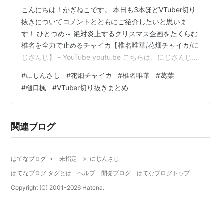
こんにちは！かぎねこです。 本日も3本ほどVTuber切り
抜きについてコメントとともにご紹介したいと思いま
す！ ひとつめ～ 絶対炎上するクリスマス企画をたくらむ
椎名を全力で止めるチャイカ【椎名唯華/花畑チャイカ/に
じさんじ】 - YouTube youtu.be こちらは、にじさんじ
「花畑チャイカ」「椎名唯華」のコラボ配信の切り抜き
#
にじんさじ
#
花畑チャイカ
#
椎名唯華
#
葛葉
になります！ にじレジでしぃしぃが際どいボケをした時
#
樋口楓
#
VTuber切り抜きまとめ
にチャイちゃんがツッコんで一応止めに入りながらも心
底楽しそうで「良いぞもっとやれ」感あるの好き この場
で出したら面白い4人の名前がお互いに一致してるのもさ
関連ブログ
すが息ぴったりw リゼ様好きだからいろんな人とのコラ
ボでまだ…
はてなブログ
>
未指定
>
にじんさじ
はてなブログ タグとは
ヘルプ
開発ブログ
はてなブログトップ
Copyright (C) 2001-
2026
Hatena.