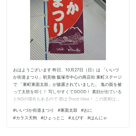
おはようございます 昨日、10月27日（日）は 「いいづ
か街道まつり」初見物 飯塚市中心の商店街 東町ステージ
で 「東町東面太鼓」が披露されていました。 鬼の面を被
って太鼓を叩く！ 写しやすくてGOOD！ 素顔が出ている
とNGの場合もあるので 面は Dood Idea！ この面相は好
きですね！ 般若面もいます 足の親指で太鼓を 動かない
#
いいづか街道まつり
#
東面太鼓
#
おに
ように固定させて トントコ・・！ カッパのような カラ
#
カラス天狗
#
ひょっとこ
#
えびす
#
はんにゃ
ス天狗面！ お多福さんが登場！ ひょっとこも登場 お多
福さんの酒を注いで・・！ 恵比寿さんも登場 目出鯛
と・・・ 楽しく踊って・・ ユーモラスな太鼓でした！