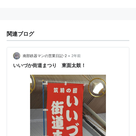
よしもとクリエイティブエージェンシー（吉本興業）所
属。
関連ブログ
2008年 初単独ライブ『ごきげんだぜ！』
•
南部鉄器マンの営業日記-2
2年前
いいづか街道まつり 東面太鼓！