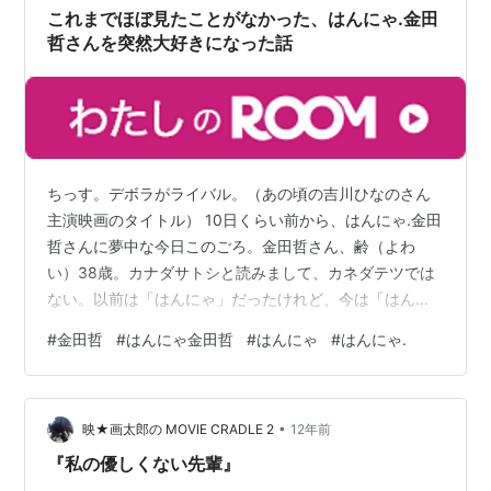
これまでほぼ見たことがなかった、はんにゃ.金田
哲さんを突然大好きになった話
ちっす。デボラがライバル。（あの頃の吉川ひなのさん
主演映画のタイトル） 10日くらい前から、はんにゃ.金田
哲さんに夢中な今日このごろ。金田哲さん、齢（よわ
い）38歳。カナダサトシと読みまして、カネダテツでは
ない。以前は「はんにゃ」だったけれど、今は「はんに
ゃ.」に。 気になり始めたのは数か月前。大河ドラマ「光
#
金田哲
#
はんにゃ金田哲
#
はんにゃ
#
はんにゃ.
る君へ」の感想動画をYouTubeをあげているのを知っ
て、それをほんのり楽しく観てたんですよ。お笑い芸人
なのに藤原斉信役という平安のF4の一員に大抜擢で、し
•
かもそれが全く違和感なくて。そんな超重要キャストの
映★画太郎の MOVIE CRADLE 2
12年前
方が観終わり動画を出してくれて、それが毎回楽しく
『私の優しくない先輩』
て。そうそうそうそう（矢部浩之風）！…