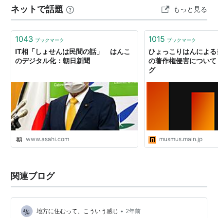
ネットで話題
もっと見る
★東町ステージから少し離れた 本町ステージで11時…
1043
1015
ブックマーク
ブックマーク
IT相「しょせんは民間の話」 はんこ
ひょっこりはんによる
のデジタル化：朝日新聞
の著作権侵害について |
グ
www.asahi.com
musmus.main.jp
関連ブログ
•
地方に住むって、こういう感じ
2年前