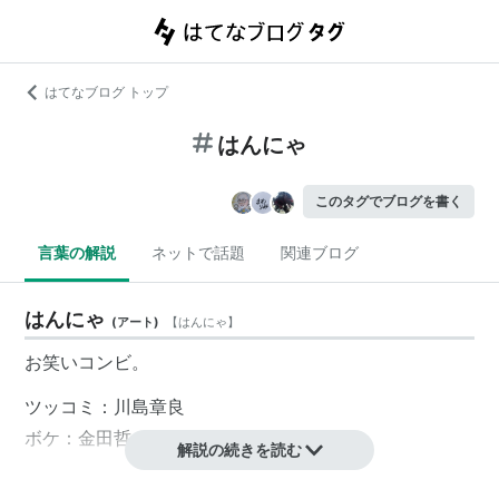
はてなブログ トップ
はんにゃ
このタグでブログを書く
言葉の解説
ネットで話題
関連ブログ
はんにゃ
(
アート
)
【
はんにゃ
】
お笑いコンビ。
ツッコミ：
川島章良
ボケ：
金田哲
解説の続きを読む