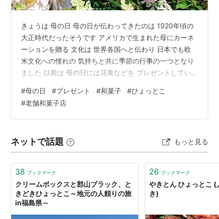
きょうは 母の日 母の日が伝わってきたのは 1920年頃の
大正時代だったそうです アメリカで生まれた母にカーネ
ーションを贈る 文化は 世界各国へと伝わり 日本でも欧
米文化への憧れの 気持ちと共に季節の行事の一つとなり
ました 以前は 母の日には花束などを プレゼントしてい
た 高齢の母は 花より団子になって（笑） リクエストは
#
母の日
#
プレゼント
#
和菓子
#
ひょっとこ
大好きな和菓子になり 老舗和菓子店「赤坂青野」の「富
#
老舗和菓子店
久もなか」 福が たくさんきますように餡子たっぷりの最
中です 最中の形は 表裏で おかめひょっとこで ひょっと
こは 家計を守る神様を プレゼントに (๑˃̵ᴗ˂̵)و 先ほど スマ
ネットで話題
もっと見る
ホに プレゼントの品が届いたと 母の明るい…
38
26
ブックマーク
ブックマーク
クリームボックスと郡山ブラック、と
やきとん ひょっとこ 
きどきひょっとこ～地元の人頼りの旅
き)
in福島県～