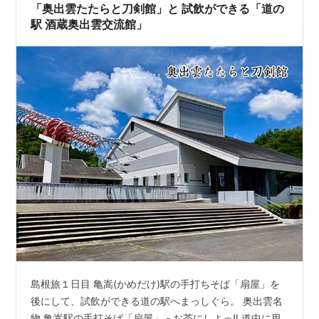
「奥出雲たたらと刀剣館」と 試飲ができる「道の
駅 酒蔵奥出雲交流館」
島根旅１日目 亀嵩(かめだけ)駅の手打ちそば「扇屋」を
後にして、試飲ができる道の駅へまっしぐら。 奥出雲名
物 亀嵩駅の手打そば「扇屋」 - お茶にしよっ‼︎ 道中に思