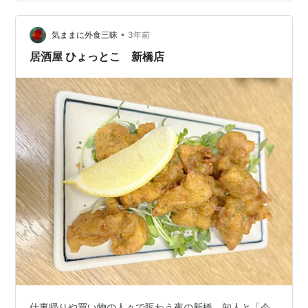
きない二人は、毎朝、稲荷神社に豆ん飯を供えて子宝に
恵まれるよう祈願をしていると、 あまりにも空腹だった
神主が、お供え物の豆ん飯を見てつい、つまみ食いをし
•
気ままに外食三昧
3年前
てしまいました。 そ…
居酒屋 ひょっとこ 新橋店
仕事帰りや買い物の人々で賑わう夜の新橋。知人と「今