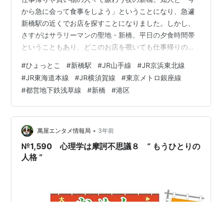
から急に会って食事をしよう」ということになり、急遽
新橋駅の近くでお店を探すことになりました。しかし、
さすがはサラリーマンの聖地・新橋。平日の夕食時間帯
ということもあり、どこのお店を覗いても仕事帰りのグ
ループで満席、断られてばかりでなかなか店が決まりま
#
ひょっとこ
#
新橋駅
#
JR山手線
#
JR京浜東北線
せん。 そんな中、駅前にあるお馴染みのレトロビル「ニ
#
JR東海道本線
#
JR横須賀線
#
東京メトロ銀座線
ュー新橋ビル」の地下1階へと足を運んでみました。この
#
都営地下鉄浅草線
#
新橋
#
港区
フロアには「明石ニューワールド」や「釜茹・唐揚 かに
地獄」といった個性的な飲食店がひしめき合っていま
す。飲食店街を歩き回るなかで、たまたまタイミングよ
く席が空いており、待たずに入店できたのが「居酒…
•
萬屋エンタメ情報局
3年前
№1,590 心理学は摩訶不思議８ “ もうひとりの
人格 ”