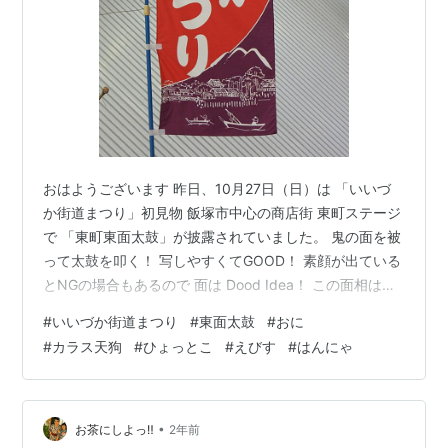
おはようございます 昨日、10月27日（日）は 「いいづ
か街道まつり」初見物 飯塚市中心の商店街 東町ステージ
で 「東町東面太鼓」が披露されていました。 鬼の面を被
って太鼓を叩く！ 写しやすくてGOOD！ 素顔が出ている
とNGの場合もあるので 面は Dood Idea！ この面相は好
きですね！ 般若面もいます 足の親指で太鼓を 動かない
#
いいづか街道まつり
#
東面太鼓
#
おに
ように固定させて トントコ・・！ カッパのような カラ
#
カラス天狗
#
ひょっとこ
#
えびす
#
はんにゃ
ス天狗面！ お多福さんが登場！ ひょっとこも登場 お多
福さんの酒を注いで・・！ 恵比寿さんも登場 目出鯛
と・・・ 楽しく踊って・・ ユーモラスな太鼓でした！
★東町ステージから少し離れた 本町ステージで11時…
•
お茶にしよっ‼︎
2年前