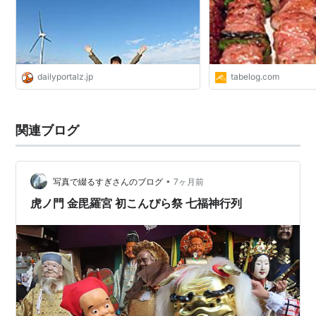
dailyportalz.jp
tabelog.com
関連ブログ
•
写真で綴るすぎさんのブログ
7ヶ月前
虎ノ門 金毘羅宮 初こんぴら祭 七福神行列