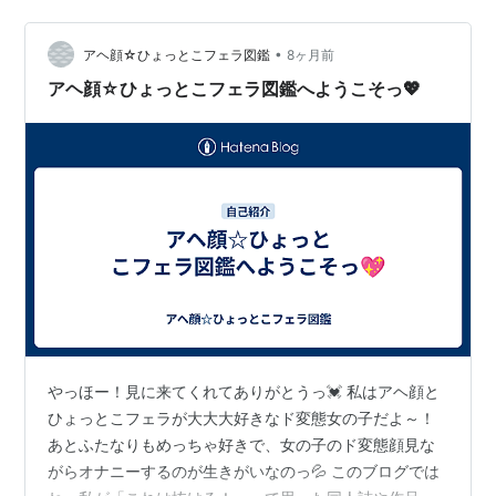
（謎） どうしてヒョットコ？？？？？ 脇に抱えているア
ヒルも、お気に入り。 どこに行くにも、連れて行ってる
•
そうです。 でもヒョットコは・・・（爆） そして、文字
アヘ顔☆ひょっとこフェラ図鑑
8ヶ月前
通りのお年玉。 相手は幼稚園児なので、大人は玉の数で
アヘ顔☆ひょっとこフェラ図鑑へようこそっ💖
勝負！ ゴンちゃん、…
やっほー！見に来てくれてありがとうっ💓 私はアヘ顔と
ひょっとこフェラが大大大好きなド変態女の子だよ～！
あとふたなりもめっちゃ好きで、女の子のド変態顔見な
がらオナニーするのが生きがいなのっ💦 このブログでは