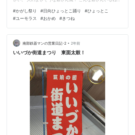
～！ 焼酎飲み過ぎて 頬は真っ赤 だらしなく酔っぱらっ
#
かがし祭り
#
日向ひょっとこ踊り
#
ひょっとこ
て ご機嫌のジイサン？ 思わず笑ってしまう！ ちょっと
#
ユーモラス
#
おかめ
#
きつね
お間抜けジイサン？ 憧れのマドンナ おかめさん 婆さん
か？ 爺さんか？ 合いの手は へっほ～ へっほ～・・ ひょ
っとこ踊りの愛好会が福岡にあるので 入りたいのです
が・・・ 距離的に離れているので 厳しいね！ スミマセ
•
南部鉄器マンの営業日記-2
2年前
ン？…
いいづか街道まつり 東面太鼓！