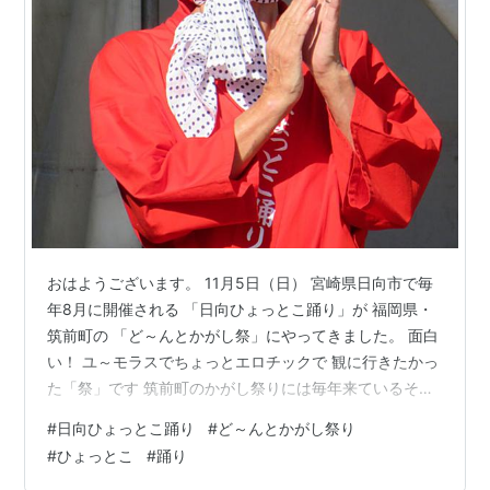
おはようございます。 11月5日（日） 宮崎県日向市で毎
年8月に開催される 「日向ひょっとこ踊り」が 福岡県・
筑前町の 「ど～んとかがし祭」にやってきました。 面白
い！ ユ～モラスでちょっとエロチックで 観に行きたかっ
た「祭」です 筑前町のかがし祭りには毎年来ているそう
で 宮崎県日向市に行かなくても ユ～モラスなひょっとこ
#
日向ひょっとこ踊り
#
ど～んとかがし祭り
踊りが楽しめました。 由来は 昔、「ひょう助」と「おか
#
ひょっとこ
#
踊り
め」という夫婦が住んでいました。なかなか子どもので