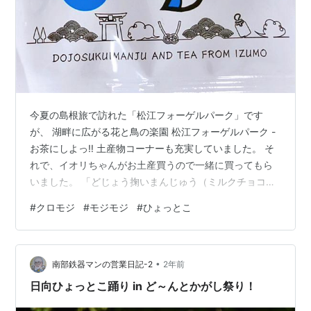
今夏の島根旅で訪れた「松江フォーゲルパーク」です
が、 湖畔に広がる花と鳥の楽園 松江フォーゲルパーク -
お茶にしよっ‼︎ 土産物コーナーも充実していました。 そ
れで、イオリちゃんがお土産買うので一緒に買ってもら
いました。 「どじょう掬いまんじゅう（ミルクチョコあ
ん）」と「どじょう掬いまんじゅうに合う紅茶」です。
#
クロモジ
#
モジモジ
#
ひょっとこ
開封の儀 お馴染み「どじょう掬いまんじゅう」はひと
つ、 「クロモジ紅茶」が２パックでした。 島根県では
元々、クロモジ茶を飲む習慣があるそうで、和のハーブ
•
として特産品にしようとこぞって商品開発を進めている
南部鉄器マンの営業日記-2
2年前
ようです。この商品も、出雲市斐川町の製造です。 なか
日向ひょっとこ踊り in ど～んとかがし祭り！
なかにリラックスできるお茶では…