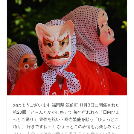
おはようございます 福岡県 筑前町 11月3日に開催された
第20回「ど～んとかがし祭」で 毎年行われる「日向ひょ
っとこ踊り」 豊作を祝い・商売繁盛を願う「ひょっとこ
踊り」 好きですね～！ ひょっとこの表情をお楽しみくだ
さい。 人のよさそうな爺さん風？ こんな爺さんいるね