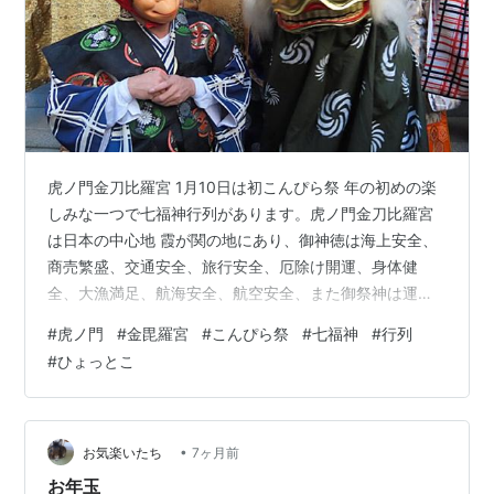
虎ノ門金刀比羅宮 1月10日は初こんぴら祭 年の初めの楽
しみな一つで七福神行列があります。虎ノ門金刀比羅宮
は日本の中心地 霞が関の地にあり、御神徳は海上安全、
商売繁盛、交通安全、旅行安全、厄除け開運、身体健
全、大漁満足、航海安全、航空安全、また御祭神は運を
開く神様です。〈銅鳥居〉 文政四年（1821年）に奉納さ
#
虎ノ門
#
金毘羅宮
#
こんぴら祭
#
七福神
#
行列
れた明神型鳥居、左右の柱上部には四神の彫刻が施され
#
ひょっとこ
ており大変珍しいものです。四神とは四方の守護神であ
り、東は青龍、西は白虎、南は朱雀、北は玄武が守る霊
鳥霊獣です。 虎ノ門金毘羅宮本殿 昭和二十六年（1951
年）に拝殿と幣殿が再建。総尾州檜造り、銅板葺きの権
•
お気楽いたち
7ヶ月前
現造りです。平成十三年（2001…
お年玉