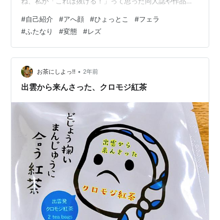
ね、私が「これは抜ける！」って思った同人誌や作品を
どんどん紹介していくよ♪ 読んでくれるみんなも一緒に楽
#
自己紹介
#
アへ顔
#
ひょっとこ
#
フェラ
しんでくれると嬉しいなっ💖 18歳未満の子はごめんね
#
ふたなり
#
変態
#
レズ
っ！大人の世界で思いっきり楽しもうねっ✨
――――――――――※このブログはR18成人向けコンテ
ンツを扱っています。18歳未満の方は閲覧をご遠慮くだ
さい。
•
お茶にしよっ‼︎
2年前
出雲から来んさった、クロモジ紅茶