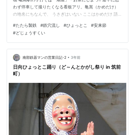
わず停車して撮りたくなる看板アリ。亀嵩（かめだけ）
の地名にちなんで、 うさぎはいない ここはかめだけ 語
順をひっくり返した方が言葉の収まりが良いように思い
#
たたら製鉄
#
鉄穴流し
#
ひょっとこ
#
安来節
ます。よそ者が要らんことを言う、あるある。 亀嵩駅か
#
どじょうすくい
らあっという間に到着した「道の駅 酒蔵奥出雲交流館」
唯一無二の「造り酒屋が道の駅」です。 隣接する奥出雲
酒造が運営しています。 平成16年に奥出雲酒造の敷地内
にオープンさせた販売所が、平成19年に道の駅として認
•
南部鉄器マンの営業日記-2
3年前
定されたそうです…
日向ひょっとこ踊り（ど～んとかがし祭り in 筑前
町）