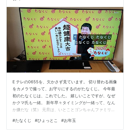
E テレの0655を、欠かさず見ています。 切り替わる画像
をカメラで撮って、お守りにするのがたなくじ。 今年最
初のたなくじは、これでした。 嬉しいことですが、なぜ
かクマ氏も一緒。 新年早々タイミングが一緒って、なん
か嫌だな（笑） 元旦は、いとことゴンちゃんファミリー
が集合。 今年最初のゴンちゃんは、これをかぶって登場
#
たなくじ
#
ひょっとこ
#
お年玉
です！ 数あるお面のなかで、これが気に入ったそうで