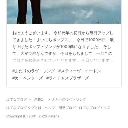
おはようございます。 令和元年の初日から毎日アップし
てきました「まいにちポップス」、今日で1000日目、取
り上げたポップ・ソングが1000曲になりました。 そし
て、大変突然なんですが、今日をもちまして、一旦この
ブログをお休みさせていただきます。 今日がひとまず最
終回になりますが、だからといって気張らず、なるべく
#
ふたりのラヴ・ソング
#
スティーヴ・イートン
何気ない曲がいいなと思って選んでみたのが、スティー
#
カーペンターズ
#
ライチャスブラザーズ
ヴ・イートンの「ふたりのラヴ・ソング」です。
www.youtube.com Like sailing on a sailing ship to
nowhereLove took over my heart like an ocean b…
はてなブログ
>
未指定
>
ふたりのラヴ・ソング
はてなブログ タグとは
ヘルプ
開発ブログ
はてなブログトップ
Copyright (C) 2001-
2026
Hatena.