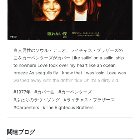
白人男性のソウル・デュオ、ライチャス・ブラザーズの
曲をカーペンターズがカバー Like sailin' on a sailin' ship
to nowhere Love took over my heart like an ocean
breeze As seagulls fly I knew that I was losin' Love was
washed away with the driftin' tide Oh it's a dirty old
shame when all you get from love is a love song
#
1977年
#
カバー曲
#
カーペンターズ
www.youtube.com タイトル …
#
ふたりのラヴ・ソング
#
ライチャス・ブラザーズ
#
Carpenters
#
The Righteous Brothers
関連ブログ