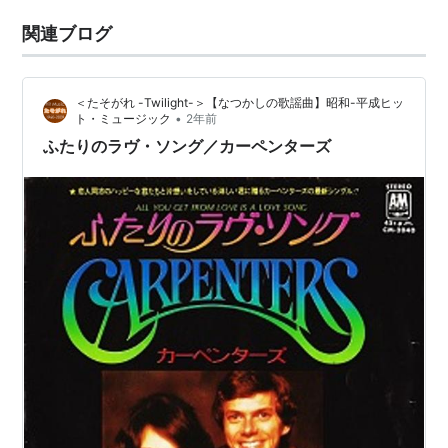
関連ブログ
＜たそがれ -Twilight-＞【なつかしの歌謡曲】昭和-平成ヒッ
•
ト・ミュージック
2年前
ふたりのラヴ・ソング／カーペンターズ