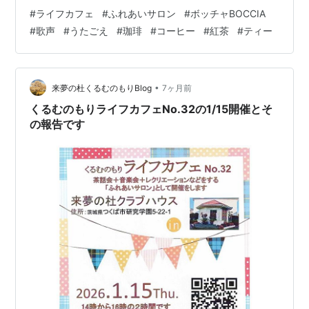
カフェソングあの素晴しい愛をもう一度 「けんがくまち
#
ライフカフェ
#
ふれあいサロン
#
ボッチャBOCCIA
づくり」ホームページにライフカフェが有りますが、現
#
歌声
#
うたごえ
#
珈琲
#
コーヒー
#
紅茶
#
ティー
在掲載内容新しくするために更新作業をしていますので
しばらくお待ちください！ ＜ライフカフェ２/19開催＞
＜ライフカフェ2/19報告＞ 前回1/15開催ライフカフェに
て使おうとしたテレビSHARPのAQUOSが壊れていて困
•
来夢の杜くるむのもりBlog
7ヶ月前
った話…
くるむのもりライフカフェNo.32の1/15開催とそ
の報告です