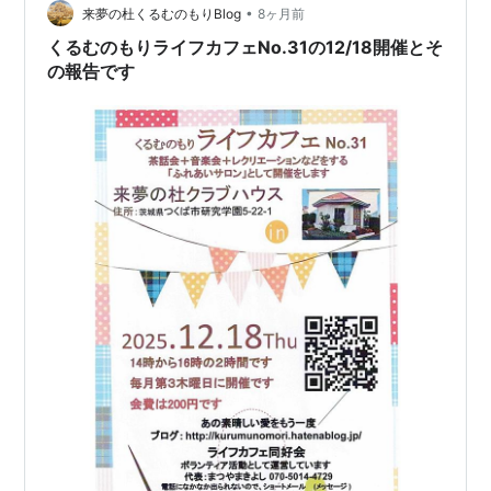
が、この「来夢の…
•
来夢の杜くるむのもりBlog
8ヶ月前
くるむのもりライフカフェNo.31の12/18開催とそ
の報告です