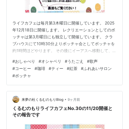
ライフカフェは毎月第3木曜日に開催しています。 2025
年12月18日に開催します。 レクリエーションとしてのボ
ッチャは第3月曜日にも独立して開催しています。 クラ
ブハウスにて10時30分よりボッチャ会としてボッチャを
約1時間ほどやります。 その後にイーアスへ移動して、ラ
ンチ会としてランチを楽しみます。 それを称して「ボチ
#
おしゃべり
#
オシャベリ
#
うたごえ
#
歌声
ャラン会」と言っています。 自分も含めてシルバーさん
#
コーヒー
#
珈琲
#
ティー
#
紅茶
#
ふれあいサロン
は独り身が多いので、テレビを見ながら食事をする事が
#
ボッチャ
多いのではと思います。話が絶えない多人数でのランチ
で会話と食事を楽しみましょう！ オカミーナさんは音楽
大学声楽科を卒業されています。 本日も来られてハモリ
の指導をしていただけ…
•
来夢の杜くるむのもりBlog
9ヶ月前
くるむのもりライフカフェNo.30の11/20開催と
その報告です