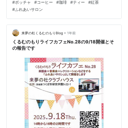
#
ボッチャ
#
コーヒー
#
珈琲
#
ティー
#
紅茶
団体として表示されます。 サロンとあり「くるむのもり
#
ふれあいサロン
ライフカフェ・とふぃの音楽サロン」をタップするとそ
のページが開きます。 サロンとあり「くるむのもりライ
フカフェ・とふぃの音楽サロン」をタップするとそのペ
ージが開きます。 ＜ライフカ…
•
来夢の杜くるむのもりBlog
1年前
くるむのもりライフカフェNo.28の9/18開催とそ
の報告です