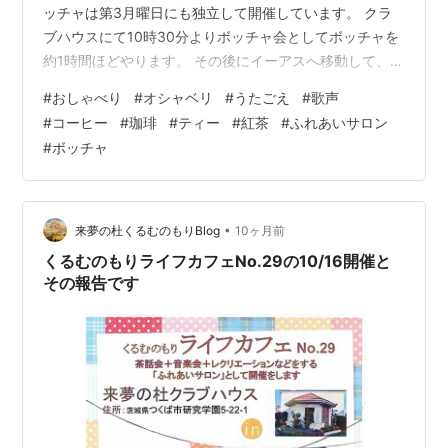
ッチャは第3月曜日にも独立して開催しています。 クラ
ブハウスにて10時30分よりボッチャ会としてボッチャを
約1時間ほどやります。 その後にイーアスへ移動して、ラ
ンチ会としてランチを楽しみます。 それを称して「ボチ
#
おしゃべり
#
オシャベリ
#
うたごえ
#
歌声
ャラン会」と言っています。 自分も含めてシルバーさん
#
コーヒー
#
珈琲
#
ティー
#
紅茶
#
ふれあいサロン
は独り身が多いので、テレビを見ながら食事をする事が
#
ボッチャ
多いのではと思います。話が絶えない多人数でのランチ
で会話と食事を楽しみましょう！ KさんのおかげでOさん
ことオカミーナさんとの縁が出来ました。元はといえ
ば、かわせみ交流サロン…
•
来夢の杜くるむのもりBlog
10ヶ月前
くるむのもりライフカフェNo.29の10/16開催と
その報告です