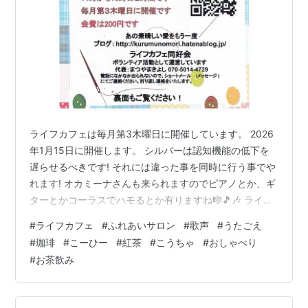
ライフカフェは毎月第3木曜日に開催しています。 2026
年1月15日に開催します。 シルバーは認知機能の低下を
遅らせるべきです! それには違った事を同時に行う事でや
れます! オカミーナさんも来られますのでピアノとか、ギ
ターとかコーラスでハモるとか有りますね🎼🎵🎶 ライフ
カフェソングあの素晴しい愛をもう一度 「けんがくまち
#
ライフカフェ
#
ふれあいサロン
#
歌声
#
うたごえ
づくり」ホームページにライフカフェが有りますが、現
#
珈琲
#
こーひー
#
紅茶
#
こうちゃ
#
おしゃべり
在掲載内容新しくするために更新作業をしていますので
#
お茶飲み
しばらくお待ちください！ ＜ライフカフェ1/15開催＞ ＜
ライフカフェ1/15報告＞ クラブハウスに当初から有るテ
レビが壊れていました。修理できればと思ったのです