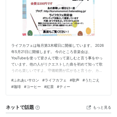
ライフカフェは毎月第3木曜日に開催しています。 2026
年5月21日に開催します。 今のところ音楽会は、
YouTubeを使って皆さんで歌って楽しむと言う事をやっ
ています。他の人がリクエストした曲を初めて知って歌
うのも楽しいですよ。守備範囲が広がると言うか、カラ
オケだとだいたい自分の好きな曲しか歌うたいませんよ
#
ふれあいサロン
#
ライフカフェ
#
歌声
#
うたごえ
ね！ 最初に斉唱している「小さな木の実」は、ここでリ
#
珈琲
#
コーヒー
#
紅茶
#
ティー
クエストが有るまで全く知らなかったのです。ジョルジ
ュ・ビゼーと言うフランス人が作曲したオペラ「美しき
バースの娘」で歌われたアリア(セレナード)であったこと
ネットで話題
もっと見る
や、ビゼーの「カルメン」はオペラ史の中で最大の評価
を受けています。そのアリアのメロデ…