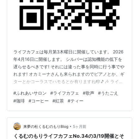
ライフカフェは毎月第3木曜日に開催しています。 2026
年4月16日に開催します。 シルバーは認知機能の低下を
遅らせるべきです! それには違った事を同時に行う事でや
れます! オカミーナさんも来られますのでピアノとか、ギ
ターとかコーラスでハモるとか有りますね🎼🎵🎶 ライフ
カフェソングあの素晴しい愛をもう一度 「けんがくまち
#
ふれあいサロン
#
ライフカフェ
#
歌声
#
うたごえ
づくり」ホームページにライフカフェが有りますが、現
#
珈琲
#
コーヒー
#
紅茶
#
ティー
在掲載内容新しくするために更新作業をしていますので
しばらくお待ちください！ ＜ライフカフェ4/16開催＞ ＜
ライフカフェ4/16報告＞ 前回までアンドロイドTVにスマ
ホからキャプチャして、スマホYouTubeを表示していた
•
来夢の杜くるむのもりBlog
5ヶ月前
わけで…
くるむのもりライフカフェNo.34の3/19開催とそ