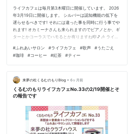
ライフカフェは毎月第3木曜日に開催しています。 2026
年3月19日に開催します。 シルバーは認知機能の低下を
遅らせるべきです! それには違った事を同時に行う事でや
れます! オカミーナさんも来られますのでピアノとか、ギ
ターとかコーラスでハモるとか有りますね🎼🎵🎶 ライフ
カフェソングあの素晴しい愛をもう一度 「けんがくまち
#
ふれあいサロン
#
ライフカフェ
#
歌声
#
うたごえ
づくり」ホームページにライフカフェが有りますが、現
#
珈琲
#
コーヒー
#
紅茶
#
ティー
在掲載内容新しくするために更新作業をしていますので
しばらくお待ちください！ ＜ライフカフェ3/19開催＞ ＜
ライフカフェ3/19報告＞ 久しぶりに自分を含めてです
が、参加者が10名となり最大人数を更新してうれしく思
•
来夢の杜くるむのもりBlog
6ヶ月前
いました。そう…
くるむのもりライフカフェNo.33の2/19開催とそ
の報告です