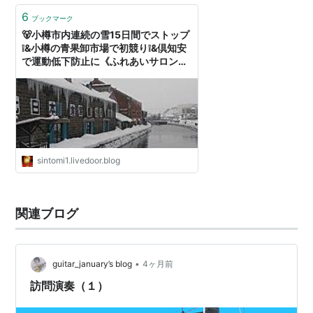
6
ブックマーク
🐻小樽市内連続の雪15日間でストップ
❕&小樽の青果卸市場で初競り❕&倶知安
で運動低下防止に《ふれあいサロン》
が盛況❕ : 後志が１番❗❗❗
sintomi1.livedoor.blog
関連ブログ
•
guitar_january’s blog
4ヶ月前
訪問演奏（１）