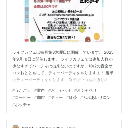
ライフカフェは毎月第3木曜日に開催しています。 2025
年9月18日に開催します。 ライフカフェでは参加人数が
少なすぎてパーティは出来ないのですが、10/2の音楽サ
ロンおとともにて、ティーパーティをやりますよ！ 後半
はティーパーティをやります。前半はいつもの通りの音
楽サロンをやった後に、サマーパーティならぬお茶とお
#
うたごえ
#
歌声
#
おしゃべり
#
オシャベリ
菓子付きのオシャベリ会となります。弾き語りの歌も有
#
コーヒー
#
珈琲
#
ティー
#
紅茶
#
ふれあいサロン
ります！どうぞお楽しみね！ 「けんがくまちづくり」ホ
#
ボッチャ
ームページにライフカフェが掲載されています。 トップ
ページににある「活動団体」をタップすると、登録団体
の一覧がけんがく地区のボランティア活動団体として表
示されます。 サロンとあり「く…
•