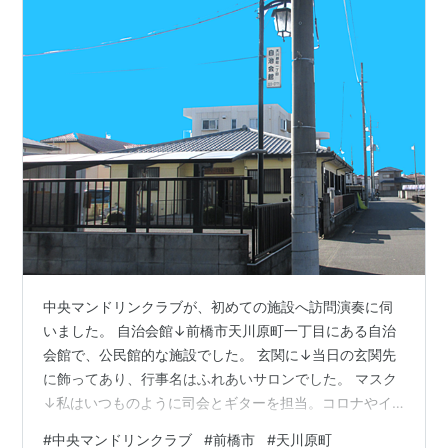
中央マンドリンクラブが、初めての施設へ訪問演奏に伺
いました。 自治会館↓前橋市天川原町一丁目にある自治
会館で、公民館的な施設でした。 玄関に↓当日の玄関先
に飾ってあり、行事名はふれあいサロンでした。 マスク
↓私はいつものように司会とギターを担当。コロナやイ
ンフルエンザがうろちょろしているので全員マスクを着
#
中央マンドリンクラブ
#
前橋市
#
天川原町