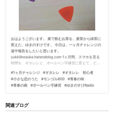
おはようございます。 家で飲むお茶を、麦茶から緑茶に
変えた、ゆきのすけです。 今日は、一ヶ月チャレンジの
途中報告をしたいと思います。
yukkiiinosuke.hatenablog.com 1ヶ月間、スマホを見る
時間を、ギタレレと、ボールペン字練習に変えて、どれ
くらい上達するかやってみようか、とのことでした。 ま
#
1ヶ月チャレンジ
#
ギタレレ
#
ギタレレ 初心者
ず、ギタレレですが…。 毎日練習を心掛けていますが、
#
小さな恋のうた
#
モンゴル800
#
青春の味
土日は娘が活動的なので、そっちを優先して、練習でき
#
青春の曲
#
ボールペン字練習
#
ゆきのすけRadio
ない日がありました。 また、一日練習できないと、やる
気が削がれてやめてしまいそうになります。 しかし！ こ
こで終わるわけにはいきません。 やる気の出る方法を探
関連ブログ
していると、 妻が、好…