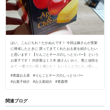
はい、こんにちわ！たかぬんです！ 今回は嫁さんが実家
に帰省したときに 買ってきてくれたお土産を紹介したい
と思います！ 【りんごとチーズのしっとりバー】 という
お菓子です！ 内容量は１２本 嫁さんいわく、数と値段を
みて 一番コスパ良く感じた！ ということでした（笑）
スポンサーリンク さて、開封！！！ え！？ おおおお
#
青森お土産
#
りんごとチーズのしっとりバー
お！！！！ まさか、こう開くとは！ 思わず声を出して驚
#
お菓子紹介
#
お土産紹介
#
青森県
きました！ 見た目普通の箱だったので、四隅を糊付けさ
れているのかと思ったら、まさかの開き！ これはごみ捨
てのとき楽ですね！！（笑） スポンサーリンク 見た目は
関連ブログ
こんな感じ 意外と小さい（笑） スポンサーリンク お味
は………、んー。…