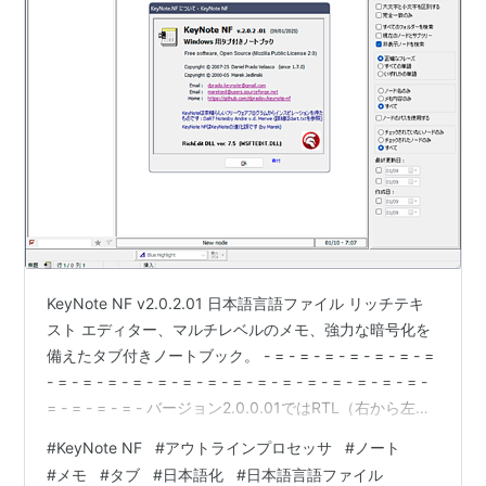
KeyNote NF v2.0.2.01 日本語言語ファイル リッチテキ
スト エディター、マルチレベルのメモ、強力な暗号化を
備えたタブ付きノートブック。 - = - = - = - = - = - = - =
- = - = - = - = - = - = - = - = - = - = - = - = - = - = - = -
= - = - = - = - バージョン2.0.0.01ではRTL（右から左）
言語のサポート、印刷、エクスポートなどなど多くの改
#
KeyNote NF
#
アウトラインプロセッサ
#
ノート
善や修正が含まれています。 - = - = - = - = - = - = - = -
#
メモ
#
タブ
#
日本語化
#
日本語言語ファイル
= - = - = - = - = - = - …