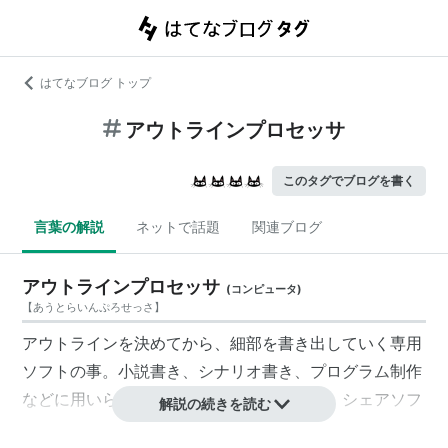
はてなブログ トップ
アウトラインプロセッサ
このタグでブログを書く
言葉の解説
ネットで話題
関連ブログ
アウトラインプロセッサ
(
コンピュータ
)
【
あうとらいんぷろせっさ
】
アウトラインを決めてから、細部を書き出していく専用
ソフトの事。小説書き、シナリオ書き、プログラム制作
などに用いられる事が多い。フリーソフト、シェアソフ
解説の続きを読む
トが多く使われている。またアウトライン機能は