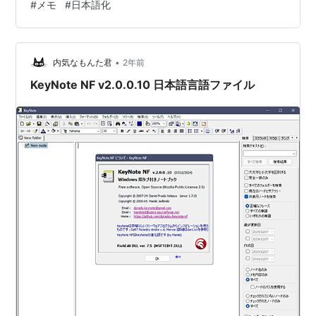
#
メモ
#
日本語化
•
内気なもんた君
2年前
KeyNote NF v2.0.0.10 日本語言語ファイル