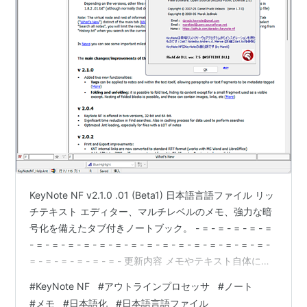
KeyNote NF v2.1.0 .01 (Beta1) 日本語言語ファイル リッ
チテキスト エディター、マルチレベルのメモ、強力な暗
号化を備えたタブ付きノートブック。 - = - = - = - = - =
- = - = - = - = - = - = - = - = - = - = - = - = - = - = - = -
= - = - = - = - = - = - 更新内容 メモやテキスト自体にタ
グを適用できるようになりました。段落やテキストの一
#
KeyNote NF
#
アウトラインプロセッサ
#
ノート
部にメタデータタグを付けることができます 折りたたみ
#
メモ
#
日本語化
#
日本語言語ファイル