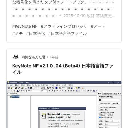
な暗号化を備えたタブ付きノートブック。 - = - = - = - =
- = - = - = - = - = - = - = - = - = - = - = - = - = - = - = -
= - = - = - = - = - = - = - ＊ 2025-10-10 改訂 言語変更
時のエラーメッセージが出なくなりました。 ダウンロー
#
KeyNote NF
#
アウトラインプロセッサ
#
ノート
ド : 日本語言語ファイル (改訂版)
#
メモ
#
日本語化
#
日本語言語ファイル
•
内気なもんた君
1年前
KeyNote NF v2.1.0 .04 (Beta4) 日本語言語ファ
イル