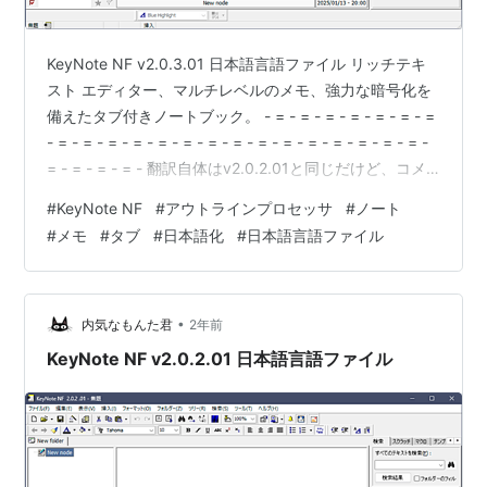
KeyNote NF v2.0.3.01 日本語言語ファイル リッチテキ
スト エディター、マルチレベルのメモ、強力な暗号化を
備えたタブ付きノートブック。 - = - = - = - = - = - = - =
- = - = - = - = - = - = - = - = - = - = - = - = - = - = - = -
= - = - = - = - 翻訳自体はv2.0.2.01と同じだけど、コメ
ント部分をすこし変更しました。 また、v2.0.3.01 から
#
KeyNote NF
#
アウトラインプロセッサ
#
ノート
keynote.lan のエンコードが UTF8-BOM付きに変更にな
#
メモ
#
タブ
#
日本語化
#
日本語言語ファイル
りました。 ダウンロード : 日本語言語ファイル
•
内気なもんた君
2年前
KeyNote NF v2.0.2.01 日本語言語ファイル