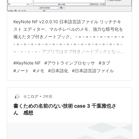
KeyNote NF v2.0.0.10 日本語言語ファイル リッチテキ
スト エディター、マルチレベルのメモ、強力な暗号化を
備えたタブ付きノートブック。 - = - = - = - = - = - = - =
- = - = - = - = - = - = - = - = - = - = - = - = - = - = - = -
= - = - = - = - アプリではタブ付きノートブックとなって
いるけど、アウトラインプロセッサとして紹介している
#
KeyNote NF
#
アウトラインプロセッサ
#
タブ
ところもある。 アウトラインプロセッサには高機能なも
#
ノート
#
メモ
#
日本語化
#
日本語言語ファイル
のがいくつかあるけど、これはフリーウェア。 オフライ
ンでポータブルモードで使えて、レジストリを…
•
りこログ
2年前
書くための名前のない技術 case 3 千葉雅也さ
ん 感想