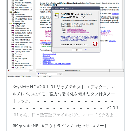
KeyNote NF v2.0.1 .01 リッチテキスト エディター、マ
ルチレベルのメモ、強力な暗号化を備えたタブ付きノー
トブック。 - = - = - = - = - = - = - = - = - = - = - = - = -
= - = - = - = - = - = - = - = - = - = - = - = - = - = - v2.0.1
.01 から、日本語言語ファイルがダウンロードできるよう
になりました。 日本語表示への切り替えは こちら を参
#
KeyNote NF
#
アウトラインプロセッサ
#
ノート
照。