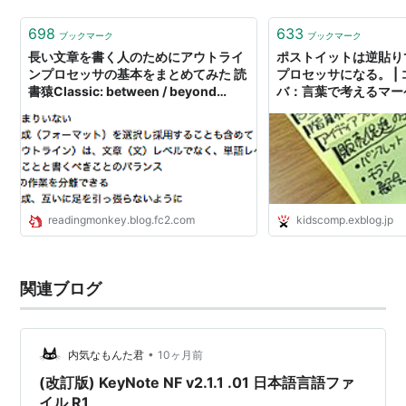
698
633
ブックマーク
ブックマーク
長い文章を書く人のためにアウトライ
ポストイットは逆貼り
ンプロセッサの基本をまとめてみた 読
プロセッサになる。 |
書猿Classic: between / beyond
バ：言葉で考えるマーケ
readers
ンテンツ制作のKID'S 
グ]
readingmonkey.blog.fc2.com
kidscomp.exblog.jp
関連ブログ
•
内気なもんた君
10ヶ月前
(改訂版) KeyNote NF v2.1.1 .01 日本語言語ファ
イル R1