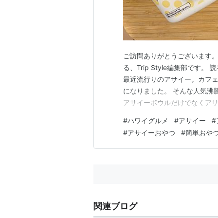
ご訪問ありがとうございます。
る、Trip Style編集部です
最近流行りのアサイー。カフ
になりました。 そんな人気沸
アサイーボウルだけでなくア
なアレンジを楽しむことができ
#
ハワイグルメ
#
アサイー
#
パウダーを使ったアレンジレシ
#
アサイーおやつ
#
簡単おや
レシピ おわりに アサイーパウ
関連ブログ