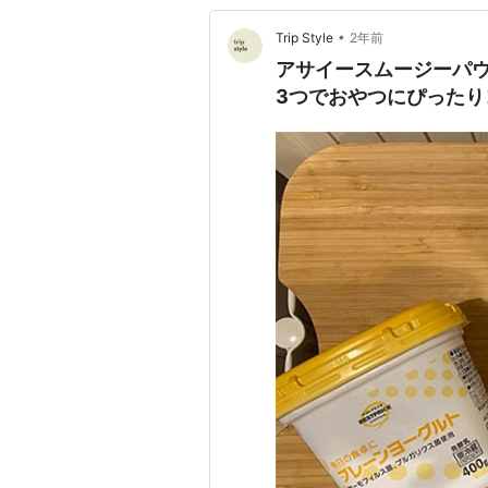
•
Trip Style
2年前
アサイースムージーパ
3つでおやつにぴったり