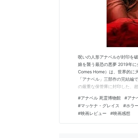
呪いの人形アナベルが封印を破
娘を襲う最恐の悪夢 2019年に
Comes Home）は、世界
「アナベル」三部作の完結編
の厳重な保管庫に封印した、
しかし、ある夜、ウォーレン
#
アナベル 死霊博物館
#
アナ
友人が留守番をする中、アナ
#
マッケナ・グレイス
#
ホラ
れによって、ウォーレン家の地
#
映画レビュー
#
映画感想