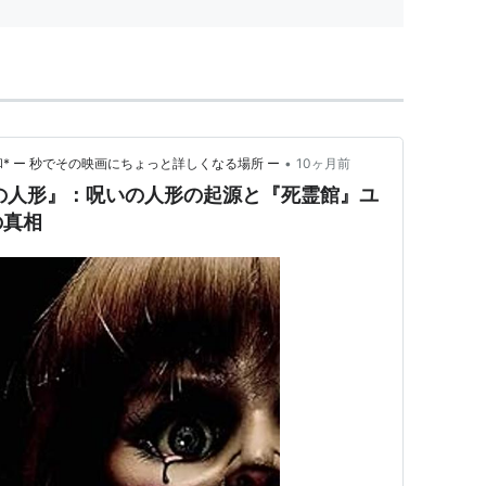
•
* ー 秒でその映画にちょっと詳しくなる場所 ー
10ヶ月前
の人形』：呪いの人形の起源と『死霊館』ユ
の真相