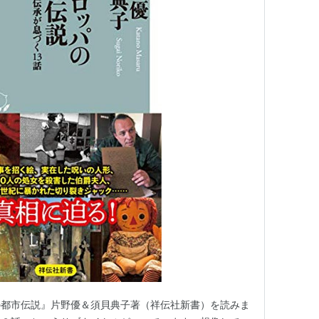
の都市伝説』片野優＆須貝典子著（祥伝社新書）を読みま