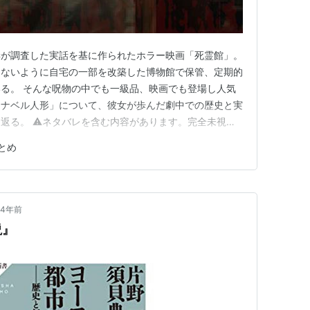
妻が調査した実話を基に作られたホラー映画「死霊館」。
しないように自宅の一部を改築した博物館で保管、定期的
る。 そんな呪物の中でも一級品、映画でも登場し人気
アナベル人形」について、彼女が歩んだ劇中での歴史と実
返る。 ⚠︎ネタバレを含む内容があります。完全未視聴
ユニバースに登場するアナベル人形の歴史 【1946年】
とめ
ローグ」 【1958年】「アナベル死霊人形の誕生本編」
形の誕生…
4年前
説』