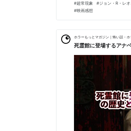
#
超常現象
#
ジョン・R・レオ
す。この映画は、単なる人形ホ
#
映画感想
ホラーもっとマガジン｜怖い話・ホ
死霊館に登場するアナ