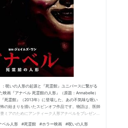
』：呪いの人形の起源と『死霊館』ユニバースに繋がる
た映画『アナベル 死霊館の人形』（原題：Annabelle）
『死霊館』（2013年）に登場した、あの不気味な呪い
恐怖の始まりを描いたスピンオフ作品です。物語は、医師
の妻ミアのためにアンティーク人形アナベルをプレゼント
しかし、その喜びも束の間、彼らは隣家に侵入したカルト
ナベル人形
#
死霊館
#
ホラー映画
#
呪いの人形
込まれ、人形アナベルに邪悪な存在が憑依してしまいま