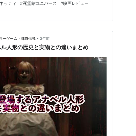
ネッティ
#
死霊館ユニバース
#
映画レビュー
ラーに留まら…
•
ラーゲーム・都市伝説
2年前
ベル人形の歴史と実物との違いまとめ