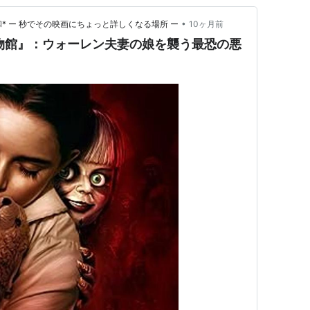
•
* ー 秒でその映画にちょっと詳しくなる場所 ー
10ヶ月前
物館』：ウォーレン夫妻の娘を襲う最恐の悪