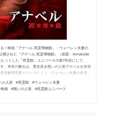
る！映画『アナベル 死霊博物館』：ウォーレン夫妻の
公開された『アナベル 死霊博物館』（原題：Annabelle
的に大ヒットした『死霊館』ユニバースの第7作目にして、
です。本作の舞台は、悪名高き呪いの人形アナベルを自宅
超常現象研究家エドとロレイン・ウォーレン夫妻の自宅。
夫妻の娘ジュディとベビーシッター、そして好奇心旺盛な
ベル人形
#
死霊館
#
ウォーレン夫妻
ベルは聖なるガラスケースの封印を破ってしまいます。こ
ー映画
#
呪いの人形
#
死霊館ユニバース
下室…