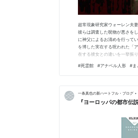
超常現象研究家ウォーレン夫
彼らは調査した呪物が悪さを
に神父によるお清めを行ってい
を博した実在する呪われた「
在する彼女との違いを一挙振り
の方はご注意ください。 死霊館
#
死霊館
#
アナベル人形
#
ま
「アナベル死霊人形の誕生プロ
【1970年】「アナベル死霊人
•
一条真也の新ハートフル・ブログ
『ヨーロッパの都市伝