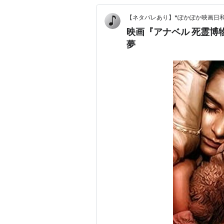
【ネタバレあり】*ぽかぽか映画日和
映画『アナベル 死霊博
夢