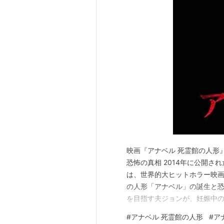
映画『アナベル 死霊館の人形
恐怖の真相 2014年に公開され
は、世界的大ヒットホラー映画
の人形「アナベル」の誕生と
を目指す夫ジョンが、妊娠中
するところから始まります。
#
アナベル 死霊館の人形
#
ア
集団による凄惨な事件に巻き