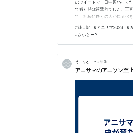
のツイートで一日中賑わってた。
で観た時は衝撃的でした。正
て、純粋に多くの人が観るべ
ニソンしてないガチな感じ、進化してる
#
純日記
#
アニサマ2023
#
さいとーぴー❤️‍🔥（Koji"P"Sait
#
さいとーP
•
そこんとこ
4年前
アニサマのアニソン至上主