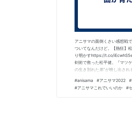
アニサマの面倒くさい感想戦で
ついてなんだけど。【熱狂】松
り明かすhttps://t.co/i
剣術で救った松平健。『マツケ
の生き別れた弟"が映し出される場面も。
ュース (@livedoornews
#
anisama
#
アニサマ2022
#
地に行ってたらゲラゲラ笑いな
#
アニサマこれでいいのか
#