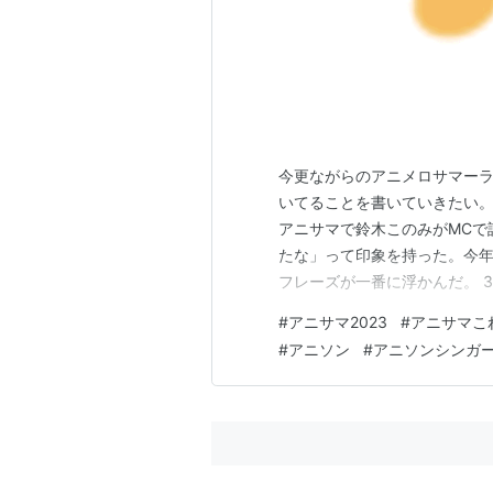
今更ながらのアニメロサマーラ
いてることを書いていきたい。
アニサマで鈴木このみがMCで
たな」って印象を持った。今年
フレーズが一番に浮かんだ。 
らないんだけど、少なくとも昨
#
アニサマ2023
#
アニサマこ
初の発表からなんとなく嫌な予
#
アニソン
#
アニソンシンガ
「AXEL」というテーマは悪