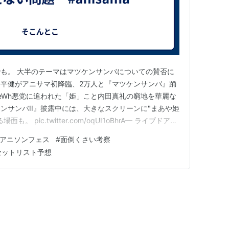
も。 大半のテーマはマツケンサンバについての賛否に
平健がアニサマ初降臨、2万人と『マツケンサンバ』踊
EcwhS5eWh悪党に追われた「姫」こと内田真礼の窮地を華麗な
ンサンバII』披露中には、大きなスクリーンに"まあや姫
 pic.twitter.com/oqUI1oBhrA— ライブドアニ
) 2022年8月28日 3日目行ってないのでわからないが、仮に現
アニソンフェス
#
面倒くさい考察
がら「マツケンサンバww…
セットリスト予想