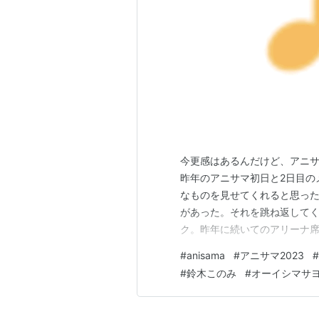
今更感はあるんだけど、アニサ
昨年のアニサマ初日と2日目の
なものを見せてくれると思った
があった。それを跳ね返してく
ク。昨年に続いてのアリーナ席
感じ。機材席の近くで、セン
#
anisama
#
アニサマ2023
#
席は詰めてた。自分の両隣が
#
鈴木このみ
#
オーイシマサ
くれよ。さすがに3日目は入っ