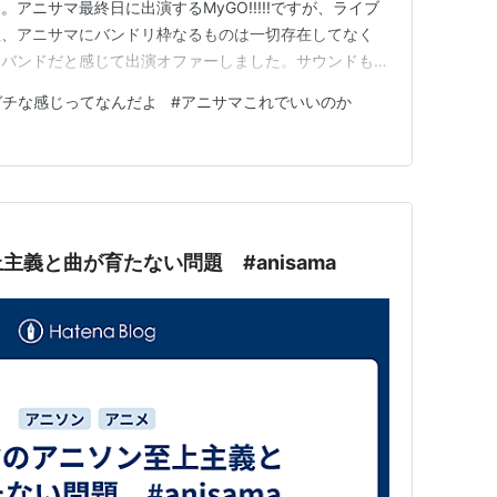
アニサマ最終日に出演するMyGO!!!!!ですが、ライブ
直、アニサマにバンドリ枠なるものは一切存在してなく
きバンドだと感じて出演オファーしました。サウンドもア
表現力にも注目を https://t.co/l7SVAHArbc—
ガチな感じってなんだよ
#
アニサマこれでいいのか
o） (@SaitoPPP) 2023年6月26日 …
義と曲が育たない問題 #anisama