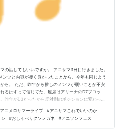
マの話してもいいですか。 アニサマ3日目行きました。
メンツと内容が凄く良かったことから、今年も同じよう
から。 ただ、昨年から推しのメンツが弱いことが不安
れるはずって信じてた。座席はアリーナのD7ブロッ
。昨年がD3だったから反対側のポジションに変わった
ターステージが見やすい。メインステージは見えにくい。
アニメロサマーライブ
#
アニサマこれでいいのか
自分の方向にずれててやたら狭かった。同じ方向にずれて
ヨシ
#
おしゃべりクソメガネ
#
アニソンフェス
てもらわないと困る。 ・…