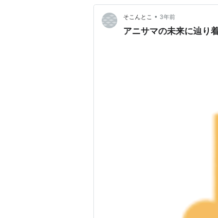
•
そこんとこ
3年前
アニサマの未来に辿り着け