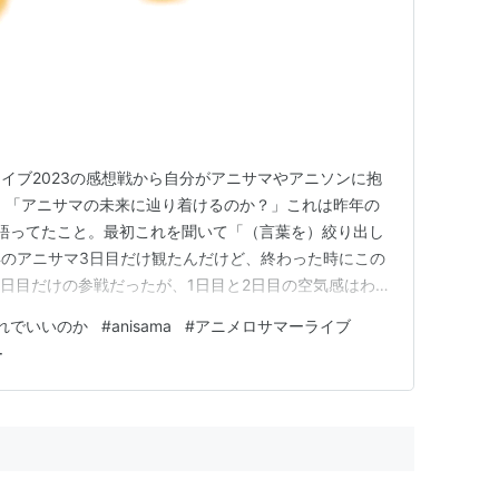
イブ2023の感想戦から自分がアニサマやアニソンに抱
 「アニサマの未来に辿り着けるのか？」これは昨年の
語ってたこと。最初これを聞いて「（言葉を）絞り出し
のアニサマ3日目だけ観たんだけど、終わった時にこの
3日目だけの参戦だったが、1日目と2日目の空気感はわか
年の方がメンツもセットリストも演出もよかった。 最
れでいいのか
#
anisama
#
アニメロサマーライブ
感がしてた。 声出し解禁とロックを全面に打ち出した
ー
くはないんだけど、変…