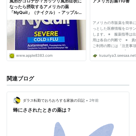
風邪かコロナか？ガッツリ風邪症状に
アメリカお薬110番
なったら摂取するアメリカの薬
「NyQuil」（ナイクル） - アップルマ
マのあれこれダイアリー
アメリカの市販薬を簡単
っとした医療情報をロサ
します。 ※ 服薬指導は
用は各自の判断で ※ 責
ご利用の際には「注意事
確認して下さい。 【Severe 
www.apple8383.com
kusuriya3.seesaa.net
Dayquil＆Nyquil と
頭では見かけな...
関連ブログ
•
ダラス転勤でおろおろする家族の日記
2年前
蜂にさされたときの薬は？