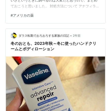
いざというときに調べるのは大変だと思うので、まとめ
ておこうと思いました。 対処方法について アナフィラキ
シー予防にはBenadryl まとめ 対処方法について こちら
#
アメリカの薬
のサイトにわかりやすくまとまっていました。 すぐに必
要な部分を抜粋しました。 www.jlifeus.com 1. 皮膚に残
ったハチの針を、爪やバターナイフなどで、はらうよう
•
に取り除きます。動画の画像は不鮮明ですが、針に逆ら
ダラス転勤でおろおろする家族の日記
2年前
わない方向にはらいます(末尾の動画に1分32秒…
冬のおとも、2023年秋～冬に使ったハンドクリ
ームとボディローション