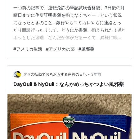
一つ前の記事で、運転免許の筆記試験合格後、3日後の月
曜日までに住所証明書類を揃えなくちゃー！という状況
になったときのこと.. 銀行やらコミカレやらに連絡とっ
たり面談行ったりして、どうにか書類、揃えられた！✌️と
ホッとした途端、なんだか体がだるーくて、異様に眠く
なってきたんです。 「ちょっと寝るわ..」と少し仮眠し
#
アメリカ生活
#
アメリカの薬
#
風邪薬
て起きてからも、やっぱりだるいし寒気もするし..こりゃ
風邪かもなと思って熱を測ったら、37.8℃の微熱🤒 いや
ぁぁどうすんのーもう金曜夜だから病院も週末で閉まっ
•
ちゃうし、週明けには路上試験なのにぃぃ😭 ..というピ
ダラス転勤でおろおろする家族の日記
3年前
ンチを救ってくれたアメリカ市販薬💊のオススメ✨を、
DayQuil & NyQuil：なんかめっちゃつよい風邪薬
薬剤師としての視点から…