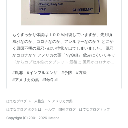
もうすっかり体調は１００％回復していますが、先月頃
風邪なのか、コロナなのか、アレルギーなのか？ とにか
く原因不明の風邪っぽい症状が出てしまいました。 風邪
かコロナか？ アメリカの薬「NyQuil」 飲みにくいリキッ
ドからカプセル錠のタブレット 最後に 風邪かコロナか？
熱はないし、頭痛もなく、ただ鼻水と扁桃腺持ちのため
#
風邪 #インフルエンザ #予防 #方法
か、喉の違和感。 急いで、いつものお茶を飲んでみまし
#
アメリカの薬
#
NyQuil
たが… www.apple8383.com 日中はこちらのスロートテ
ィーをマグに入れて飲んでみましたが…
www.apple8383.com それでも、症状は一向に良くなら
はてなブログ
>
未指定
>
アメリカの薬
ず。 こう言う時って、必ずあるとは思っているので、ア
はてなブログ タグとは
ヘルプ
開発ブログ
はてなブログトップ
メリ…
Copyright (C) 2001-
2026
Hatena.