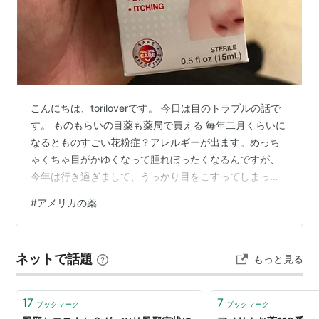
こんにちは、toriloverです。 今日は目のトラブルの話で
す。 ものもらいの目薬も薬局で買える 毎年二月くらいに
なるとものすごい花粉症？アレルギーが出ます。めっち
ゃくちゃ目がかゆくなって腫れぼったくなるんですが、
今年は行き過ぎまして、うっかり目をこすってしまった
り、うっかり日本で買った古い目薬を間違って使ってし
#
アメリカの薬
まったりしてものもらいっぽい感じになってしまいまし
た。 そんなわけで慌ててものもらいの目薬って買えるの
かなーと調べてみました。 kobito-koyubi.com どうや
ネットで話題
もっと見る
ら、Styeというらしいです。 日本では見たことないです
が、軟膏バージョンもあります。下瞼ひっぱって、ちょ
んと乗せ…
17
7
ブックマーク
ブックマーク