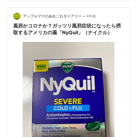
るわけではないと分かりつつも、熱が高いとか喉が痛い
とかで眠れないと体も治せないので、やはり何か薬を飲
•
んで眠ってしまいたくなります。昼間は症状抑えつつ、
アップルママのあれこれダイアリー
4年前
最低限の活動（自分の食事を用意するとか）はしたいの
風邪かコロナか？ガッツリ風邪症状になったら摂
で、薬を飲みたい…
取するアメリカの薬「NyQuil」（ナイクル）