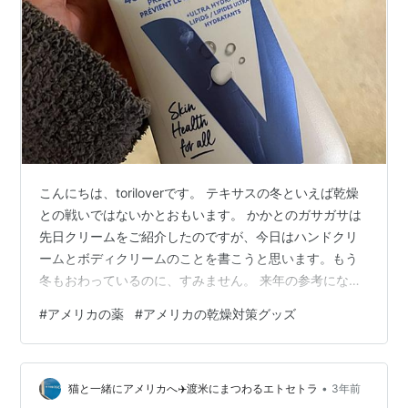
こんにちは、toriloverです。 テキサスの冬といえば乾燥
との戦いではないかとおもいます。 かかとのガサガサは
先日クリームをご紹介したのですが、今日はハンドクリ
ームとボディクリームのことを書こうと思います。もう
冬もおわっているのに、すみません。 来年の参考になれ
ばと思います。 www.torilover.com Gold Bond Healing
#
アメリカの薬
#
アメリカの乾燥対策グッズ
Hand Cream Vaseline Intensive Care Advanced Repair
Unscented Healing Moisture Lotion まとめ アメリカに
来たばかりの2年くらいはハンドクリームは年によって違
•
うもの…
猫と一緒にアメリカへ✈️渡米にまつわるエトセトラ
3年前