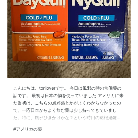
こんにちは、toriloverです。 今日は風邪の時の常備薬の
話です。 最初は日本の物を使っていました アメリカに来
た当初は、こちらの風邪薬とかがよくわからなかったの
で、一応日本からよく飲む薬は少し持ってきていまし
た。特に、風邪ひきかけかな？という時用の葛根湯錠剤
は重宝しています。 www.torilover.com それでも引き初
#
アメリカの薬
めに治せず、風邪がひどくなってしまったとき、薬で治