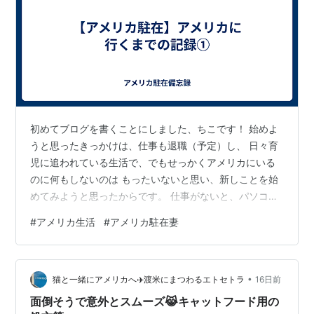
初めてブログを書くことにしました、ちこです！ 始めよ
うと思ったきっかけは、仕事も退職（予定）し、 日々育
児に追われている生活で、でもせっかくアメリカにいる
のに何もしないのは もったいないと思い、新しことを始
めてみようと思ったからです。 仕事がないと、パソコン
を使う機会もなくなり、タイピングも遅くなった気がし
#
アメリカ生活
#
アメリカ駐在妻
ます（笑） さて、アメリカに来て９ヶ月が経とうとして
いますが、 アメリカに行くことに決まるまでについて、
今回はお話しさせていただきます！ 夫の会社の海外赴任
•
で、夫とわたし（妻）、子ども（２歳半）と一緒に アメ
猫と一緒にアメリカへ✈️渡米にまつわるエトセトラ
16日前
リカに住んでいます。 元々、子どもがいない時に夫は海
面倒そうで意外とスムーズ😹キャットフード用の
外赴任を希望していました。 わた…