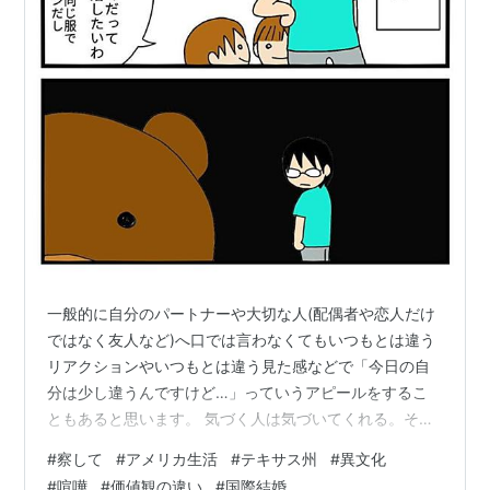
一般的に自分のパートナーや大切な人(配偶者や恋人だけ
ではなく友人など)へ口では言わなくてもいつもとは違う
リアクションやいつもとは違う見た感などで「今日の自
分は少し違うんですけど…」っていうアピールをするこ
ともあると思います。 気づく人は気づいてくれる。そう
いう人達は常に表にアンテナ張ってるのかなと感心しま
#
察して
#
アメリカ生活
#
テキサス州
#
異文化
す。しかし大抵の人の場合気づかないことが多いでしょ
#
喧嘩
#
価値観の違い
#
国際結婚