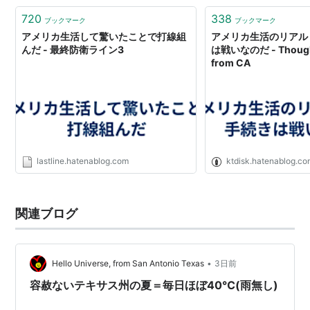
720
338
ブックマーク
ブックマーク
アメリカ生活して驚いたことで打線組
アメリカ生活のリアル
んだ - 最終防衛ライン3
は戦いなのだ - Thought
from CA
lastline.hatenablog.com
ktdisk.hatenablog.c
関連ブログ
•
Hello Universe, from San Antonio Texas
3日前
容赦ないテキサス州の夏＝毎日ほぼ40℃(雨無し)