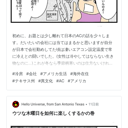
初めに、お題とは少し離れて日本のACの話を少々しま
す。だいたいの会社には当てはまるかと思いますが自分
が日本で会社勤めしてた頃は凄いエアコン設定温度で常
に冷えとの闘いでした。(女性は冷やしてはならない生き
物なのに…)これが冬なら季節柄寒いのは仕方ないけれど
夏ですよ…夏なんですよ。なぜ夏にオフィスで秋冬用の
#
冷房
#
会社
#
アメリカ生活
#
海外在住
カーディガン着なきゃならないの？！といつも皆で愚痴
#
テキサス州
#
異文化
#
AC
#
アメリカ
っていました。中にはダウンコート着てる人もいたほ
ど！もちろん外に出れば炎天下ですから気温差でも何回
か頭痛や目眩に悩まされたことがあります。それが原因
で会社を早退したこともあります。(→医者に行ったら夏
•
Hello Universe, from San Antonio Texas
11日前
風邪と診断された) 営業曰く、暑い中外回り営業…
ウツな木曜日を如何に楽しくするかの巻