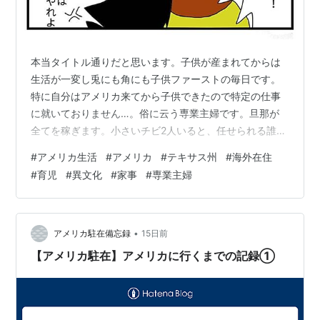
本当タイトル通りだと思います。子供が産まれてからは
生活が一変し兎にも角にも子供ファーストの毎日です。
特に自分はアメリカ来てから子供できたので特定の仕事
に就いておりません…。俗に云う専業主婦です。旦那が
全てを稼ぎます。小さいチビ2人いると、任せられる誰か
がいない限り私が働くことは不可能。我が家は大した稼
#
アメリカ生活
#
アメリカ
#
テキサス州
#
海外在住
ぎもないのでベビーシッターもハウスキーパーも雇えま
#
育児
#
異文化
#
家事
#
専業主婦
せん。結果的に自分が家事育児一式全てやりますからさ
て家計の補助的稼ぎにパートでも行くか！…とはいきま
せんでした。 自分の役割が分かっていながらも、やはり
しんどくなってきました。24時間7日子供達と付きっきり
•
アメリカ駐在備忘録
15日前
生活。もちろん生き物ですので食べ物は必要で…
【アメリカ駐在】アメリカに行くまでの記録①