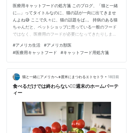
医療用キャットフードの処方箋 このブログ、「猫と一緒
に...」ってタイトルなのに、猫の話が一向に出てきませ
んよね😅 ここで久々に、猫の話題をば..。 持病のある猫
ちゃんだと、ペットショップに売っている一般のフード
ではなく、医療用のフードが必要になってきたりします
よね。うちの猫：むつきも、医療用キャットフードを食
#
アメリカ生活
#
アメリカ獣医
べています。 日本にいた時は、獣医さんから「病院用コ
#
医療用キャットフード
#
キャットフード用処方箋
ード」を教えてもらって、オンラインサイトでそのコー
ドを入力して自分で購入できていましたが、ここアメリ
カでは、オンラインで注文する場合でも、獣医さんから
発行してもらった処方箋がないと購入できません。 しか
•
猫と一緒にアメリカへ✈️渡米にまつわるエトセトラ
18日前
も、一度処方箋をもらえば永久に使え…
食べるだけでは終わらない🚶‍♀️週末のホームパーテ
ィー