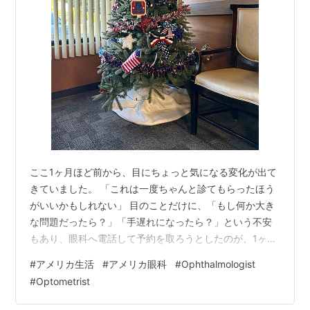
ここ1ヶ月ほど前から、目にちょっと気になる変化が出て
きていました。 「これは一度ちゃんと診てもらったほう
がいいかもしれない」 目のことだけに、「もし何か大き
な問題だったら？」「手遅れになったら？」という不安
もあり、眼科へ電話して予約を取ろうとしたのが、1ヶ月
前の６月。 「予約をお取りできるのは９月になります」
#
アメリカ生活
#
アメリカ眼科
#
Ophthalmologist
……はい、出ました。アメリカあるある。 日本の感覚だ
#
Optometrist
と「症状があるなら、もう少し早く診てもらえるので
は？」と思ってしまうのですが、アメリカでは専門医の