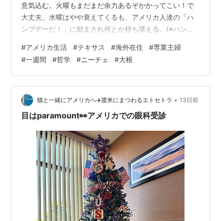
意気込む。火曜もまだまだ余力あるぞかかってこい！で
大丈夫。水曜はやや衰えてくるも、アメリカ人達の「ハ
ンプデーだ！」に励まされ何とか持ち堪える。(※ハンプ
デー…週の折り返し日)木曜。木曜が一番キツい。尽力尽
#
アメリカ生活
#
テキサス
#
海外在住
#
専業主婦
くし切ってしまうのがいつも木曜。金曜は言わずもがな
#
一週間
#
哲学
#
ニーチェ
#
大根
花金ですので、体力はなくとも心は軽い。土日は体力回
復できる。 そうです。学生時代も会社員時代もいまもこ
の木曜にはなかなかてこずっています。なかなか自分の
中にスンナリ落とし込めない。何故なら月曜〜水曜まで
•
猫と一緒にアメリカへ✈️渡米にまつわるエトセトラ
13日前
の疲労と、あとまだ木曜と金曜の2日も残って…
目はparamount👀アメリカでの眼科受診