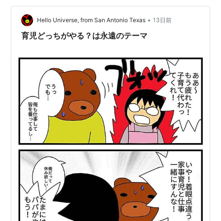
予約待ちは珍しくありません。 とはいえ、３ヵ月待ちか
ぁ......😂 OptometristとOphthalmologistの違い 去年末…
•
Hello Universe, from San Antonio Texas
13日前
育児どっちがやる？は永遠のテーマ