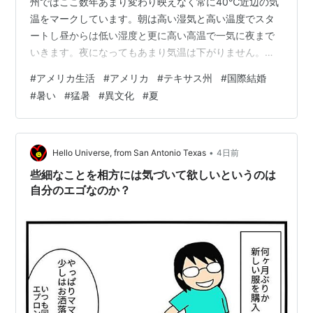
州ではここ数年あまり変わり映えなく常に40℃近辺の気
温をマークしています。朝は高い湿気と高い温度でスタ
ートし昼からは低い湿度と更に高い高温で一気に夜まで
いきます。夜になってもあまり気温は下がりません。お
かげさまで日中は外出できません。乗り物がない限り、
#
アメリカ生活
#
アメリカ
#
テキサス州
#
国際結婚
外出は自殺行為とも言えます。何がそう思わせるのかと
#
暑い
#
猛暑
#
異文化
#
夏
いうと、肌が痛いのです。凄い痛いのです。太陽の日差
しに皮膚が殺されそうになるような。何かに皮膚を貫通
されているような。大袈裟かもしれないけど本当にそう
いう感じなのです。私ら家族の中ではジョークで「この
•
Hello Universe, from San Antonio Texas
4日前
ままじゃクッキーになるな」なんて言ってますけど……
些細なことを相方には気づいて欲しいというのは
自分のエゴなのか？