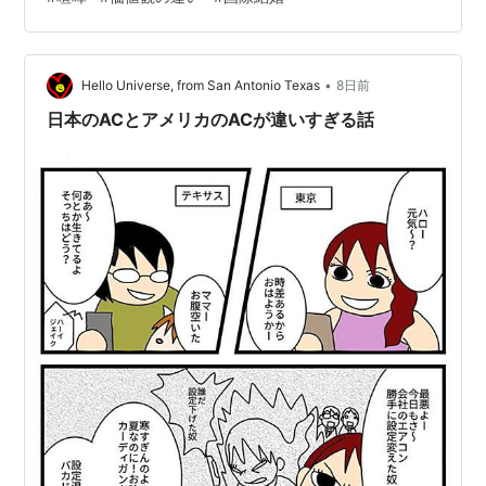
う。自分のことでいっぱいいっぱいの時は尚更です。そ
れが罪だとか悪いことだとかは思っていませんし、むし
ろ普通のことなんだろうと割り切っています。 ただ、一
緒にいる時間が長い相手だと段々と甘え？みたいなもん
•
Hello Universe, from San Antonio Texas
8日前
が生まれてきてしまう。些細なことでも(敢え…
日本のACとアメリカのACが違いすぎる話