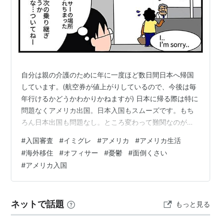
自分は親の介護のために年に一度ほど数日間日本へ帰国
しています。(航空券が値上がりしているので、今後は毎
年行けるかどうかわかりかねますが) 日本に帰る際は特に
問題なくアメリカ出国。日本入国もスムーズです。もち
ろん日本出国も問題なし。ところ変わって難関なのがア
メリカ入国です。まず、定刻に着いたもののイミグレー
#
入国審査
#
イミグレ
#
アメリカ
#
アメリカ生活
ションで大混雑。遊園地のアトラクション並みに並びま
#
海外移住
#
オフィサー
#
憂鬱
#
面倒くさい
す。1時間〜2時間はザラです。ここで市民権持ってる人
#
アメリカ入国
か、永住権持ってる人か、または短期滞在ビザ(エスタは
ココ)持ってる人か、で列に振り分けられます。あとはグ
ローバルエントリー持ってる人も別ラインでした。親子
ネットで話題
もっと見る
連れの子供などは順番待ちに飽きて床で寝…