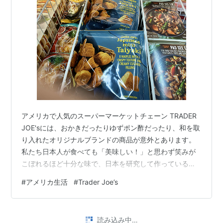
アメリカで人気のスーパーマーケットチェーン TRADER
JOE'sには、おかきだったりゆずポン酢だったり、和を取
り入れたオリジナルブランドの商品が意外とあります。
私たち日本人が食べても「美味しい！」と思わず笑みが
こぼれるほど十分な味で、日本を研究して作っている商
品開発チームがきっとある！と思わされるほど、美味し
#
アメリカ生活
#
Trader Joe’s
い和モノ商品がちらほらあります。 今日も、見たことな
い和モノ商品を発見しました。なんと...たい焼き！🐡
TRADER JOE's Japanese mini Taiyaki $4.99 冷凍食品コ
読み込み中…