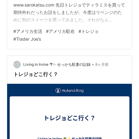
www.sarokatsu.com 先日トレジョでティラミスを買って
期待外れだったお話をしましたが、今度はリベンジのた
めに別のスイーツを買ってみました。それがなん
と・・・ 日本風チーズスフレケーキです！ 前回のティラ
#
アメリカ生活
#
アメリカ駐在
#
トレジョ
ミスがあまりに酷かったので、全く期待しないで食べた
#
Trader Joe’s
んですが、良い意味でその期待を裏切られました 日本人
からしてみればいたって普通のチーズケーキで、味はコ
ージーコーナーやシャトレーゼと大して変わらないレベ
ルです。でもその普通を手に入れることが難しいアメリ
•
Living in Irvine 🌴✨ せっかち駐妻の記録
8ヶ月前
カにおいては、とても貴重なんです。 …
トレジョどこ行く？