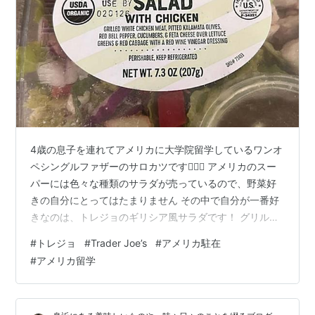
4歳の息子を連れてアメリカに大学院留学しているワンオ
ペシングルファザーのサロカツです🙇🏻‍♂️ アメリカのスー
パーには色々な種類のサラダが売っているので、野菜好
きの自分にとってはたまりません その中で自分が一番好
きなのは、トレジョのギリシア風サラダです！ グリルチ
キン、オリーブ、パプリカ、きゅうり、レタスにフェタ
#
トレジョ
#
Trader Joe’s
#
アメリカ駐在
チーズが入っているのですが、何が美味しいってドレッ
#
アメリカ留学
シングなんですよ。 赤ワインと酢で作ったシンプルなド
レッシングなんですが、味の濃さが絶妙で、具材の美味
しさを引き立てつつ自分も存在感を出していて、このド