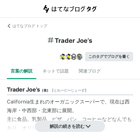
はてなブログ トップ
Trader Joe’s
このタグでブログを書く
言葉の解説
ネットで話題
関連ブログ
Trader Joe’s
(
食
)
【
とれーだーじょーず
】
California生まれのオーガニックスーパーで、現在は西
海岸・中西部・北東部に展開。
主に食品。乳製品、ピザ、パン、コーヒーなどなんでも
解説の続きを読む
あり、オリジナル品が安い。