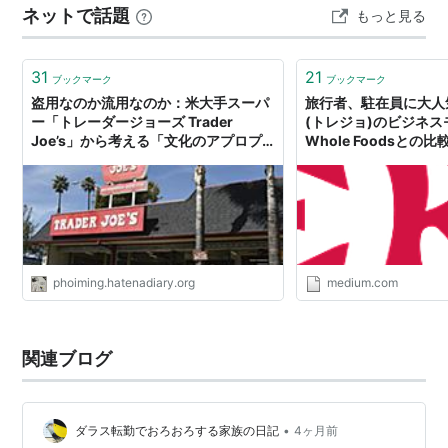
ネットで話題
もっと見る
っていたり、いまいち薄いなー、甘いなー、なんか違う
なーと当初は思っていたのです…
31
21
ブックマーク
ブックマーク
盗用なのか流用なのか：米大手スーパ
旅行者、駐在員に大人気Tr
ー「トレーダージョーズ Trader
(トレジョ)のビジネ
Joe’s」から考える「文化のアプロプ
Whole Foodsとの比
リエーション」」 - phoiming
phoiming.hatenadiary.org
medium.com
関連ブログ
•
ダラス転勤でおろおろする家族の日記
4ヶ月前