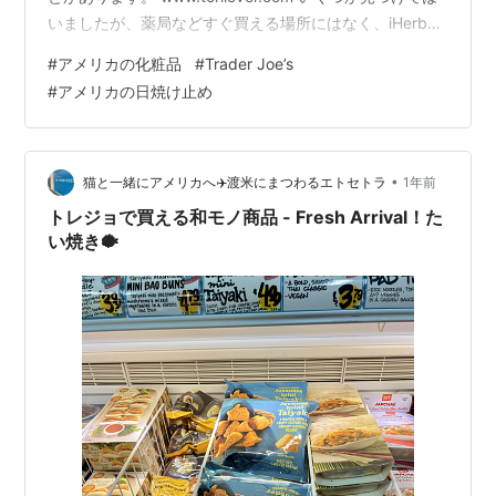
いましたが、薬局などすぐ買える場所にはなく、iHerbや
Amazonを使う必要があり、満足はしていませんでした。
#
アメリカの化粧品
#
Trader Joe’s
そんななか、Trader Joe’sで化粧品コーナーを何となく見
#
アメリカの日焼け止め
ている時についによさそうなものを発見しました！ それ
がこちら。お値段は約3ドルとお手頃です。 開けてみる
と、こんな感じで、すっきりとした水色のパッケージで
す。ちょっとピンボケ気味ですみません…
•
猫と一緒にアメリカへ✈️渡米にまつわるエトセトラ
1年前
トレジョで買える和モノ商品 - Fresh Arrival！た
い焼き🐡