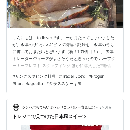
こんにちは、toriloverです。 一か月たってしまいました
が、今年のサンクスギビング料理の記録を、今年のうち
に書いておきたいと思います（祝！101個目！）。 去年
トレーダージョーズがよさそうだと思ったので ハーフタ
ーキーブレスト スタッフィング ほかに購入した市販品
Cheesy Scalloped Sliced Potato Bake Mashed
#
サンクスギビング料理
#
Trader Joe’s
#
kroger
Potatoes コーンマフィンミックス 調理したもの グリー
#
Paris Baguette
#
ダラスのケーキ屋
ンビーンキャセロール 焼いただけのはちみつスイートポ
テト（ヤム） デザートに悩む・・・ イータリーのアプリ
コットパイ パリバケットのパーソナルサイズのペカンパ
イ（というよりタルトか…
•
シンパパもつらいよ〜シリコンバレー育児日記
8ヶ月前
トレジョで見つけた日本風スイーツ