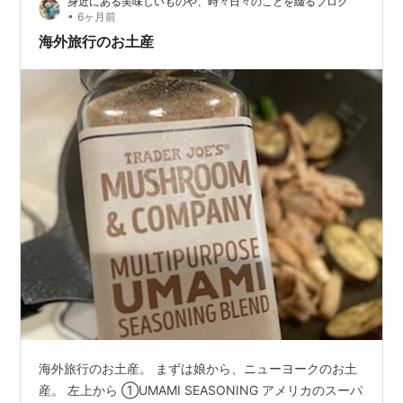
身近にある美味しいものや、時々日々のことを綴るブログ
レッシングだけでも買いたいくらいです。 因みにこのサ
•
6ヶ月前
ラダ、定価で買ったら8ドル（1,…
海外旅行のお土産
海外旅行のお土産。 まずは娘から、ニューヨークのお土
産。 左上から ①UMAMI SEASONING アメリカのスーパ