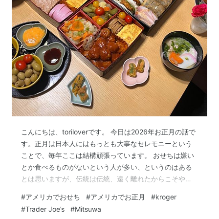
こんにちは、toriloverです。 今日は2026年お正月の話で
す。正月は日本人にはもっとも大事なセレモニーという
ことで、毎年ここは結構頑張っています。 おせちは嫌い
とか食べるものがないという人が多い、というのはある
とは思いますが、伝統は伝統、遠く離れたからこそやり
たくなるというものもあるものなのです。 今年はおせち
#
アメリカでおせち
#
アメリカでお正月
#
kroger
キットは買わずオードブルスタイルにしてみました お品
#
Trader Joe’s
#
Mitsuwa
書き おせちっぽいもの 和もの？日本の定番おかずっぽい