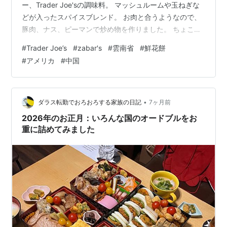
ー、Trader Joe'sの調味料。 マッシュルームや玉ねぎな
どが入ったスパイスブレンド。 お肉と合うようなので、
豚肉、ナス、ピーマンで炒め物を作りました。 ちょこっ
と塩を足して出来上がり！何にでも使えそうです。パス
#
Trader Joe’s
#
zabar's
#
雲南省
#
鮮花餅
タにも良さそう。 ネット通販で見たらなんと2000円で販
#
アメリカ
#
中国
売されてました！転売ヤー恐るべし… ②キャンディ
JOLLY RABCHER ブルーラズベリー・グリーンアップ
ル・チェリー・グレープ&ウオーターメロン LIFE
SAVERS チェリー・ラズベリー・ウオーター…
•
ダラス転勤でおろおろする家族の日記
7ヶ月前
2026年のお正月：いろんな国のオードブルをお
重に詰めてみました