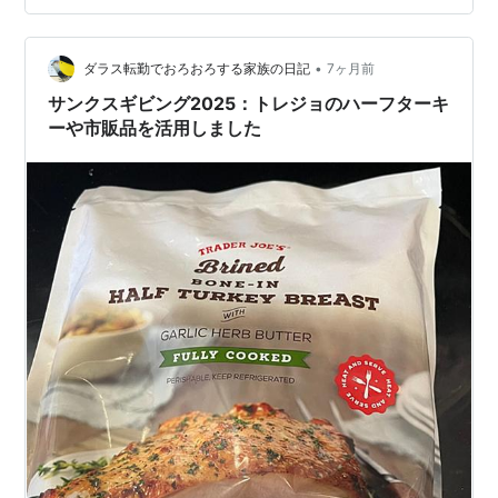
もの アメリカっぽいもの 洋風なもの インドっぽいもの
タイっぽいもの 地中海中東っぽいもの 盛り付けたもの
一段目（大きめのお重） 二段目 三段目 四段目 仕入れ先
•
ダラス転勤でおろおろする家族の日記
7ヶ月前
トレー…
サンクスギビング2025：トレジョのハーフターキ
ーや市販品を活用しました