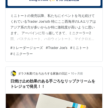
ミニトートの発売以降、私たちにイベントを与え続けて
くれているTrader Joe's👜 特にここ西海岸のLAエリアは
アジア系の方が多いからか特に激戦度が高いように思い
ます。 アーバインに引っ越してきて、ミニクーラー2
回、パステルトート、ハロウィントート、マイクロエコ
バッグ、そして緑ラージバッグの購入イベントを楽しみ
#
トレーダージョーズ
#
Trader Joe’s
#
ミニトート
ながら色々な店舗を巡ってみた私の記録です😂 (完全に個
#
ミニクーラー
人的な所感なので実際入手しやすいのかなどは未知で
す…） 王道のアーバイン市内店舗 □ カルバードライブ店
9:00AM開店 東京セントラル・ミツワも近くお買い物に
便利な立地。当然激戦ですが、なんとなく入荷量が多い
•
ダラス転勤でおろおろする家族の日記
10ヶ月前
気がします。気のせ…
日焼け止め効果のある手ごろなリップクリームを
トレジョで発見！！