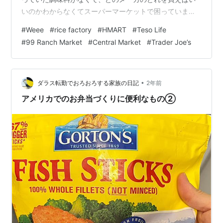
いのかわからなくてスーパーマーケットで困っていまし
た。 こちらに来てだいぶたちまして、最初のころはいろ
#
Weee
#
rice factory
#
HMART
#
Teso Life
んなメーカのを試したり試行錯誤でしたが、だんだん我
#
99 Ranch Market
#
Central Market
#
Trader Joe’s
が家好みの味が出せる調味料が分かってきたので、買い
物はすごく楽です。今回はそれをまとめておこうと思い
ます。 一部、日本でまとめ買いしてこないと無いものも
あるのですが、ご了承ください。 めんつゆ（そば・そう
•
ダラス転勤でおろおろする家族の日記
2年前
めん） 塩、おろしニンニク、おろ…
アメリカでのお弁当づくりに便利なもの②