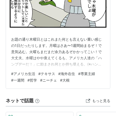
お題の通り木曜日とはこれまた何とも言えない重い感じ
の1日だったりします。月曜はさあ〜1週間始まるぞ！で
意気込む。火曜もまだまだ余力あるぞかかってこい！で
大丈夫。水曜はやや衰えてくるも、アメリカ人達の「ハ
ンプデーだ！」に励まされ何とか持ち堪える。(※ハンプ
デー…週の折り返し日)木曜。木曜が一番キツい。尽力尽
#
アメリカ生活
#
テキサス
#
海外在住
#
専業主婦
くし切ってしまうのがいつも木曜。金曜は言わずもがな
#
一週間
#
哲学
#
ニーチェ
#
大根
花金ですので、体力はなくとも心は軽い。土日は体力回
復できる。 そうです。学生時代も会社員時代もいまもこ
の木曜にはなかなかてこずっています。なかなか自分の
ネットで話題
もっと見る
中にスンナリ落とし込めない。何故なら月曜〜水曜まで
の疲労と、あとまだ木曜と金曜の2日も残って…