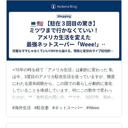
⭐️15年の時を経て「アメリカ生活」は劇的に変わった 私
は今、3度目のアメリカ駐在生活を送っていますが、幾度
にわたる渡米経験から、この国での暮らしが劇的に進化
していることを痛感しています。特にこの数年で変わっ
たのが、**「食料品の買い方」**です。 2007年、初めて
ニューヨークに来たばかりの頃。日本食材を手に入れる
#
海外生活
#
駐在妻
#
ネットスーパー
#
Weee
ためには、マンハッタンからバスと電車を乗り継ぎ、ニ
ュージャージー州のミツワかローアーマンハッタンのサ
ンライズマートまで足を運ぶのが定番でした。重いお米