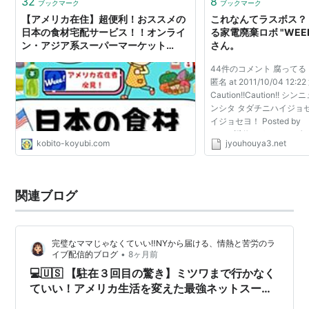
32
8
ブックマーク
ブックマーク
【アメリカ在住】超便利！おススメの
これなんてラスボス？
日本の食材宅配サービス！！オンライ
る家電廃棄ロボ "WEEE 
ン・アジア系スーパーマーケット
さん。
Weee!
44件のコメント 腐ってる・・
匿名 at 2011/10/04 12:2
Caution!!Caution!!
ンシタ タダチニハイジョ
イジョセヨ！ Posted by a
12:35 返信 どうせサン
kobito-koyubi.com
jyouhouya3.net
ろ Posted by 匿名 at 201
だせぇｗｗｗｗｗ けど...
関連ブログ
完璧なママじゃなくていい‼️NYから届ける、情熱と苦労のラ
•
イブ配信的ブログ
8ヶ月前
💻🇺🇸 【駐在３回目の驚き】ミツワまで行かなく
ていい！アメリカ生活を変えた最強ネットスーパ
ー「Weee!」徹底レビュー