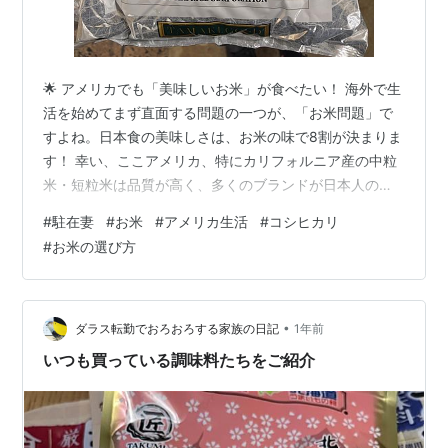
🌟 アメリカでも「美味しいお米」が食べたい！ 海外で生
活を始めてまず直面する問題の一つが、「お米問題」で
すよね。日本食の美味しさは、お米の味で8割が決まりま
す！ 幸い、ここアメリカ、特にカリフォルニア産の中粒
米・短粒米は品質が高く、多くのブランドが日本人の舌
に合うよう工夫を凝らしています。 今回は、現地スーパ
#
駐在妻
#
お米
#
アメリカ生活
#
コシヒカリ
ーやアジア系食料品店でよく見かける人気ブランド、
#
お米の選び方
**「田牧米ゴールド」「かがやき」「雪花」「錦」の4つ
を、価格帯、食感、そして炊き上がりの「輝き」**とい
う視点から徹底比較します。 🧐 4大ブランドの基本情報
と特徴 ご紹介する4銘柄は、全てアメリカ国内で生産さ
•
ダラス転勤でおろおろする家族の日記
1年前
れていますが、それぞれ独自の品…
いつも買っている調味料たちをご紹介