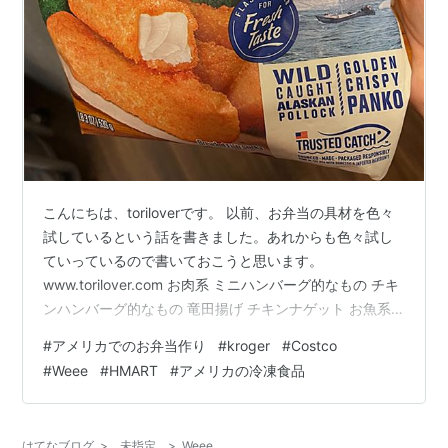
こんにちは、toriloverです。 以前、お弁当の具材を色々
試しているという話を書きました。あれからも色々試し
ていっているので書いておこうと思います。
www.torilover.com お肉系 ミニハンバーグ的なもの チキ
ンハンバーグ的なもの 竜田揚げ チキンナゲット お魚系
冷凍しゅうまい フィッシュスティック エアフライのフィ
#
アメリカでのお弁当作り
#
kroger
#
Costco
ッシュフライ 冷凍お野菜系食材 野菜餃子 ほうれん草入
#
Weee
#
HMART
#
アメリカの冷凍食品
りポテト 細切りニンジン まとめ お肉系 ミニハンバーグ
的なもの お野菜も入ったミニハンバーグ的なのがあった
ので使ってみました。大きさがちょうどいいし、よかっ
はてなブログ
>
未指定
>
Weee