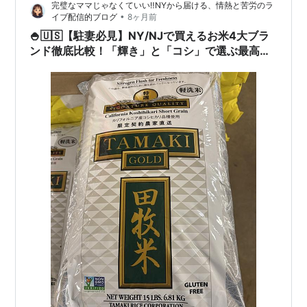
完璧なママじゃなくていい‼️NYから届ける、情熱と苦労のラ
や醤油を担いで帰る道のりは、さながら「修行」。当時
•
イブ配信的ブログ
8ヶ月前
は、「自宅に日本食材が届くなんて夢のまた夢」と思っ
🍚🇺🇸【駐妻必見】NY/NJで買えるお米4大ブラ
ていました。 その後の2018年…
ンド徹底比較！「輝き」と「コシ」で選ぶ最高の
一粒❤️