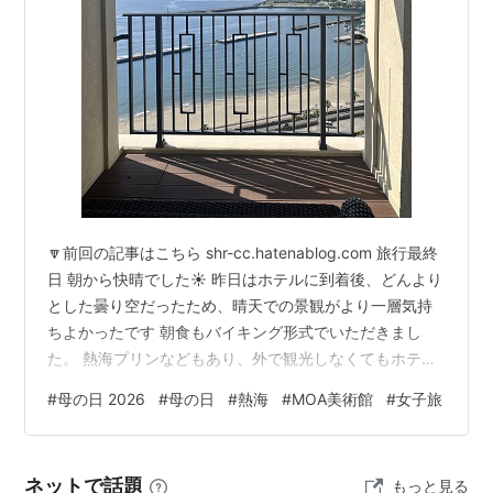
するとも言われる。
贈り物
最近ではカーネーションに限らずバラ、ガーベラなども
好んで贈られる。また、スイーツセットやファッショ
ン・小物、お酒など年々多様化傾向にあるようだ。照れ
くさいかもしれないが、日頃苦労をかけている母親に感
謝の言葉を添えて贈り物をするのも悪くないんじゃなか
🔽前回の記事はこちら shr-cc.hatenablog.com 旅行最終
ろうか。
日 朝から快晴でした☀️ 昨日はホテルに到着後、どんより
関連キーワード：父の日、母の日、敬老の日
とした曇り空だったため、晴天での景観がより一層気持
ちよかったです 朝食もバイキング形式でいただきまし
た。 熱海プリンなどもあり、外で観光しなくてもホテル
内で十分満喫できるなと思いました！ 快晴×ヤシの木で
#
母の日 2026
#
母の日
#
熱海
#
MOA美術館
#
女子旅
リゾート感が溢れていて、大きな窓越しに景色を見なが
ら食事をするのが楽しかったです🏝️ チェックアウトする
前に、部屋に付いている温泉に急いで入りました。 格別
ネットで話題
もっと見る
に気持ちよく、もっと浸かっていたかったです笑 ラビス