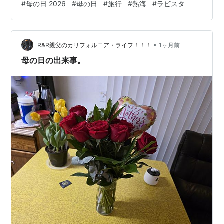
#
母の日 2026
#
母の日
#
旅行
#
熱海
#
ラビスタ
のかもしれないです。 部屋はとっても広くて、感動しま
した…！ 最大客数4人ということで、別室にシングルベッ
ドが２つあるベッドルームがありました。 母のお祝い旅
•
行なのに、私の方がはしゃいでいたかもしれないです
R&R親父のカリフォルニア・ライフ！！！
1ヶ月前
(^^;; 少し部屋でゆっくりしたら、フリーラウンジへ。
母の日の出来事。
席…