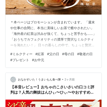
＊本ページはプロモーションが含まれています。 「週末
や仕事の合間に、本当に美味しいお茶で癒やされたい」
「海外産の紅茶は渋みが強くて、ちょっと苦手かも……」
「おうちでカフェクオリティの濃厚で贅沢なミルクティ
ーを淹れたい！」 日々の暮らしの中で、ちょっと贅沢な
ティータイムを過ごしたいと思うことはありませんか？
#
ミルクティー
#
紅茶
#
父の日
#
母の日
#
敬老の日
今、日本の気候で育ち、日本人の味覚に合わせて作られ
#
プレゼント
#
お中元
た「和紅茶」が大きな注目を集めています。 その和紅茶
の中でも、「おもてなしセレクション特別賞」を受賞
し、紅茶ファンから熱い支持を得ているのが国産和紅茶
専門店『雅紅茶（みやびこうちゃ）』です。 一度飲んだ
•
おなかすいた！うまいもん食べ隊
2ヶ月前
ら忘れられない香りとコクの秘密から、大切な…
【本音レビュー】おちゃのこさいさいの口コミ評
判は？人気の舞妓はんひぃ〜ひぃ〜やおすすめ七
味を徹底解説！