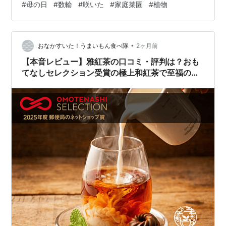
#
母の日
#
数輪
#
咲いた
#
家庭菜園
#
植物
といけないのかな？と思いつつ、なんとなく捨てられず
にいたカーネーション。 母の日には花を咲かせてくれ
ず、もう諦めるべきなんかな？と思っていると、花の咲
きそうな蕾を発見。 今年はこの花が咲くんだな、と思
•
おなかすいた！うまいもん食べ隊
2ヶ月前
い、置いておくことしました。 のに…
【本音レビュー】雅紅茶の口コミ・評判は？おも
てなしセレクション受賞の極上和紅茶で至福のテ
ィータイムを！