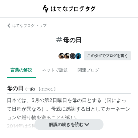
はてなブログ トップ
母の日
このタグでブログを書く
言葉の解説
ネットで話題
関連ブログ
母の日
(
一般
)
【
ははのひ
】
日本では、5月の第2日曜日を母の日とする（国によっ
て日程が異なる）。母親に感謝する日としてカーネーシ
ョンや贈り物を送ることが多い。
解説の続きを読む
2014年は5月11日。
起源としては何説かあるが、現在のような日本の母の日