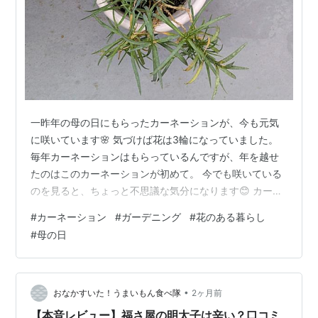
一昨年の母の日にもらったカーネーションが、今も元気
に咲いています🌸 気づけば花は3輪になっていました。
毎年カーネーションはもらっているんですが、年を越せ
たのはこのカーネーションが初めて。 今でも咲いている
のを見ると、ちょっと不思議な気分になります😊 カーネ
ーション ただ、実は少し心配なこともあります。 この時
#
カーネーション
#
ガーデニング
#
花のある暮らし
期になると、毎年葉っぱが白っぽく粉を吹いたような状
#
母の日
態になることがあるんです。 梅雨の影響なのかもしれま
せんが、見つけるたびに「大丈夫かな…」と思ってしま
います😅 今のところは、殺虫成分入りの液肥をあげると
持ち直してくれることが多いので、今年も様子を見なが
•
おなかすいた！うまいもん食べ隊
2ヶ月前
ら育てています。 できればこれから…
【本音レビュー】福さ屋の明太子は辛い？口コミ