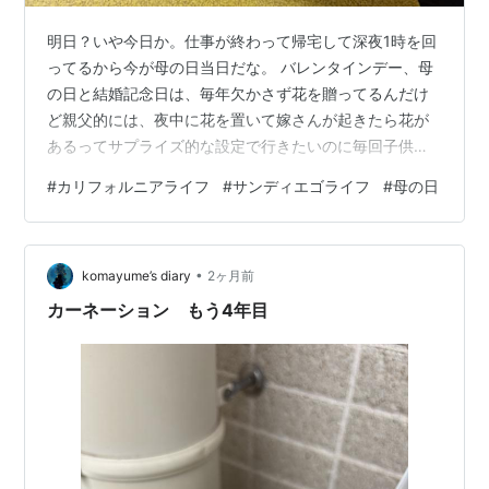
明日？いや今日か。仕事が終わって帰宅して深夜1時を回
ってるから今が母の日当日だな。 バレンタインデー、母
の日と結婚記念日は、毎年欠かさず花を贈ってるんだけ
ど親父的には、夜中に花を置いて嫁さんが起きたら花が
あるってサプライズ的な設定で行きたいのに毎回子供み
たいに待ってる嫁さんが今夜は、寝てるから今年の母の
#
カリフォルニアライフ
#
サンディエゴライフ
#
母の日
日は、サプライズ成功！ 以前バレンタインデーの時に家
に帰ると嫁さんが未だ起きてたからサプライズ的な花束
を外に置いて隠したつもりが親父寝落ちして花束外に置
•
きっぱになってダメにした事あるんだよね。 何度もブロ
komayume’s diary
2ヶ月前
グで書いてるけど母の日当日に嫁さんをどこか食事に連
カーネーション もう4年目
れて行かないのね。 アメリカじゃあ母の日っ…