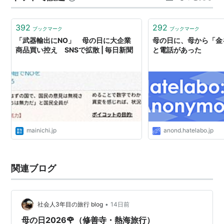
タ熱海テラスは館内施設&客室内が充実しているので、ホ
テルメ…
392
292
ブックマーク
ブックマーク
「武器輸出にNO」 母の日に大企業
母の日に、母から「金
商品買い控え SNSで拡散 | 毎日新聞
と電話があった
mainichi.jp
anond.hatelabo.jp
関連ブログ
•
社会人3年目の旅行 blog
14日前
母の日2026🌹（修善寺・熱海旅行）