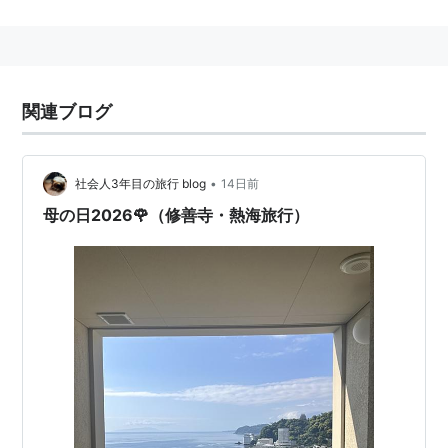
の由来はアメリカの説からきたものと考えられる。
1905年5月9日、アメリカヴァージニア州に住むアン
ナ・ジャービスという人が「亡き母を追悼したい」とい
う想いから、1908年5月10日、フィラデルフィアの教会
関連ブログ
で白いカーネーションを配った。この風習がアメリカの
ほとんどの州に広まり、1914年その時のアメリカ大統領
だったウィルソンが5月の第二日曜日を母の日と制定。
•
社会人3年目の旅行 blog
14日前
母の日2026🌹（修善寺・熱海旅行）
日本の母の日
日本で初めての母の日を祝う行事が行われたのは明治の
末期頃で、1915年（大正4年）に教会で祝われ始め、
徐々に一般に広まっていった。昭和に入ると3月6日を
母の日とされた。この日は当時の皇后の誕生日であった
ためと言われる。現在のようになったのは、戦後しばら
くしてから。また、一般に広く知れ渡ったのは1937年
（昭和12年）森永製菓が告知を始めたことをきっかけに