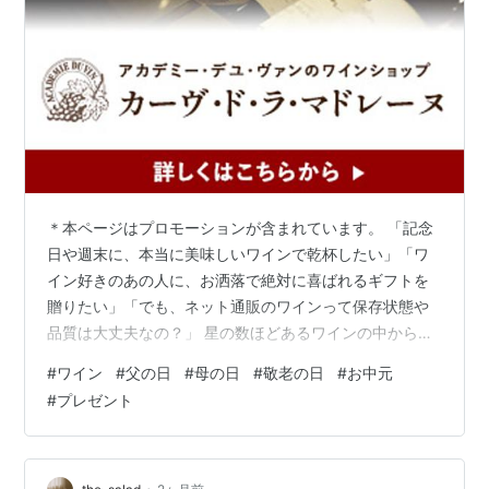
＊本ページはプロモーションが含まれています。 「記念
日や週末に、本当に美味しいワインで乾杯したい」「ワ
イン好きのあの人に、お洒落で絶対に喜ばれるギフトを
贈りたい」「でも、ネット通販のワインって保存状態や
品質は大丈夫なの？」 星の数ほどあるワインの中から、
自分の好みやギフトにぴったりの「極上の1本」を見つけ
#
ワイン
#
父の日
#
母の日
#
敬老の日
#
お中元
るのは至難の業ですよね。 そんなワイン選びの迷宮から
#
プレゼント
救ってくれるのが、パリ発祥・国内No.1の知名度を誇る
名門ワインスクールが運営する『カーヴ・ド・ラ・マド
レーヌ』です。 プロのソムリエや講師陣が「本当に美味