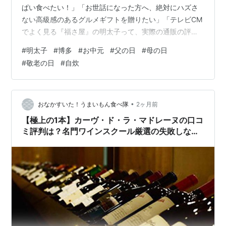
ぱい食べたい！」「お世話になった方へ、絶対にハズさ
ない高級感のあるグルメギフトを贈りたい」「テレビCM
でよく見る『福さ屋』の明太子って、実際の通販の評判
はどうなの？」 白いご飯に乗せるだけで、一瞬で食卓が
#
明太子
#
博多
#
お中元
#
父の日
#
母の日
贅沢になる魔法のグルメ、辛子明太子。スーパーのもの
#
敬老の日
#
自炊
とは一線を画す「本物の味」を求めてお取り寄せする人
が今、増えています。 数ある博多の明太子ブランドの中
でも、根強いファンと圧倒的な知名度を誇るのが『福さ
屋』です。 なぜ福さ屋の明太子はこれほどまでに愛され
•
おなかすいた！うまいもん食べ隊
2ヶ月前
ているのか、その美味しさの秘密から、自宅…
【極上の1本】カーヴ・ド・ラ・マドレーヌの口コ
ミ評判は？名門ワインスクール厳選の失敗しない
お取り寄せ！