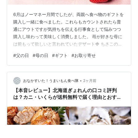
6月はノーマネー月間でしたが、両親へ食べ物のギフトを
購入し一緒に食べました。これらもカウントされたら普
通にアウトですが気持ちを伝える行事食として悩みつつ
購入し味わって美味しく消費しました。 苺が好きな母に
は前もって欲しいと言われていたデザート🍓 ちさこの番
組（ザワつく！金曜日）で紹介されていたそうですが、
#
父の日
#
母の日
#
ギフト
#
お取り寄せ
私は見ておらず商品名が分からないので探したらこちら
の商品でした。 反射ｧ… 解凍して付属の木べらで分けて
食後のデザートに！甘酸っぱい苺の味と濃い香り＆下は
•
小さくて柔らかいクリーム大福でした。特別な日だけだ
おなかすいた！うまいもん食べ隊
2ヶ月前
よ…😊 このサイズが9個入っています スイーツギフト
【本音レビュー】北海道ぎょれんの口コミ評判
【大須 栗りん】 苺千本（いちご） …
は？カニ・いくらが送料無料で届く理由とおすす
め海鮮を徹底解説！