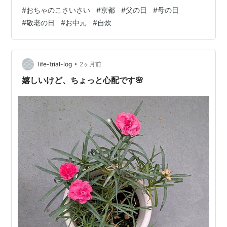
味しいの？」 毎日の料理作りの中で、こんな風に「ちょ
#
おちゃのこさいさい
#
京都
#
父の日
#
母の日
っとした味変や贅沢感」が欲しくなることはありません
#
敬老の日
#
お中元
#
自炊
か？ そんな食卓の悩みをひと振りで解決し、おうちごは
んを極上の「京の味」に格上げしてくれるのが、産寧坂
など京都の観光地で大人気を誇る和のスパイス専門店
『おちゃのこさいさい』です。 看板商品の風味豊かな七
•
life-trial-log
2ヶ月前
味から、SNSで大バズりした激辛シリーズの秘密…
嬉しいけど、ちょっと心配です🌸