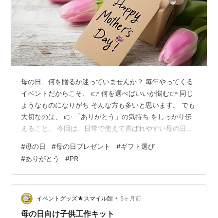
母の日、何を贈るか迷っていませんか？ 毎年やってくる
イベントだからこそ、 👉 何を選べばいいか悩む👉 同じ
ようなものになりがち そんな方も多いと思います。 でも
大切なのは、 👉 「ありがとう」の気持ち をしっかり伝
えること。 今回は、日常で使えて喜ばれやすい母の日の
おすすめプレゼントを6つ厳選しました。 「もらって嬉
#
母の日
#
母の日プレゼント
#
ギフト選び
しい」「使って便利」なアイテムを中心にまとめていま
#
ありがとう
#
PR
すので、ぜひ参考にしてみてください👍 ① お花（カー
ネーション・フラワーギフト） 母の日といえば定番のフ
ラワーギフト。 お部屋が明るくなり、気持ちも華やか
に。見た目でも楽しめるプレゼントです。 花のギフト社
•
イベントグッズ★スマイル館
5ヶ月前
母の日 花 カーネーショ…
母の日向け子供工作キット