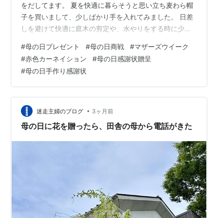
をだしてます。 夏を快適に暮らそうと思い立ち麦わら帽
子を買いまして、少しばかり手を入れてみました。 日差
しを避けて快適に庭木の剪定や、水やりをする時に少し
でも涼しくありたいと 麦わら帽子に日よけの布を取り付
#
母の日プレゼント
#
母の日商戦
#
マザーズウイーク
けてみました。 これで日差しは避けれるし、後ろと横の
#
赤色カーネイション
#
母の日感謝状贈呈
間に隙間を作ったのでひんやりとまでは無理ですが、風
#
母の日手作り感謝状
は スースーと通り抜ける かもの想定です。 そうです！
麦わら帽子が何となく懐かしい子供のころを思い出させ
てくれるんですよ～ 老いて８０を過ぎて、洗面台の鏡を
見るたびに、 まさか~うそでし…
•
迷走主婦のブログ
3ヶ月前
母の日に花を贈ったら、田舎の母から電話がきた