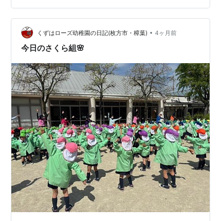
母はスマホを持っていないので写真はありません。なの
で、花の色や大きさ、形を言葉で一生懸命説明してくれ
ます。 こちらは想像力を最大限に膨らませながら聞くし
•
くずはローズ幼稚園の日記(枚方市・樟葉)
4ヶ月前
かありません！笑 まぁ、それもまた母…
今日のさくら組🌸