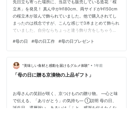
先日立ち寄った場所に、当店でも販売している造花「桜
立木」を発見！ 真ん中がH180cm、両サイドがH150cm
の桜立木が並んで飾られていました。他で購入されてし
まったのは残念ですが、こんな感じで3本まとめて飾られ
ていました。自分ならちょっと違う飾り方をしちゃうか
もなぁ・・・などと考えさせられる場面です。
#
母の日
#
母の日工作
#
母の日プレゼント
eventgoods.jp さて、今年は5月10日（日）が母の日にな
ります。（5月の第二日曜日が母に日となります） そこ
で母の日向け手作り工作キットのご紹介。まずはこち
•
ら・・・・「花束フェルトフレーム作り」 壁にも掛けら
"美味しい食材と感動を届けるグルメ体験"
1年前
れるフェルト製の花束フレーム。L版サイズの写真も入れ
「母の日に贈る京漬物の上品ギフト」
られます！価格は1セッ…