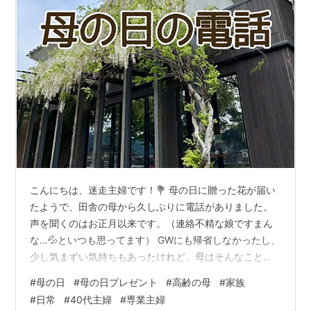
こんにちは、迷走主婦です！💐 母の日に贈った花が届い
たようで、田舎の母から久しぶりに電話がありました。
声を聞くのはお正月以来です。（連絡不精な娘ですまん
な…💦といつも思ってます） GWにも帰省しなかったし、
少し気まずい気持ちもあったけれど、母はそんなこと気
にしていない様子で、いつもの調子でよく喋っていまし
#
母の日
#
母の日プレゼント
#
高齢の母
#
家族
た。 私は「うん、うん、うん」と聞くだけです。 肝心の
#
日常
#
40代主婦
#
専業主婦
用件は「母の日の花、ありがとう」ということでした。