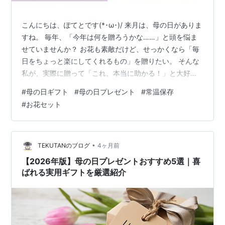
こんにちは、ぽてとです(*･ω･)/ 来月は、母の日がありま
すね。 毎年、「今年は何を贈ろうかな……」と頭を悩ま
せていませんか？ お花も素敵だけど、せっかくなら「毎
日をちょっと楽にしてくれるもの」を贈りたい。 そんな
私が、実際に贈って「これ、本当に助かる！」と大好評
だったギフトをご紹介します。 それが、国産野菜がゴロ
#
母の日ギフト
#
母の日プレゼント
#
常温保存
ゴロ入った「野菜をmotto」のカップスープです！ 「野
#
お花セット
菜をmotto」を母の日に選んだ理由 「野菜をmotto」3つ
の特徴 今なら「お花付き」の限定セットも！ さいごに
「野菜をmotto」を母の日に選んだ理由 以前、母の日の
プレゼントに何がいいか迷って、このスープを贈ったこ
•
TEKUTANのブログ
4ヶ月前
とが…
【2026年版】母の日プレゼントおすすめ5選｜喜
ばれる実用ギフトを厳選紹介