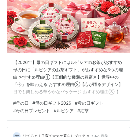
【2026年】母の日ギフトにはルピシアのお茶がおすすめ
母の日に「ルピシアのお茶ギフト」がおすすめな3つの理
由 おすすめ理由①【圧倒的な種類の豊富さ】世界中の
「今」を味わえる おすすめ理由②【心が躍るデザイン】
目でも楽しめる華やかなパッケージ おすすめ理由③【確
かな品質と信頼感】世界トップレベルの味わい 【2026
#
母の日
#
母の日ギフト2026
#
母の日ギフト
年】母の日に贈るルピシアのおすすめギフトセット5選
#
母の日プレゼント
#
ルピシア
#
紅茶
おすすめ① 王道の華やかさ：最新作「ブック オブ ティ
ー・アンポーズ」 おすすめ② 感謝を込めて：母の日限
定「メルシー ミルフォワ」 おすすめ③ 贅沢なティータ
イム：紅茶とお菓子「プレシャス」 おすすめ④ 体を労
•
ぽてろぐ｜子育てママの暮らしブログ ☺︎
4ヶ月前