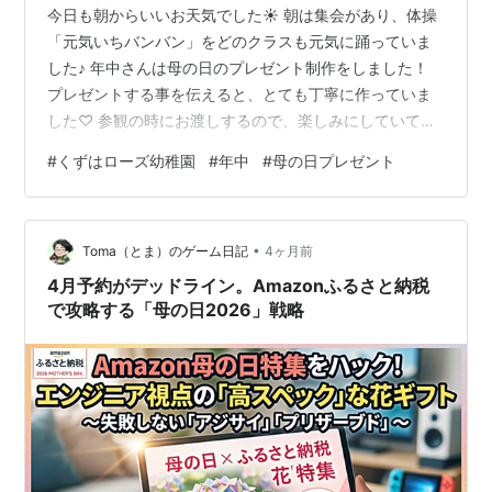
今日も朝からいいお天気でした☀ 朝は集会があり、体操
「元気いちバンバン」をどのクラスも元気に踊っていま
した♪ 年中さんは母の日のプレゼント制作をしました！
プレゼントする事を伝えると、とても丁寧に作っていま
した♡ 参観の時にお渡しするので、楽しみにしていてく
ださい✨ 年中さんになって、新しいおもちゃに興味を持
#
くずはローズ幼稚園
#
年中
#
母の日プレゼント
って仲良く遊んでいます😊 カプラで長い迷路を作って楽
しんでいました☆ ペンギンを落とさないようにするゲー
ムです☆ じゃんけん列車ではお友達と仲良く繋がって、
•
ニコニコなさくら組さんでした😊 明日も元気に来て下さ
Toma（とま）のゲーム日記
4ヶ月前
い♪
4月予約がデッドライン。Amazonふるさと納税
で攻略する「母の日2026」戦略