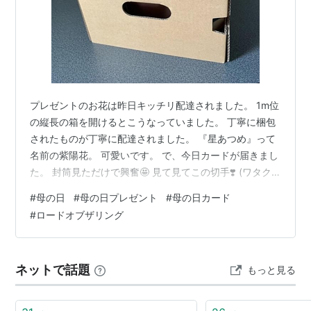
プレゼントのお花は昨日キッチリ配達されました。 1m位
の縦長の箱を開けるとこうなっていました。 丁寧に梱包
されたものが丁寧に配達されました。 『星あつめ』って
名前の紫陽花。 可愛いです。 で、今日カードが届きまし
た。 封筒見ただけで興奮🤩 見て見てこの切手❣️ (ワタク
シ、The Lord of The Rings のファンです) あ、言わなく
#
母の日
#
母の日プレゼント
#
母の日カード
てもわかる？😅❤️Viggo が演じてたAragorn❤️のファンで
#
ロードオブザリング
すの。 (原作のAragorn とは違うけど) かわゆいカード。
Your lovely mother と Your lovely daughter 🤣🤣🤣
"your lovely m…
ネットで話題
もっと見る