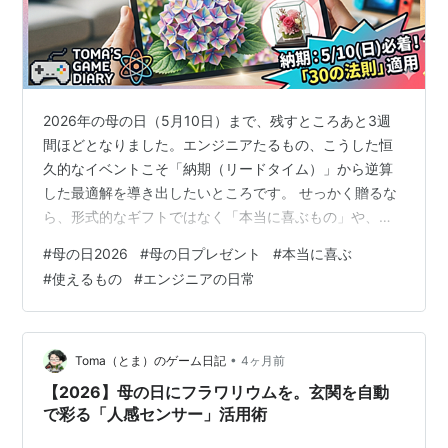
2026年の母の日（5月10日）まで、残すところあと3週
間ほどとなりました。エンジニアたるもの、こうした恒
久的なイベントこそ「納期（リードタイム）」から逆算
した最適解を導き出したいところです。 せっかく贈るな
ら、形式的なギフトではなく「本当に喜ぶもの」や、日
常のQOLを上げる「使えるもの」を届けたい。現在、
#
母の日2026
#
母の日プレゼント
#
本当に喜ぶ
Amazonでは「母の日×ふるさと納税」の特設ページが公
#
使えるもの
#
エンジニアの日常
開されており、非常に効率的な選択が可能になっていま
す。今回は「情緒」に「スペック」を掛け合わせた、失
敗しないギフト選びを分析します。 第1章：ギフト選びを
「変数」で制御する 母の日のフラワーギフトにおいて、
•
Toma（とま）のゲーム日記
4ヶ月前
私たちが制御すべき変数は以下の…
【2026】母の日にフラワリウムを。玄関を自動
で彩る「人感センサー」活用術