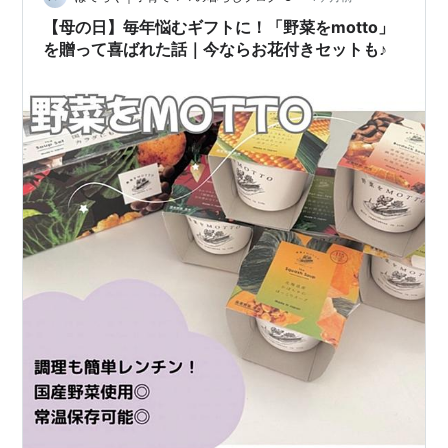
わる：ノンカフェイン…
【母の日】毎年悩むギフトに！「野菜をmotto」
を贈って喜ばれた話｜今ならお花付きセットも♪