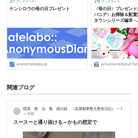
31
26
ブックマーク
ブックマーク
ケンシロウの母の日プレゼント
〈母の日〉プレゼント
バニア〉お掃除＆配置
タウンシリーズ編🐰 -
sylvaniantedukur
anond.hatelabo.jp
sylvaniantedukuri.h
関連ブログ
•
隠居 慈 治 庵 残日録 （花屋創業塾元塾長日記）
3
ヶ月前
スースーと通り抜ける～かもの想定で