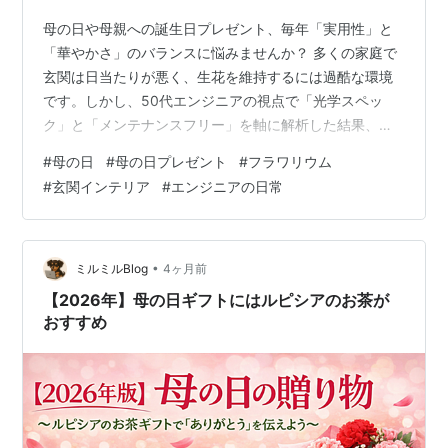
母の日や母親への誕生日プレゼント、毎年「実用性」と
「華やかさ」のバランスに悩みませんか？ 多くの家庭で
玄関は日当たりが悪く、生花を維持するには過酷な環境
です。しかし、50代エンジニアの視点で「光学スペッ
ク」と「メンテナンスフリー」を軸に解析した結果、一
つの最適解に辿り着きました。それが、フラワリウム
#
母の日
#
母の日プレゼント
#
フラワリウム
（FLOWERiUM®）です。 今回は、暗い玄関を「お帰り」
#
玄関インテリア
#
エンジニアの日常
の自動演出空間に変える、ロジカルなギフト術を解説し
ます。
•
ミルミルBlog
4ヶ月前
【2026年】母の日ギフトにはルピシアのお茶が
おすすめ