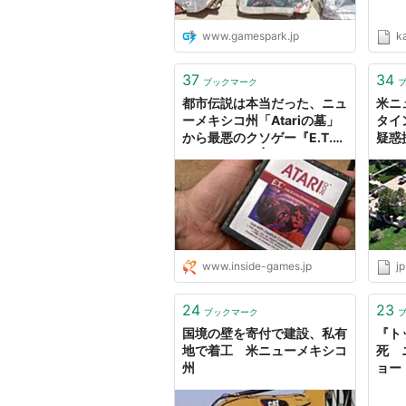
www.gamespark.jp
k
37
34
ブックマーク
都市伝説は本当だった、ニュ
米ニ
ーメキシコ州「Atariの墓」
タイ
から最悪のクソゲー『E.T.』
疑惑
が発掘される | インサイド
www.inside-games.jp
jp
24
23
ブックマーク
国境の壁を寄付で建設、私有
『ト
地で着工 米ニューメキシコ
死 
州
ョー（
ュー