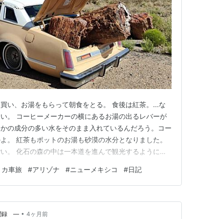
買い、お湯をもらって朝食をとる。 食後は紅茶。...な
い。 コーヒーメーカーの横にあるお湯の出るレバーが
とかの成分の多い水をそのまま入れているんだろう。コー
よ。 紅茶もポットのお湯も砂漠の水分となりました。
い。 化石の森の中は一本道を進んで観光するようにな
クの町から枝分かれする道二本(180と40)を結ぶと△
リカ車旅
#
アリゾナ
#
ニューメキシコ
#
日記
公園→40で次の町に進むことにした。 180に入るとすぐ
お店に立…
•
聞録 ―
4ヶ月前