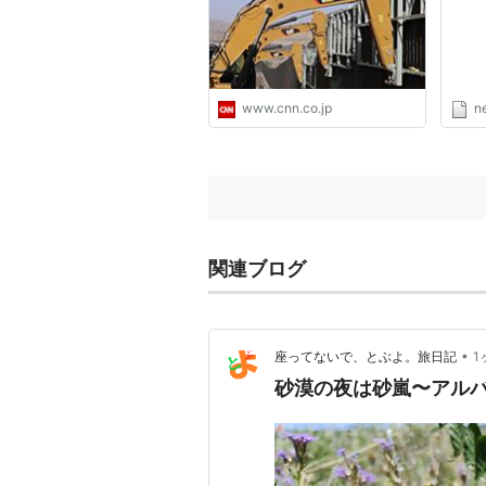
www.cnn.co.jp
n
関連ブログ
•
座ってないで、とぶよ。旅日記
1
砂漠の夜は砂嵐〜アル