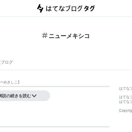
ニューメキシコ
連ブログ
ーめきしこ
】
はてな
シコ州、アメリカ）
解説の続きを読む
はてな
はてな
Copyrig