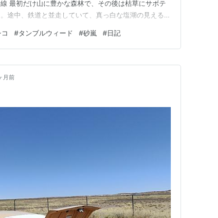
5号線 最初だけ山に豊かな森林で、その後は枯草にサボテ
た。途中、鉄道と並走していて、真っ白な塩湖の見える丘
いと思っていたら大量のタンブルウィードが柵に挟まって
シコ
#
タンブルウィード
#
砂嵐
#
日記
想像した。 ロズウェルは夕方7時半に到着したのに暑
 と、思…
ヶ月前