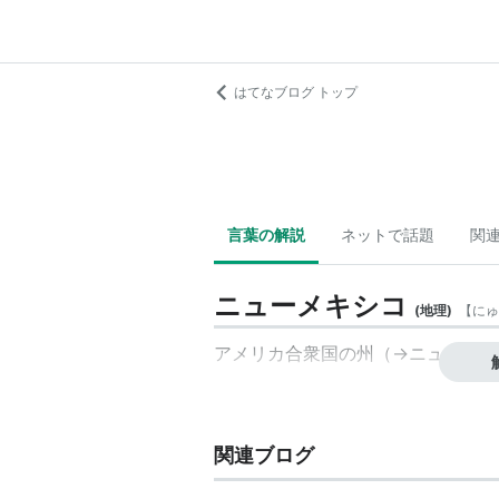
はてなブログ トップ
言葉の解説
ネットで話題
関
ニューメキシコ
(
地理
)
【
にゅ
アメリカ合衆国の州（→ニューメキ
関連ブログ