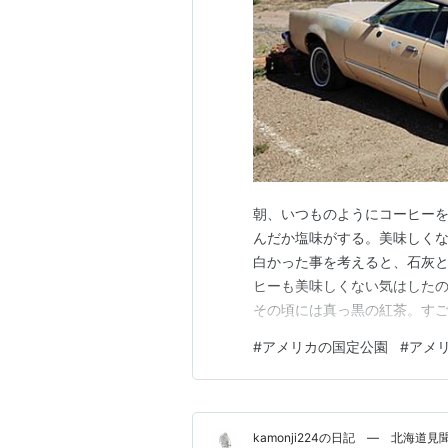
朝、いつものようにコーヒーを
んだか塩味がする。美味しくな
白かった事を考えると、石灰
ヒーも美味しくない気はしたの
その頃には真っ黒の紅茶。すご
っていた。その道とホールブルッ
#
アメリカの国定公園
#
アメ
の形になる。ので、180→国定
化石になった木が大量にあり、
kamonji224の日記 ― 北海道見