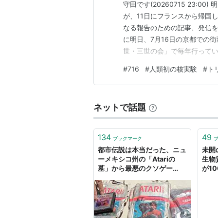
守田です(20260715 23:0
が、11日にフランスから帰国
なる報告のための記事、発信
に明日、7月16日の京都での
世・三世の会」で毎年行ってい
て。誰で参加できます！ぜひお越し
#
716
#
人類初の核実験
#
ト
1945年、人類初の核実験が行
年のこの日…
ネットで話題
134
49
ブックマーク
都市伝説は本当だった、ニュ
未開
ーメキシコ州の「Atariの
生物
墓」から最悪のクソゲー
が1
『E.T.』カートリッジが発掘
ニュ
される | Game*Spark - 国
内・海外ゲーム情報サイト