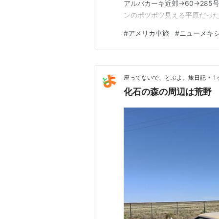
アルバカーキ近郊→60→28
ンのポツポツ見える平原だっ
で遅めのランチをし、風が強
#
アメリカ車旅
#
ニューメキ
いるエリアになり、秋の風景を
い。97F（70台が我々の適温）
•
座ってないで、とぶよ。旅日記
1
化石の森の周辺は荒野