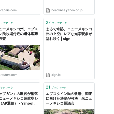
arapaia.com
headlines.yahoo.co.jp
27
ブックマーク
ブックマーク
ューメキシコ州、エプス
まるで奇跡、ニューメキシコ
ン氏牧場付近の遺体埋葬
州の上空にレアな光学現象が
捜査
乱れ咲く | sign
.reuters.com
sign.jp
21
ブックマーク
ブックマーク
ップガン』の教官が墜落
エプスタイン氏の牧場、調査
ニューメキシコ州航空シ
に向けた法案が可決 米ニュ
AP通信） - Yahoo!ニ
ーメキシコ州議会
ス