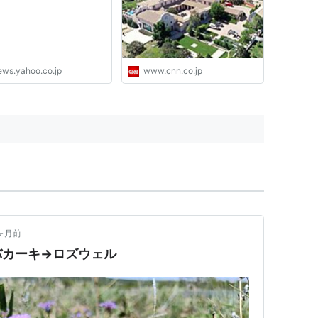
ews.yahoo.co.jp
www.cnn.co.jp
ヶ月前
バカーキ→ロズウェル