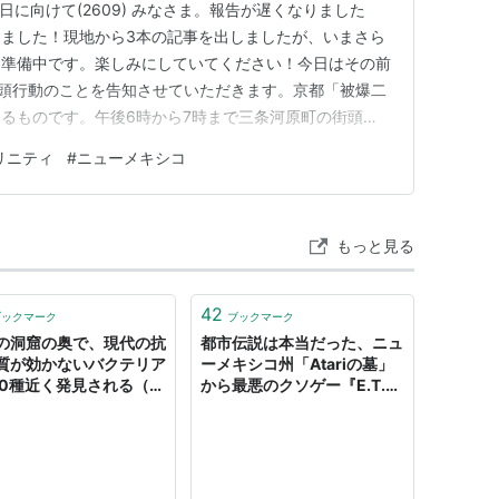
0) 明日に向けて(2609) みなさま。報告が遅くなりました
しました！現地から3本の記事を出しましたが、いまさら
を準備中です。楽しみにしていてください！今日はその前
街頭行動のことを告知させていただきます。京都「被爆二
るものです。午後6時から7時まで三条河原町の街頭に
ください。FacebookでのLive配信も行います。 ●
リニティ
#
ニューメキシコ
われ初めての核爆弾によるヒバクシャが生まれた 1945
もっと見る
42
ブックマーク
ブックマーク
の洞窟の奥で、現代の抗
都市伝説は本当だった、ニュ
質が効かないバクテリア
ーメキシコ州「Atariの墓」
00種近く発見される（米
から最悪のクソゲー『E.T.』
ーメキシコ）
が発掘される （インサイ
ド） - Yahoo!ニュース