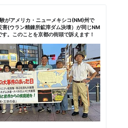
実験がアメリカ・ニューメキシコ(NM)州で
核災害(ウラン精錬所鉱滓ダム決壊）が同じNM
た日です。このことを京都の街頭で訴えます！