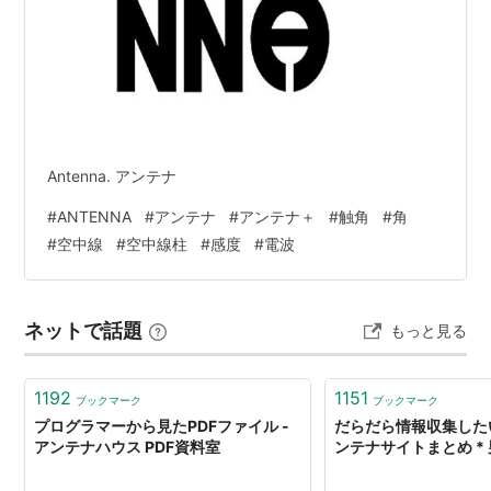
松本勇平
関連項目
びんびんGirls
超!A&Gミュージック+TV
Antenna. アンテナ
#
ANTENNA
#
アンテナ
#
アンテナ＋
#
触角
#
角
#
空中線
#
空中線柱
#
感度
#
電波
ネットで話題
もっと見る
1192
1151
ブックマーク
ブックマーク
プログラマーから見たPDFファイル -
だらだら情報収集した
アンテナハウス PDF資料室
ンテナサイトまとめ *