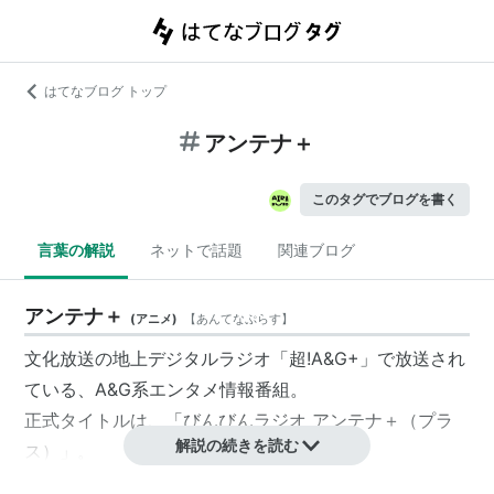
はてなブログ トップ
アンテナ＋
このタグでブログを書く
言葉の解説
ネットで話題
関連ブログ
アンテナ＋
(
アニメ
)
【
あんてなぷらす
】
文化放送の地上デジタルラジオ「超!A&G+」で放送され
ている、A&G系エンタメ情報番組。
正式タイトルは、「びんびんラジオ アンテナ＋（プラ
解説の続きを読む
ス）」。
新人声優の藤田由美子・赤崎千夏の二人がA&G業界の最