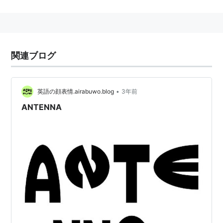
新情報をリスナーに分かりやすく伝える他、
パーソナリティーの二人が結成したユニット「
びんびん
Girls
」の関連情報も伝えていく。
関連ブログ
放送時間
毎週木曜日24:30〜25:00（毎週金曜日00:30〜
•
英語の顔表情.airabuwo.blog
3年前
01:00）
ANTENNA
毎週金曜日12:30〜13:00、毎週日曜日20:30〜
21:00（リピート放送）
パーソナリティー
藤田由美子
赤崎千夏
構成作家