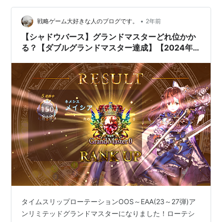
ができるということで、やらない手はないと考え、実行
•
に移してみました。 やはり、便利でした。しかも、紙よ
戦略ゲーム大好きな人のブログです。
2年前
り読書が進むというのも実感したことでした。 しかし、
【シャドウバース】グランドマスターどれ位かか
目は疲れるのだろうなーとは感じたことではあ…
る？【ダブルグランドマスター達成】【2024年8
月var】
タイムスリップローテーションOOS～EAA(23～27弾)ア
ンリミテッドグランドマスターになりました！ローテシ