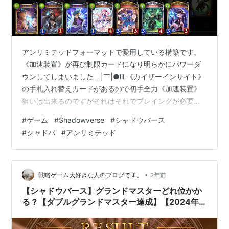
アンリミテッドフォーマットで愛用している構築です。
《加速装置》が再び制限カードになり明らかにパワーダ
ウンしてしまいました＿|￣|●lll 《カイザーインサイト》
の手札入れ替えカードがあるので初手全力《加速装置》
狙いは出来るのですがそれはそれでプレイングが必要で
すし難しく感じたので自分は《機械の加速兵》型を推し
#
ゲーム
#
Shadowverse
#
シャドウバース
ています。
#
シャドバ
#
アンリミテッド
•
戦略ゲーム大好きな人のブログです。
2年前
【シャドウバース】グランドマスターどれ位かか
る？【ダブルグランドマスター達成】【2024年7
月var】