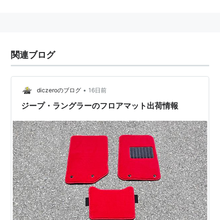
アンリミテッド
(
一般
)
【
あんりみてっど
】
unlimited
制限を解除された、無制限の、無条件の、無限の、など
関連ブログ
を意味する英単語。
•
diczeroのブログ
16日前
ジープ・ラングラーのフロアマット出荷情報