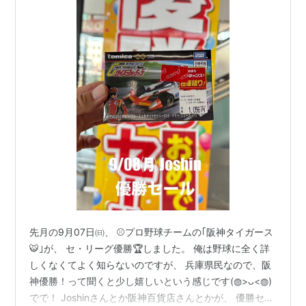
先月の9月07日㈰、 ⚾️プロ野球チームの｢阪神タイガース
🐯｣が、 セ・リーグ優勝🏆しました。 俺は野球に全く詳
しくなくてよく知らないのですが、 兵庫県民なので、阪
神優勝！って聞くと少し嬉しいという感じです(◍>ᴗ<◍)
でで！ Joshinさんとか阪神百貨店さんとかが、 優勝セー