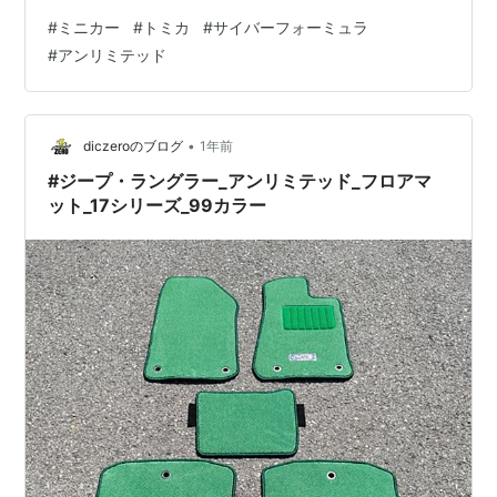
ルをやると言うので…🏃‍♂️ 優勝の翌日9月08日㈪の仕事終
#
ミニカー
#
トミカ
#
サイバーフォーミュラ
わりに、 特に買う予定の物は無かったんですが、 ミニカ
#
アンリミテッド
ーが激安叩き売りとかになってへんかと期待してJoshin
へGO🏃‍♂️ 👆🏻🏆優勝セールやってますね👀 家電なんかは凄
い安いやつとかもあったようですが、 俺の大好きなおも
ちゃ売り場のセールは、ポイント15…
•
diczeroのブログ
1年前
#ジープ・ラングラー_アンリミテッド_フロアマ
ット_17シリーズ_99カラー