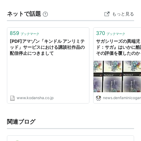
ネットで話題
もっと見る
859
370
ブックマーク
ブックマーク
[PDF]アマゾン「キンドル アンリミテ
サガシリーズの異端児
ッド」サービスにおける講談社作品の
ド：サガ』はいかに酷
配信停止につきまして
その評価を覆したのか
やり込みプレイヤーと
た17年の歴史を振り返
www.kodansha.co.jp
news.denfaminicogam
関連ブログ