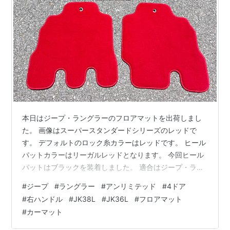
本日はジープ・ラングラーのフロアマットを出荷しまし
た。 画像はスーパースタンダードシリーズのレッドで
す。 デフォルトのロック糸カラーはレッドです。 ヒール
パットカラーはリーガルレッドとなります。 今回ヒール
パットはブラックを装着しました。 適合はジープ・ラン
グラーアンリミテッド ４ドア 年式2011/2～2019/1 型式
#
ジープ
#
ラングラー
#
アンリミテッド
#
4ドア
JK38L/JK36L 後期のマイナー後 右ハンドル用です。 前
#
右ハンドル
#
JK38L
#
JK36L
#
フロアマット
期 4ドア 右ハンドル 5枚組 2007/3～2011/2 前期 4ドア
#
カーマット
左ハンドル 4枚組 2007/3～2011/2 後期 4ドア 右ハンド
ル 5枚組 2011/2～2013/12 後期のマイナー後 4ドア …