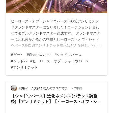
ヒーローズ・オブ・シャドウバース(HOS)アンリミテッ
ドグランドマスターになりました！ローテションと合わ
せてダブルグランドマスター達成です。 グランドマスタ
ーにどれ位かかるかの指標とヒーローズ・オブ・シャド
ウバース(HOS)アンリミテッド環境はどんな感じだった
のか個人の体験をもとに語りたいなと思います。
#
ゲーム
#
Shadowverse
#
シャドウバース
#
シャドバ
#
ヒーローズ・オブ・シャドウバース
#
アンリミテッド
•
戦略ゲーム大好きな人のブログです。
2年前
【シャドウバース】進化ネメシス(バランス調整
後)【アンリミテッド】【ヒーローズ・オブ・シャ
ドウバース】