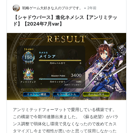
•
戦略ゲーム大好きな人のブログです。
2年前
【シャドウバース】進化ネメシス【アンリミテッ
ド】【2024年7月var】
アンリミテッドフォーマットで愛用している構築です。
この構築で今期16連勝出来ました。 《蘇る絶望》がバラ
ンス調整で弱体化し環境で見なくなったので改めてカス
タマイズし今まで相性が悪いかと思って採用しなかった