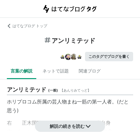
はてなブログ トップ
アンリミテッド
このタグでブログを書く
言葉の解説
ネットで話題
関連ブログ
アンリミテッド
(
一般
)
【
あんりみてっど
】
ホリプロコム所属の芸人物まね一筋の第一人者。(だと
思う)
右 正木国明 1979年1月10日大阪府出身
解説の続きを読む
左 みつしま陽壱 1978年9月25日兵庫県出身