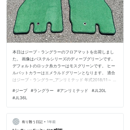
本日はジープ・ラングラーのフロアマットを出荷しまし
た。 画像はパステルシリーズのディープグリーンです。
デフォルトのロック糸カラーはモスグリーンです。 ヒー
ルパットカラーはエメラルドグリーンとなります。 適合
はジープ・ラングラー_アンリミテッド 年式2018/11～ 型
式JL♯ 4ドア 右ハンドル用です。 全グレード共通1型で
#
ジープ
#
ラングラー
#
アンリミテッド
#
JL20L
す。 2ドア用のマットは形状が異なります。 現在の東京
#
JL36L
都荒川区は曇りでございます。 昨日は知り合いから連絡
が入り22日の月曜日は有給をとり4連休だそうです。 外
資系の投資会社に勤めているので年収は億円を超えてい
ます。 伊豆の下田へ行くそうです。 季節外れの海水浴？
•
有り難う日記
1年前
海外は…