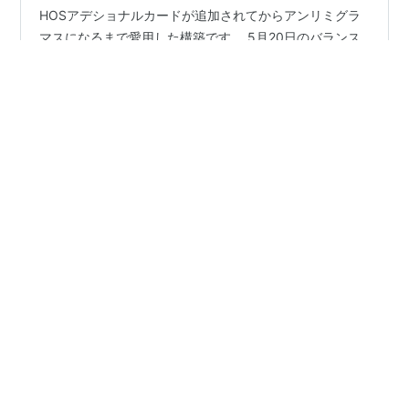
HOSアデショナルカードが追加されてからアンリミグラ
マスになるまで愛用した構築です。 5月20日のバランス
調整で《加速装置》が1枚制限から3枚採用出来るように
なり使い勝手が格段と上がりました。 ただHOSアデショ
ナルカードで《蘇る絶望》が登場しこれまでのアンリミ
テッド環境が激変したのでそれに対抗するべく色々と調
#
ゲーム
#
Shadowverse
#
シャドウバース
整をしました。
#
シャドバ
#
アンリミテッド