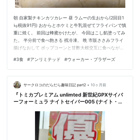
朝 自家製チキンカツカレー 昼 ラムーの生おから(2回目1
㎏税抜91円) おからとホケミと牛乳混ぜてフライパンで慎
重に焼く。 前回は蜂蜜かけたが、 今回はこし餡塗ってみ
た。 半分前で食べ飽きる 残冷凍。 晩 市販ささみフライ
揚げなおして ポップコーンと甘酢大根交互に食べながら
観た映画は アンリミテッド 映画『アンリミテッド』予告
#
3食
#
アンリミテッド
#
ウォーカー・ブラザーズ
編 www.youtube.com youtube概要欄から引用させてい
ただきます。 疾走することでしか、生き残れない——。
ニューヨークを駆け抜ける、スリル満点のパルクール・
•
アクション！ 🕵️ ストーリー ニューヨークで自転車メッ
サークロコのだらだら趣味日記 part2
10ヶ月前
センジャーとして働く青年カム（テイラー…
『トミカプレミアム unlimted 新世紀GPXサイバ
ーフォーミュラ ナイトセイバー005 (ナイト・シ
ューマッハ)』🏎️ 店頭購入！🛒