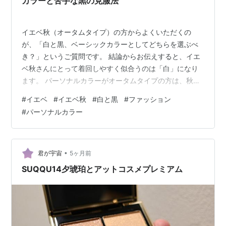
カラーと苦手な黒の克服法
イエベ秋（オータムタイプ）の方からよくいただくの
が、「白と黒、ベーシックカラーとしてどちらを選ぶべ
き？」というご質問です。 結論からお伝えすると、イエ
ベ秋さんにとって着回しやすく似合うのは「白」になり
ます。 パーソナルカラーがオータムタイプの方は、秋の
紅葉や豊かな大地のように、深みがあり落ち着いた、温
#
イエベ
#
イエベ秋
#
白と黒
#
ファッション
かみのある色が調和するのが特徴です。 そのため、白の
#
パーソナルカラー
中でも少し黄みとくすみを含んだ「オイスターホワイ
ト」や「生成り（きなり）」が大得意と言えます。 一方
で「黒」は、イエベ秋さんにとって少し強すぎたり、平
面的に見えたりしやすいカラーです。 しかし、素材選び
•
君が宇宙
5ヶ月前
や着こなしのコツさえ掴めば、黒も持ち前のリッ…
SUQQU14夕琥珀とアットコスメプレミアム