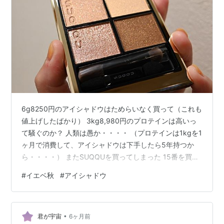
6g8250円のアイシャドウはためらいなく買って（これも
値上げしたばかり） 3kg8,980円のプロテインは高いっ
て騒ぐのか？ 人類は愚か・・・・ （プロテインは1kgを1
ヶ月で消費して、アイシャドウは下手したら5年持つか
ら・・・・） またSUQQUを買ってしまった 15番を買う
気満々でいたが、右下の締め色がグレイッシュなくすみ
#
イエベ秋
#
アイシャドウ
色で冷静になった 何人か書いている人がいたが、右下と
左上がブルベ、その反対がイエベになっているらしい。
うむ、まさに。ニュートラルなパレットなのだが。ブル
•
ベの人のスウォッチの方が色がよくみえた。 ブルベカラ
君が宇宙
6ヶ月前