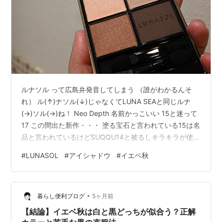
ルナソル って広島弁発音してしまう （誰がわかるんそ
れ） ル(↑)ナソル(↓)じゃなくてLUNA SEAと同じルナ
(→)ソル(→)ね！ Neo Depth 名前かっこいい 15と迷って
17 この間出た新作・・・ 塗る宝石と言われている15は名
品と言われているけどSUQQU14と被るしキラキラが使い
にくいのでは？と頭をよぎる・・・ kimigauchu.com 楽
#
LUNASOL
#
アイシャドウ
#
イエベ秋
天のルナソル公式にてポイント13倍、6000円以上購入で
UVのミニサイズがついてくるなんて買う以外ないじゃん
【ルナソル公式】ルナソル アイカラーレーションN (1個)
•
| LUNASOL | アイシャドウ メイクアップ 人気 プレゼ
暮らし便利ブログ
5ヶ月前
ン…
【結論】イエベ秋は白と黒どっちが似合う？正解