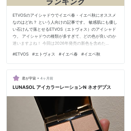
ETVOSのアイシャドウでイエベ春・イエベ秋にオススメ
なのはどれ？ という人向けの記事です。 敏感肌にも優し
い石けんで落とせるETVOS（エトヴォス）のアイシャド
ウ。 アイシャドウの種類が多すぎて、どの色が良いのか
迷いますよね！ 今回は2026年発売の新色を含めた
ETVOSのアイシャドウ全20種類※記事執筆時点のなかか
#
ETVOS
#
エトヴォス
#
イエベ春
#
イエベ秋
ら、イエベ春＆イエベ秋におすすめのアイシャドウTOP9
を紹介します！ ＞＞ETVOS公式ストア イエベ１
位:ETVOSミネラルマルチパウダー「リノベージュ」 イ
•
エベ２位:ETVOSミネラルクラッシィシャドー「アンバー
君が宇宙
4ヶ月前
ハニー」 イエベ３位:ETVOSミネラルクラッシィシャド
LUNASOL アイカラーレーションN ネオデプス
ー「ステ…