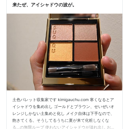
ーが合わなかった場合、2色も無駄になってしまう （カ
来たぜ、アイシャドウの波が。
ウンター？怖す…
土色パレット収集家です kimigauchu.com 寒くなるとア
イシャドウを集め出し ゴールドとブラウン、せいぜいオ
レンジしかない土集めと化し メイク自体は下手なので、
飽きてくる。そうしてるうちに夏が来て化粧しなくな
る…の無限ループ 使わないアイシャドウが溢れ出し おそ