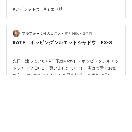
らくイエベ春の妹にあげる日々が何年も続き、妹は私か
#
アイシャドウ
#
イエベ秋
ら貰うことをアテにし、買わない生活をしているらしい
（知らぬ間に供給元に） SUQQU シグネチャーカラーア
イズ10彩葉集 はいSUQQU 憧れのSUQQU。でかくてび
•
っくりした。日本製で容量6.2g 付属のブラシは使ってな
アラフォー女性のコスメと本と雑記
2年前
いが、よいものらしい 少し前まで、もうちょい大人が使
KATE ポッピングシルエットシャドウ EX-3
うや…