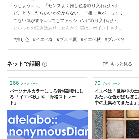
うしよう……」 「センスよく推し色を取り入れたいけ
ど、どうしたらいいか分からない」 「推し色がしっくり
こない気がする……でもファッションに取り入れたい」
といったお悩みはありませんか？ 実は、ポイントさえお
さえれば、誰でも・どの推し色でも身につけることがで
#
推し色
#
イエベ春
#
ブルベ夏
#
イエベ秋
#
ブルベ冬
きます。 推し色とパーソナルカラーの基本的な考え方 パ
ーソナルカラーで言う「似合う・似合わない」の定義 推
し色の取り入れ方のコツ 推し色とパーソナルカラー（似
ネットで話題
もっと見る
合う色の傾向）が一致している場合 推し色とパーソナル
カラー（似合う色の傾向）が違う場合 似合う・似合わな
い問わずオススメの方法 ヘアアク…
266
70
ブックマーク
ブックマーク
パーソナルカラーにしろ骨格診断にし
イエベは「世界中の土
ろ 「イエベ秋」や「骨格ストレー
みたいな色がばちぼこ
ト」..
中の土集めてきたよ」
稿した標本、完全にイ
ドウパレット