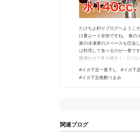
たけちよ釣りブログへようこそ
け夏ムード全快ですね。 春の
家の冷凍庫のスペースを圧迫し
は料理して食べるのが一番です
晩寝かせて炙り焼き！」について
理チャンネル＂というYouTu
#
イカ下足一夜干し
#
イカ下
シピ動画も記事と合わせて是非
#
イカ下足晩酌つまみ
やり方は「アオリイカの捌き方
関連ブログ