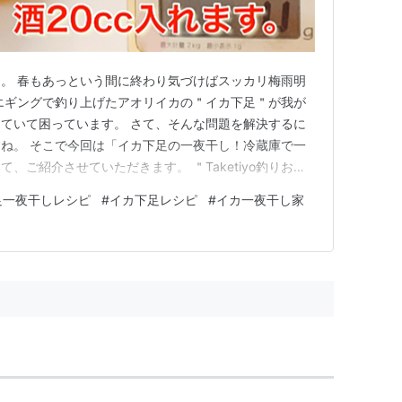
。 春もあっという間に終わり気づけばスッカリ梅雨明
エギングで釣り上げたアオリイカの＂イカ下足＂が我が
ていて困っています。 さて、そんな問題を解決するに
ね。 そこで今回は「イカ下足の一夜干し！冷蔵庫で一
、ご紹介させていただきます。 ＂Taketiyo釣りお料
beチャンネルをこの度開設いたしましたので、そちらのレ
足一夜干しレシピ
#
イカ下足レシピ
#
イカ一夜干し家
参考になさってみてくださいね。 イカ下足の下処理の
」の動画内で…