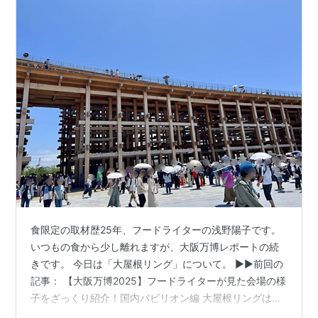
食限定の取材歴25年、フードライターの浅野陽子です。
いつもの食から少し離れますが、大阪万博レポートの続
きです。 今日は「大屋根リング」について。 ▶︎▶︎前回の
記事： 【大阪万博2025】フードライターが見た会場の様
子をざっくり紹介！国内パビリオン編 大屋根リングはや
っぱり万博会場で見た方がいい パビリオンについては前