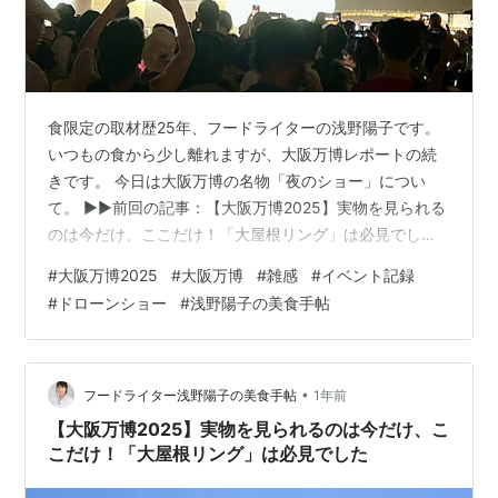
食限定の取材歴25年、フードライターの浅野陽子です。
いつもの食から少し離れますが、大阪万博レポートの続
きです。 今日は大阪万博の名物「夜のショー」につい
て。 ▶︎▶︎前回の記事：【大阪万博2025】実物を見られる
のは今だけ、ここだけ！「大屋根リング」は必見でした
大阪万博は夜までいるべきか？ 大阪万博の人気イベント
#
大阪万博2025
#
大阪万博
#
雑感
#
イベント記録
の一つに「夜のドローンショー」があります。でもこの
#
ドローンショー
#
浅野陽子の美食手帖
ショーが終わるまで、夜までいると21時30分くらいまで
は会場を離れられない。 入場は朝一の9時や、早めに入
るのをみんな推奨している（パビリオンの当日予約が取
りやすいから）。 すると入場時間の1時間半前くらいに会
•
フードライター浅野陽子の美食手帖
1年前
場着になる（入場まで相…
【大阪万博2025】実物を見られるのは今だけ、こ
こだけ！「大屋根リング」は必見でした