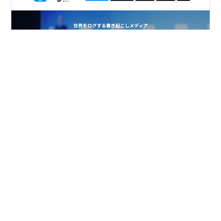
2023年2月9日に開催された「マーケティング・テクノロ
ジーフェア2023」での、守山菜穂子の講演全文が世界を
ログする書き起こしメディア「ログミー」に掲載されま
した。
#
ログミー
#
イベント記録
#
ブランディング
#
MFT2023
#
MFT東京2023
#
マーケティングテクノロジーフェア2023
•
今日も知らない街を歩く
5年前