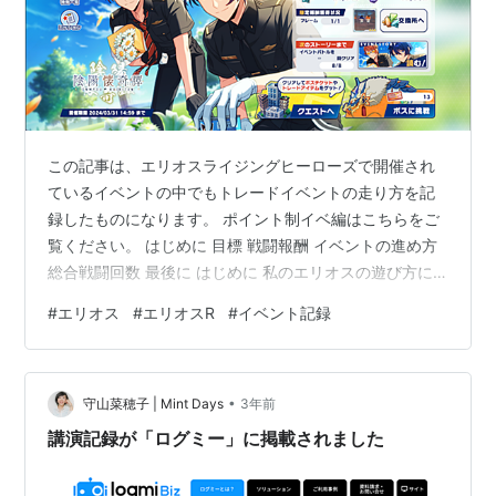
この記事は、エリオスライジングヒーローズで開催され
ているイベントの中でもトレードイベントの走り方を記
録したものになります。 ポイント制イベ編はこちらをご
覧ください。 はじめに 目標 戦闘報酬 イベントの進め方
総合戦闘回数 最後に はじめに 私のエリオスの遊び方に
ついて記載しておきます。 以降、戦闘は下記の条件の元
#
エリオス
#
エリオスR
#
イベント記録
行っていますので、戦闘のやり方やカードの種類によっ
て多少差が出ます。 戦闘は全てオート機能使用 カードは
全ておすすめ構成から特攻優先、バランス型で構成 今回
•
は上記以外にループ機能を一度使用しております。イベ
守山菜穂子 | Mint Days
3年前
ント期間中継続しての使用はしておりません。 また、特
講演記録が「ログミー」に掲載されました
攻の使用はフレーム1枚のみ…