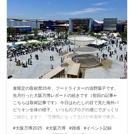
食限定の取材歴25年、フードライターの浅野陽子です。
先月行った大阪万博レポートの続きです（前回の記事←
こちらは取材記事です） 今日はわたしの目で見た海外パ
ビリオン全体の様子。 いつものブログの感じでざっくり
ご紹介します！ 「万博気になってるけど中高年で体力な
いし、行く元気はないなー。でもどうなのかなー」とい
#
大阪万博2025
#
大阪万博
#
雑感
#
イベント記録
う方におすすめです。 とにかく広い、暑い！どこに行く