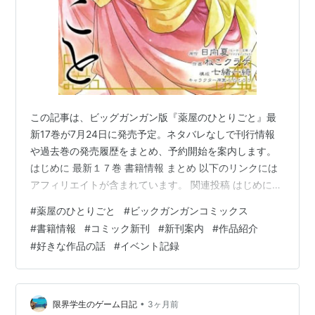
この記事は、ビッグガンガン版『薬屋のひとりごと』最
新17巻が7月24日に発売予定。ネタバレなしで刊行情報
や過去巻の発売履歴をまとめ、予約開始を案内します。
はじめに 最新１７巻 書籍情報 まとめ 以下のリンクには
アフィリエイトが含まれています。 関連投稿 はじめに
「薬屋のひとりごと」のコミカライズは、２種類ある。
#
薬屋のひとりごと
#
ビックガンガンコミックス
サンデーGXコミックス ２１巻まで発売 ビッグガンガン
#
書籍情報
#
コミック新刊
#
新刊案内
#
作品紹介
コミックス １６巻まで発売 （２０２６年５月１６日現
#
好きな作品の話
#
イベント記録
在） 筆者が購入しているのは、ガンガン版である。 その
ガンガン版の新作が発刊する。 最新１７巻 最新１７巻の
発売予定日は７月２４日 ストーリーの進捗を話すことが
ネタバレにつなが…
•
限界学生のゲーム日記
3ヶ月前