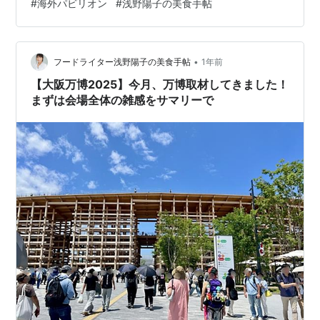
#
海外パビリオン
#
浅野陽子の美食手帖
のも遠くて歩く！ フランス館の前、長く伸びる行列。 最
初の写真と、この2枚目の写真からもわかりますでしょ？
とにかく会場全体が広い、というか広すぎる！（ディズ
ニーランド3個分）。 そして太陽の照り返しが強いので
•
フードライター浅野陽子の美食手帖
1年前
す。 「雨の万博は地獄」と聞…
【大阪万博2025】今月、万博取材してきました！
まずは会場全体の雑感をサマリーで