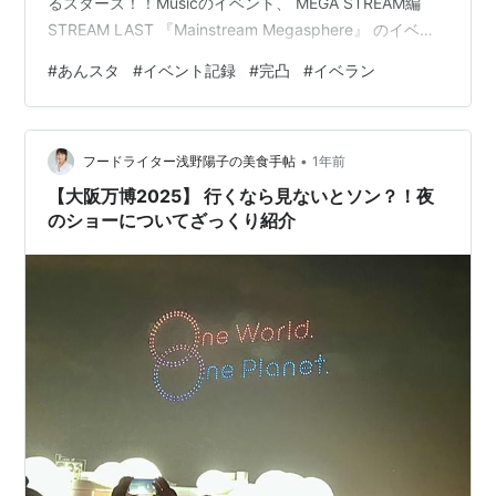
るスターズ！！Musicのイベント、 MEGA STREAM編
STREAM LAST 『Mainstream Megasphere』 のイベン
トを星5完凸まで走った記録となっています。 完全に自
#
あんスタ
#
イベント記録
#
完凸
#
イベラン
分用の備忘録としてふわっと記録するもの、かつ目標設
定がガバガバなため曖昧な部分も多いですが、今後イベ
ントを走る方にとって少しでも参考になればと思ってお
•
ります☺️ 結論から言うと、 消費ダイヤ合計:約3,500個
フードライター浅野陽子の美食手帖
1年前
ツアーリスト周回数:約8…
【大阪万博2025】 行くなら見ないとソン？！夜
のショーについてざっくり紹介