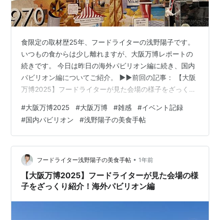
食限定の取材歴25年、フードライターの浅野陽子です。
いつもの食からは少し離れますが、大阪万博レポートの
続きです。 今日は昨日の海外パビリオン編に続き、国内
パビリオン編についてご紹介。 ▶︎▶︎前回の記事： 【大阪
万博2025】フードライターが見た会場の様子をざっくり
紹介！海外パビリオン編 とにかく予約が取れない国内パ
#
大阪万博2025
#
大阪万博
#
雑感
#
イベント記録
ビリオン 一番人気の大阪ヘルケアパビリオン。 海外パビ
#
国内パビリオン
#
浅野陽子の美食手帖
リオンが「お国自慢」的な展示に対し、「いのち」とい
う共通テーマで企業や個人プロデュースのいろんな展示
をする国内パビリオン。 「大阪ヘルスケアパビリオン」
は一番人気で、イチオシしているYouTuberが結構いて。
•
フードライター浅野陽子の美食手帖
1年前
わたしはここに行…
【大阪万博2025】フードライターが見た会場の様
子をざっくり紹介！海外パビリオン編