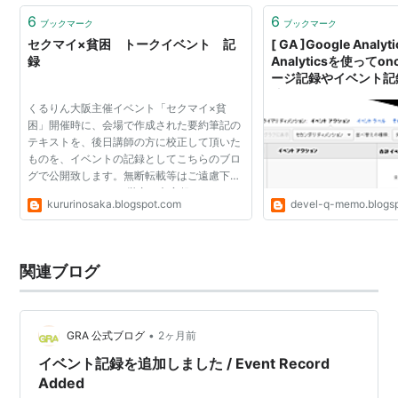
6
6
ブックマーク
ブックマーク
セクマイ×貧困 トークイベント 記
[ GA ]Google Analyti
録
Analyticsを使ってo
ージ記録やイベント記
法
くるりん大阪主催イベント「セクマイ×貧
困」開催時に、会場で作成された要約筆記の
テキストを、後日講師の方に校正して頂いた
ものを、イベントの記録としてこちらのブロ
グで公開致します。無断転載等はご遠慮下さ
い。 このテキストは厳密な文字起こしではあ
kururinosaka.blogspot.com
devel-q-memo.blogs
りませんし、プライバシーの問題であえて削
除している箇所もあ...
関連ブログ
•
GRA 公式ブログ
2ヶ月前
イベント記録を追加しました / Event Record
Added