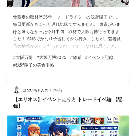
食限定の取材歴25年、フードライターの浅野陽子です。
毎日更新がちょっと遅れ気味ですみません。 東京がいま
ほど暑くなかった今月中旬、取材で大阪万博行ってきま
した！ SNSでかなり予習してから行きましたが、若者発
信の情報がメインだったので、わたしなりに思うことが
多くて。 また別記事で「体力がない大人向け万博ハッ
#
大阪万博
#
大阪万博2025
#
雑感
#
イベント記録
ク」をまとめますが取り急ぎ！ 今日は全体サマリーをご
#
浅野陽子の美食手帖
紹介します。 6月の平日でしたが、かなりの人＆大阪め
ちゃ暑い！ わたしが万博に行ったのは、6月中旬の火曜
と水曜の2日間。 1日めは朝4時台に東京の自宅を出て、9
時過ぎに予約しておいた弁天町のホテルに到着。ホテル
•
はないちもんめ
2年前
に荷物を預けて（万博会場は大…
【エリオス】イベント走り方 トレードイベ編 【記
録】