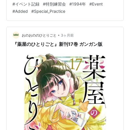
December 1994, but for some reason, it was omitted
#
イベント記録
#
特別練習会
#
1994年
#
Event
from the records when we built the website.【 1991年
#
Added
#
Special_Practice
12月4日開催 特別練習会 ・ イベント記録…
•
おのおののひとりごと
3ヶ月前
『薬屋のひとりごと』新刊17巻 ガンガン版