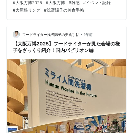
#
大阪万博2025
#
大阪万博
#
雑感
#
イベント記録
回と前々回の記事で書いたので、お読みいただければ。
#
大屋根リング
#
浅野陽子の美食手帖
外国を見たこともない若者ならいざ知らず。 気軽に海外
に行ってきた中高年は、万博行ってパビリオン頑張って
並ばなくてもなあ……と思いがちですが、大屋根リングだ
けは現物を見た方がいい。 よくこんなすごいものを作っ
•
フードライター浅野陽子の美食手帖
1年前
たなあ、と感動。 す…
【大阪万博2025】フードライターが見た会場の様
子をざっくり紹介！国内パビリオン編