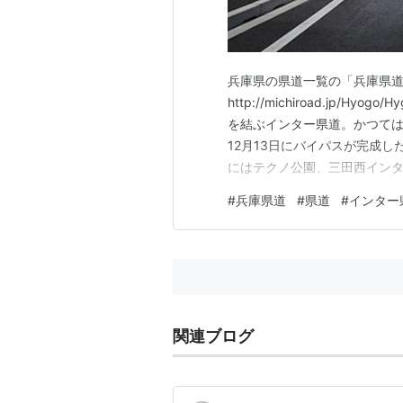
兵庫県の県道一覧の「兵庫県道
http://michiroad.jp/H
を結ぶインター県道。かつてはJ
12月13日にバイパスが完成し
にはテクノ公園、三田西インタ
リンスタンドはぞれぞれ1軒同
#
兵庫県道
#
県道
#
インター
関連ブログ