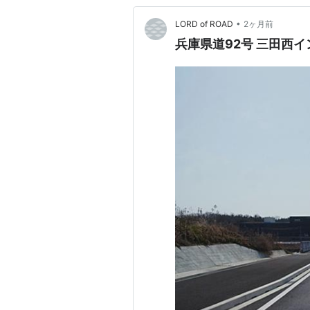
•
LORD of ROAD
2ヶ月前
兵庫県道92号 三田西