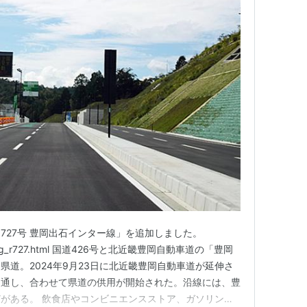
727号 豊岡出石インター線」を追加しました。
yogo/Hyg_r727.html 国道426号と北近畿豊岡自動車道の「豊岡
県道。2024年9月23日に北近畿豊岡自動車道が延伸さ
開通し、合わせて県道の供用が開始された。沿線には、豊
がある。 飲食店やコンビニエンスストア、ガソリンス