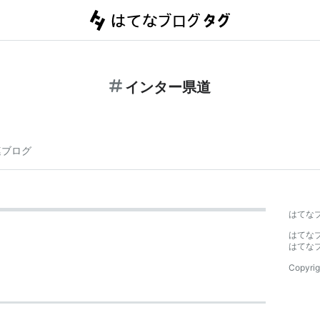
インター県道
連ブログ
はてな
はてな
はてな
Copyrig