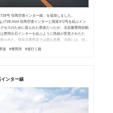
728号 但馬空港インター線」を追加しました。
yogo/Hyg_r728.html 但馬空港インターと国道312号を結ぶイン
アクセスのために造られた県道だったが、北近畿豊岡自動
」は豊岡出石インターを結ぶように路線が変更されたた
が振られた、現在兵庫県道では最も若番。沿線には、但馬
は途中のパチンコ店内に1軒ある、コンビニエンススト
県道
#
豊岡市
#
道行く路
である。
石インター線