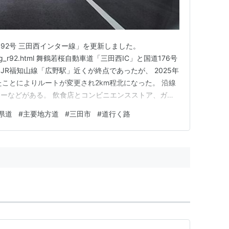
92号 三田西インター線」を更新しました。
yogo/Hyg_r92.html 舞鶴若桜自動車道「三田西IC」と国道176号
R福知山線「広野駅」近くが終点であったが、 2025年
たことによりルートが変更され2km程北になった。 沿線
ーなどがある。 飲食店とコンビニエンスストア、ガソ
じところに固まってある。
県道
#
主要地方道
#
三田市
#
道行く路