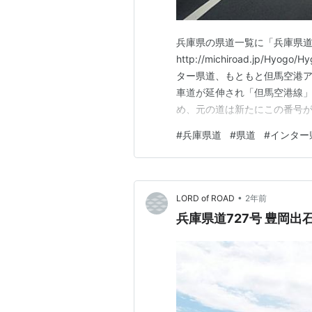
兵庫県の県道一覧に「兵庫県道
http://michiroad.jp/H
ター県道、もともと但馬空港
車道が延伸され「但馬空港線
め、元の道は新たにこの番号
空港IC、などがある。飲食店
#
兵庫県道
#
県道
#
インター
ア、ガソリンスタンドは皆無
•
LORD of ROAD
2年前
兵庫県道727号 豊岡出