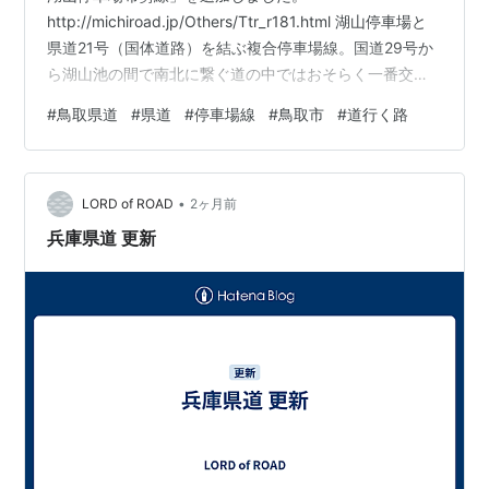
http://michiroad.jp/Others/Ttr_r181.html 湖山停車場と
県道21号（国体道路）を結ぶ複合停車場線。国道29号か
ら湖山池の間で南北に繋ぐ道の中ではおそらく一番交通
量の多い住宅街の中を行く県道。 沿線には湖山駅、山王
#
鳥取県道
#
県道
#
停車場線
#
鳥取市
#
道行く路
宮日吉神社、布勢古墳、極楽寺、鳥取市弓道場などがあ
る。 飲食店は数軒、コンビニエンスストア2軒あるがガ
ソリンスタンドはない。
•
LORD of ROAD
2ヶ月前
兵庫県道 更新