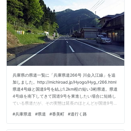
兵庫県の県道一覧に「兵庫県道266号 川会入江線」を追
加しました。http://michiroad.jp/Hyogo/Hyg_r266.html
県道4号線と国道9号を結ぶ1.2km程の短い3桁県道。県道
4号線を南下してきて国道9号を東進したい場合に短絡し
ている県道だが、その実態は延長のほとんどが国道9号の
旧道である。沿線には取り立てて何もなく、飲食店やコ
#
兵庫県道
#
県道
#
香美町
#
道行く路
ンビニエンスストア、ガソリンスタンドも皆無である。