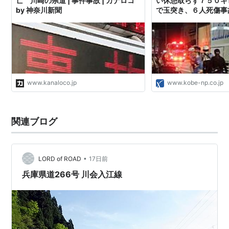
亡 川崎の県道 | 事件事故 | カナロコ
い休憩取らず７５０キ
by 神奈川新聞
で玉突き、６人死傷事
www.kanaloco.jp
www.kobe-np.co.jp
関連ブログ
•
LORD of ROAD
17日前
兵庫県道266号 川会入江線