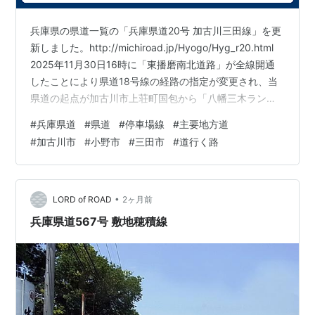
兵庫県の県道一覧の「兵庫県道20号 加古川三田線」を更
新しました。http://michiroad.jp/Hyogo/Hyg_r20.html
2025年11月30日16時に「東播磨南北道路」が全線開通
したことにより県道18号線の経路の指定が変更され、当
県道の起点が加古川市上荘町国包から「八幡三木ラン
プ」交差点に変更された。なお、国包から「宗佐」まで
#
兵庫県道
#
県道
#
停車場線
#
主要地方道
の区間は後述の県道207号線に編入された。 兵庫県の県
#
加古川市
#
小野市
#
三田市
#
道行く路
道一覧の「兵庫県道207号 厄神停車場線」を更新しまし
た。http://michiroad.jp/Hyogo/Hyg_r207.html 2025年
11月30日16時に「東播磨南北道路」が全線開…
•
LORD of ROAD
2ヶ月前
兵庫県道567号 敷地穂積線