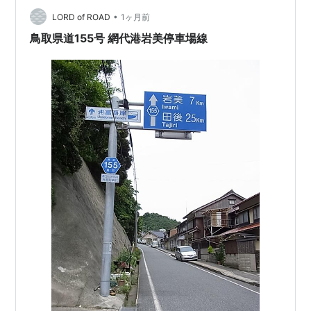
•
LORD of ROAD
1ヶ月前
鳥取県道155号 網代港岩美停車場線