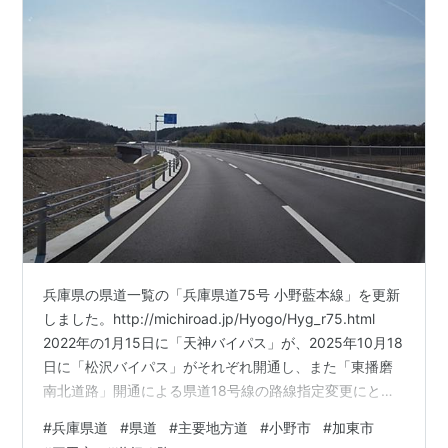
兵庫県の県道一覧の「兵庫県道75号 小野藍本線」を更新
しました。http://michiroad.jp/Hyogo/Hyg_r75.html
2022年の1月15日に「天神バイパス」が、2025年10月18
日に「松沢バイパス」がそれぞれ開通し、また「東播磨
南北道路」開通による県道18号線の路線指定変更にとも
ない県道23号線の経路が変更された関係で、県道23号線
#
兵庫県道
#
県道
#
主要地方道
#
小野市
#
加東市
だった「敷地町南」交差点から「浄谷町中」交差点まで