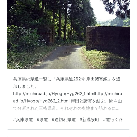
兵庫県の県道一覧に「兵庫県道262号 岸田諸寄線」を追
加しました。
http://michiroad.jp/Hyogo/Hyg262_1.htmlhttp://michiro
ad.jp/Hyogo/Hyg262_2.html 岸田と諸寄を結ぶ、間を山
で分断された三桁県道。それぞれの奥地まで訪れるには
千谷から、諸寄からのピストンとなる。 岸田～千谷の南
#
兵庫県道
#
県道
#
途切れ県道
#
新温泉町
#
道行く路
側は海上集落や上山高原などがあるところで、季節の観
光に力を入れているが、諸寄の北側は全く何もない。沿