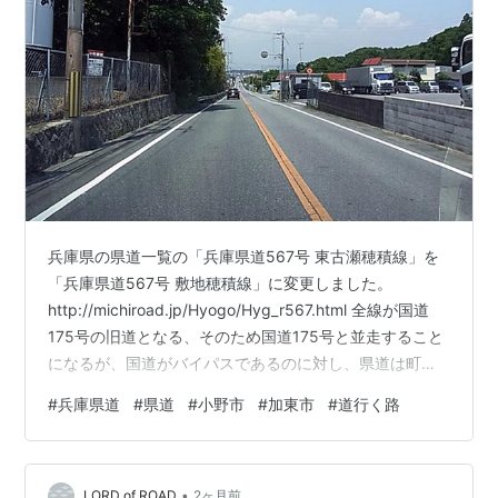
兵庫県の県道一覧の「兵庫県道567号 東古瀬穂積線」を
「兵庫県道567号 敷地穂積線」に変更しました。
http://michiroad.jp/Hyogo/Hyg_r567.html 全線が国道
175号の旧道となる、そのため国道175号と並走すること
になるが、国道がバイパスであるのに対し、県道は町を
結んで走っているため交通量も多い。 以前は「東古瀬穂
#
兵庫県道
#
県道
#
小野市
#
加東市
#
道行く路
積線」という名称だったが、2026年3月31日に県道18号
線の路線指定変更に伴い「敷地町南」交差点から「中古
瀬南」交差点までの間が編入された。 沿線には、平池、
•
佐保神社、観音寺などがある。 全線国道175号の旧道で
LORD of ROAD
2ヶ月前