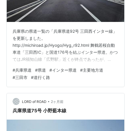
兵庫県の県道一覧の「兵庫県道92号 三田西インター線」
を更新しました。
http://michiroad.jp/Hyogo/Hyg_r92.html 舞鶴若桜自動
車道「三田西IC」と国道176号を結ぶインター県道。かつ
てはJR福知山線「広野駅」近くが終点であったが、
2025年12月13日にバイパスが完成したことによりルート
#
兵庫県道
#
県道
#
インター県道
#
主要地方道
が変更され2km程北になった。 沿線にはテクノ公園、三
#
三田市
#
道行く路
田西インターなどがある。 飲食店とコンビニエンススト
ア、ガソリンスタンドはぞれぞれ1軒同じところに固まっ
てある。
•
LORD of ROAD
2ヶ月前
兵庫県道75号 小野藍本線