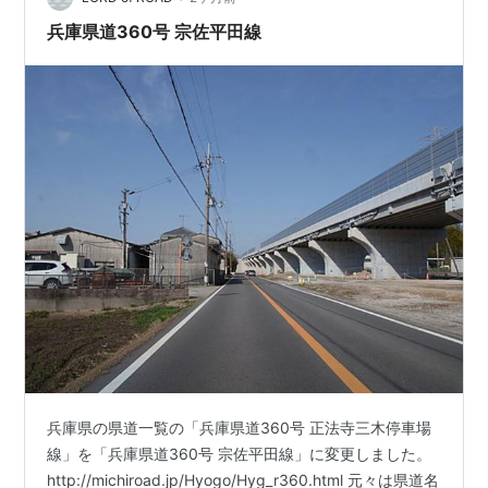
町中を走っているということもあり、飲…
兵庫県道360号 宗佐平田線
兵庫県の県道一覧の「兵庫県道360号 正法寺三木停車場
線」を「兵庫県道360号 宗佐平田線」に変更しました。
http://michiroad.jp/Hyogo/Hyg_r360.html 元々は県道名