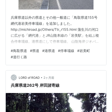
兵庫県道以外の県道とその他一般道に「鳥取県道155号
網代港岩美停車場線」を追加しました。
http://michiroad.jp/Others/Ttr_r155.html 蒲生川の河口
に広がる「網代港」とJR山陰本線の「岩美駅」を結ぶ複
合停車場線。港県道にして停車場線。 山陰海岸ジオパー
クであり山陰海岸国立公園の一部でもあるリアス海岸の
#
鳥取県道
#
県道
#
港県道
#
停車場線
#
岩美町
「浦富海岸」を走る県道だが、 特に海岸に沿ってくねく
#
道行く路
ね走っているわけでもなくあまり海沿いは楽しめない。
沿線には網代港、鴨ヶ磯、城原海岸、小栗浜、浦富浜、
それらを含めた浦富海岸、浦富IC、岩美町役場、岩美駅
などがある。 飲食店は起点付近に1軒あるもののほとんど
•
LORD of ROAD
2ヶ月前
は浦…
兵庫県道262号 岸田諸寄線