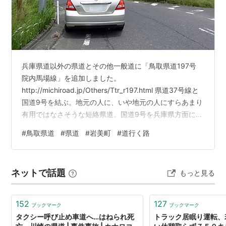
兵庫県道以外の県道とその他一般道に「鳥取県道197号
院内馬場線」を追加しました。
http://michiroad.jp/Others/Ttr_r197.html 県道37号線と
国道9号を結ぶ。地元の人に、いや地元の人にすらあまり
有用ではなさそうな短絡県道。国道9号を兵庫県方面に東
進したい時のみ有用だろう。 山越えする道で、山越え部
#
鳥取県道
#
県道
#
岩美町
#
道行く路
分は中央線のない道だが幅もそれほど狭くならず線形も
悪くなく交通量も少ないので走りやすくはある。沿線に
は荒金鉱山跡などがある。飲食店は少し道を外れるが途
ネットで話題
もっと見る
中に1軒ある、コンビニエンスストアやガソリンスタンド
はない。
152
127
ブックマーク
ブックマーク
タクシー呼び止め車道へ…はねられ死
トラック居眠り運転、