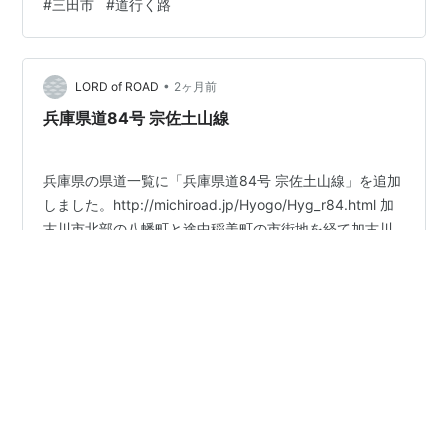
#
三田市
#
道行く路
の区間が当県道に編入されたため更新しました。 小野市
の中心地と国道176号を結ぶ主要地方道、全長29km程の
間で11本の県道と2本の国道と2本の高速道路と接続・交
差している。全線通しての需…
•
LORD of ROAD
2ヶ月前
兵庫県道84号 宗佐土山線