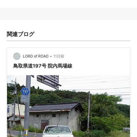
道道
、府が管理するものは
府道
。
関連ブログ
•
LORD of ROAD
11日前
鳥取県道197号 院内馬場線