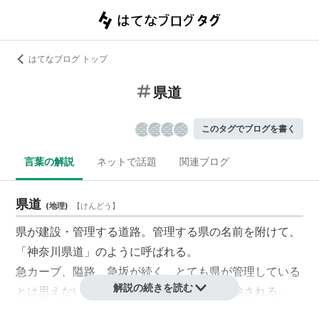
はてなブログ トップ
県道
このタグでブログを書く
言葉の解説
ネットで話題
関連ブログ
県道
(
地理
)
【
けんどう
】
県が建設・管理する道路。管理する県の名前を附けて、
「神奈川県道」のように呼ばれる。
急カーブ、隘路、急坂が続く、とても県が管理している
解説の続きを読む
とは思えないような県道は、「険道」と揶揄される。
東京都が管理するものは
都道
、北海道が管理するものは