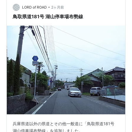
線には、上山高原ふるさと館やおもしろ昆虫化石館など
•
がある。途切れ県道のため通しの走破はできないが、ピ
LORD of ROAD
2ヶ月前
ストン区間に飲食店やコンビニエンスストア、ガソリ
鳥取県道181号 湖山停車場布勢線
ン…
兵庫県道以外の県道とその他一般道に「鳥取県道181号
湖山停車場布勢線」を追加しました。