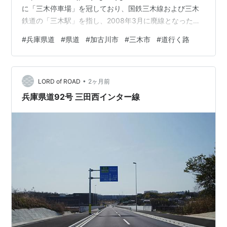
に「三木停車場」を冠しており、国鉄三木線および三木
鉄道の「三木駅」を指し、2008年3月に廃線となった後
も三木鉄道記念公園と終点としていたが、 2025年11月
#
兵庫県道
#
県道
#
加古川市
#
三木市
#
道行く路
30日の「東播磨南北道路」開通に関する県道18号線の路
線変更等により周辺の県道路線が目まぐるしく変わり、
県道84号線の「宗佐」交差点から「宗佐北」の区間と、
•
県道18号線の「宗佐北」交差点から「正法寺」交差点の
LORD of ROAD
2ヶ月前
区間が2026年の3月31日に当…
兵庫県道92号 三田西インター線