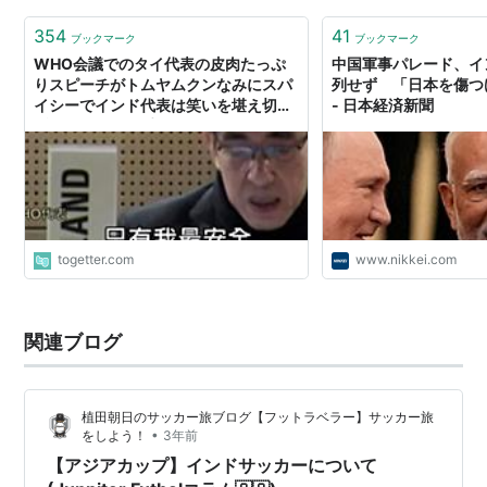
354
41
ブックマーク
ブックマーク
WHO会議でのタイ代表の皮肉たっぷ
中国軍事パレード、イ
りスピーチがトムヤムクンなみにスパ
列せず 「日本を傷つ
イシーでインド代表は笑いを堪え切れ
- 日本経済新聞
ず会場からは拍手
togetter.com
www.nikkei.com
関連ブログ
植田朝日のサッカー旅ブログ【フットラベラー】サッカー旅
•
をしよう！
3年前
【アジアカップ】インドサッカーについて