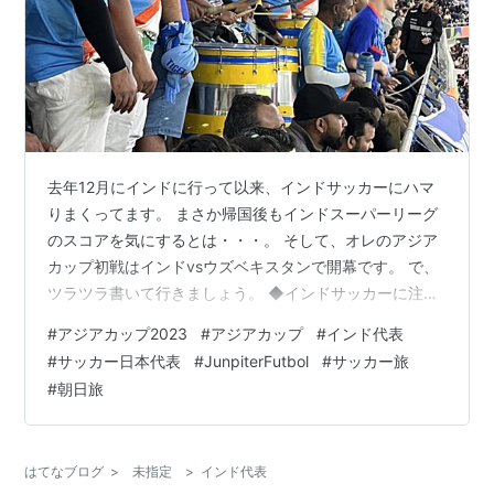
去年12月にインドに行って以来、インドサッカーにハマ
りまくってます。 まさか帰国後もインドスーパーリーグ
のスコアを気にするとは・・・。 そして、オレのアジア
カップ初戦はインドvsウズベキスタンで開幕です。 で、
ツラツラ書いて行きましょう。 ◆インドサッカーに注目
◆インド0-3ウズベキスタン ◆Junpieter Futbolでのコラ
#
アジアカップ2023
#
アジアカップ
#
インド代表
ム ◆まとめ 2024年1月18日(木) アジアカップ 🇮🇳イン
#
サッカー日本代表
#
JunpiterFutbol
#
サッカー旅
ドvsウズベキスタン🇺🇿 ◆インドサッカーに注目 去年12
#
朝日旅
月にインドに行ってなかったら、今日も来てないし、こ
のカードは選ばなかっただろう。苦笑 オーストラリアvs
シリアの方が面白そうだし、UAEvsパ…
はてなブログ
>
未指定
>
インド代表