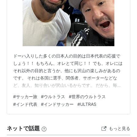
ドーハ入りした多くの日本人の目的は日本代表の応援で
しょう！！ もちろん、オレとて同じ！！ でも、オレには
それ以外の目的と言うか、他にも沢山の楽しみがあるの
です。 それは各国に選手、関係者、サポーターなどな
ど、友人、知り合いが沢山いるからです。 だから、毎日
やることが沢山。 嬉しい悲鳴です。 そんな中、サッカー
#
サッカー旅
#
ウルトラス
#
世界のウルトラス
好きで、興味も同じだと、動き方まで似てくるやつがい
#
インド代表
#
インドサッカー
#
ULTRAS
るのです！？苦笑 それがインドのウルトラス『Blue
Pilgrims』のボスのやつです。笑 4年ぶりに再会して、そ
の後、何度も会いました。 そして、飲みにも行きまし
ネットで話題
もっと見る
た。 今ではかわいい弟分です。笑 では、少し紹介しまし
ょうか！w ◆THE…