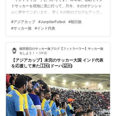
ドサッカーを現地に見に行って、只今、そのポテンシャ
ルに夢中でございます。 早くその時のブログもアップし
ないとね！w 一応、英語ですが翻訳サイトで頑張ってみ
#
アジアカップ
#
JunpiterFutbol
#
朝日旅
てください。🙇 てな感じで！w
#
サッカー旅
#
インド代表
========================================
==== 植田朝日 / Asahi UEDA SNSもフォローしてね！ -
Instagram- https://www.instagram.com/asahima…
植田朝日のサッカー旅ブログ【フットラベラー】サッカー旅
•
をしよう！
3年前
【アジアカップ】未完のサッカー大国 インド代表
を応援して来た🇮🇳(ドーハ🇶🇦)