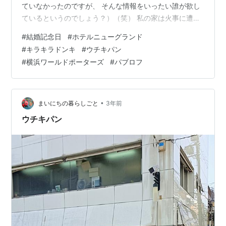
ていなかったのですが、 そんな情報をいったい誰が欲し
ているというのでしょう？）（笑） 私の家は火事に遭っ
たのですが、 夫が高校の卒業アルバムを持っているので
#
結婚記念日
#
ホテルニューグランド
今も引っぱり出して見ることができます。 ありがたいこ
#
キラキラドンキ
#
ウチキパン
とです。 長い前置きはさておき、 かねがね私には泊まっ
#
横浜ワールドポーターズ
#
パブロフ
てみたいホテルがありました。 横浜にある「ホテルニュ
ーグランド」さんです。 で、どの時期だったら比較的安
価で泊まれるのかを調べてみたら、 6月の最終週がヒッ
トしました。 かように…
•
まいにちの暮らしごと
3年前
ウチキパン