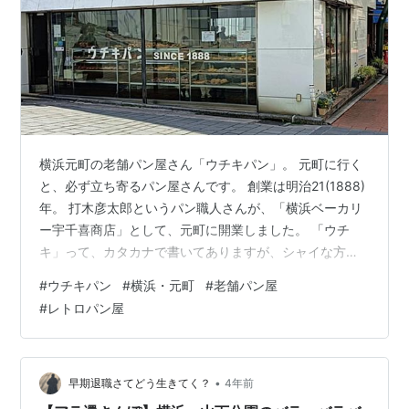
横浜元町の老舗パン屋さん「ウチキパン」。 元町に行く
と、必ず立ち寄るパン屋さんです。 創業は明治21(1888)
年。 打木彦太郎というパン職人さんが、「横浜ベーカリ
ー宇千喜商店」として、元町に開業しました。 「ウチ
キ」って、カタカナで書いてありますが、シャイな方の
「内気」じゃなくってw苗字が「打木」さんなんですね。
#
ウチキパン
#
横浜・元町
#
老舗パン屋
そんでもって最初は「打木」でもなく「宇千喜」だった
#
レトロパン屋
とはw。なんとなくおめでたい感じの当て字が、当時の雰
囲気を偲ばせます。 いつも買うのは、定番の山型食パン
「イングランド」。 創業以来作り続けられているイギリ
スパン。 ホップを使った発酵種で、長時間かけて作られ
•
早期退職さてどう生きてく？
4年前
ているそうです。 ふんわり…