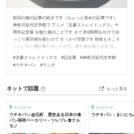
前回の娘の記事の続きです（ちょっと長めの記事です）
神奈川近代文学館で アニメ『文豪ストレイドッグス』十
周年記念展 を観た後のことです さて 約2時間もかけてゆ
っくり展示物を観たので すっかり空腹です 朝食もそこそ
こにバスに飛び乗りましたので.. 来た道を戻ります 少し
ぼやけてしまいましたが ベイブリッジが見えました 隣接
#
文豪ストレイドッグス
#
記念展
#
神奈川近代文学館
している港の見える丘公園の中を通りますいろいろな種
#
ウチキパン
#
ランチ
類の花々が美しく咲いていましたので写真を撮りました..
スマホ撮影なので撮っただけという感じですが (^-^; バラ
は2番花が咲いていました 大好きなベルガモット.. 地植え
ネットで話題
もっと見る
だとこんなに大株になるのですね.. これまた大株大輪の…
8
6
ブックマーク
ブックマーク
ウチキパン @元町 歴史ある日本の食
ウチキパン - まいに
パン発祥ベーカリー - ツレヅレ食ナル
モノ