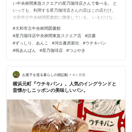
い中央林間東急スクエアの星乃珈琲店さんで食べる。 と
いっても、利用する星乃珈琲店さんの店はこの店だけ。
大和市立中央林間図書館に隣接している。 いるだけな
く、連携というか提携というかしているのかな。 図書館
#
大和市立中央林間図書館
の中にいるようで、喫茶店の中にいるようで、おまけに
#
星乃珈琲店中央林間東急スクエア店
#
読書
スタッフさんたちの接客も良く、居心地がとってもとっ
#
ずっしり、あんこ
#
河出書房新社
#
ウチキパン
ても好いのだ。 混雑している時はさっさと食べてさっさ
#
桜あんぱん
#
星乃珈琲店
#
つぶやき
と出るけど、そうでもない時はゆっくりしてしまう。 す
いません。 この間は「ずっしり、あんこ」という本が面
白そうだと思った。 でもさすがに自分…
•
お菓子を巡る暮らしの雑記帖
4ヶ月前
横浜元町『ウチキパン』。人気のイングランドと
昔懐かしニッポンの美味しいパン。