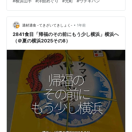
#
横浜山手
#
洋館めぐり
#
元町
#
ウチキパン
•
適材適食 -てきざいてきしょく-
1年前
2841食目「帰福のその前にもう少し横浜」横浜へ
（＠夏の横浜2025その8）