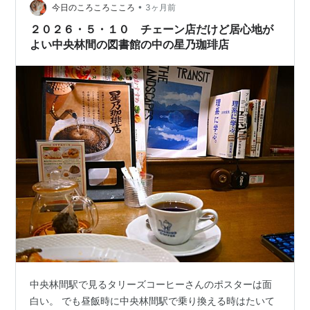
は使えなくてジタバタ。 Am…
•
今日のころころこころ
3ヶ月前
２０２６・５・１０ チェーン店だけど居心地が
よい中央林間の図書館の中の星乃珈琲店
中央林間駅で見るタリーズコーヒーさんのポスターは面
白い。 でも昼飯時に中央林間駅で乗り換える時はたいて