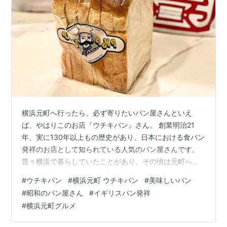
横浜元町へ行ったら、必ず寄りたいパン屋さんといえ
ば、やはりこのお店『ウチキパン』さん。 創業明治21
年、実に130年以上もの歴史があり、日本における食パン
発祥のお店として知られている人気のパン屋さんです。
昔々横浜で暮らしていたことがあり、その頃は元町へ行
くたびに寄っていましたが、最後に訪れたのは10年ほど
#
ウチキパン
#
横浜元町 ウチキパン
#
美味しいパン
前。 先月の半ば、元町へ行く用事ができたので久しぶり
#
昭和のパン屋さん
#
イギリスパン発祥
に足を運んでみました。このお店の看板商品はもちろん
#
横浜元町グルメ
「イングランド」というイギリスパンです。先日の訪問
では午前中割と早い時間だったため、まだイングランド