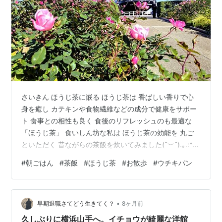
さいきん ほうじ茶に嵌る ほうじ茶は 香ばしい香りで心
身を癒し カテキンや食物繊維などの成分で健康をサポー
ト 食事との相性も良く 食後のリフレッシュのも最適な
「ほうじ茶」 食いしん坊な私は ほうじ茶の効能を 丸ご
といただく 昔ながらの茶飯を炊いてみました(˘︶˘).｡.:*♡
www.kurashiru.com ほうじ茶に含まれる カテキン類が持
#
朝ごはん
#
茶飯
#
ほうじ茶
#
お散歩
#
ウチキパン
つ抗酸化作用は 美容・美肌にも効果的で若々しい肌作り
エイジングケアに気を遣われている方にオススメ！ コー
ヒーよりも カフェインが少ないですが 就寝前や 飲み過
•
ぎには注意が必要です お茶を飲むよりも 茶飯の方がカフ
早期退職さてどう生きてく？
8ヶ月前
ェインが少なく カフェインを控えたい方…
久しぶりに横浜山手へ。イチョウが綺麗な洋館