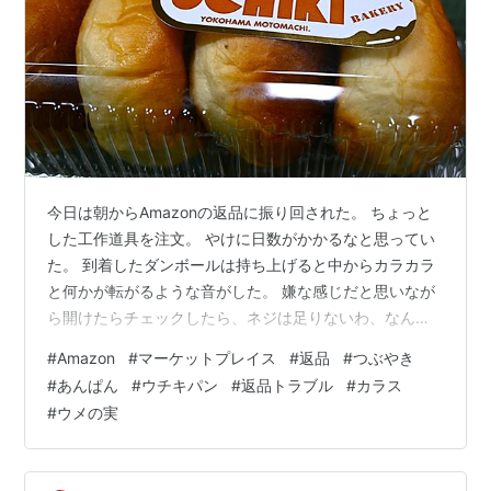
今日は朝からAmazonの返品に振り回された。 ちょっと
した工作道具を注文。 やけに日数がかかるなと思ってい
た。 到着したダンボールは持ち上げると中からカラカラ
と何かが転がるような音がした。 嫌な感じだと思いなが
ら開けたらチェックしたら、ネジは足りないわ、なんだ
わ、で、明らかな不良品。 今までAmazonで買い物をし
#
Amazon
#
マーケットプレイス
#
返品
#
つぶやき
て、こういうタイプの不良品には当たったことはなかっ
#
あんぱん
#
ウチキパン
#
返品トラブル
#
カラス
たから、返品方法を調べたら、その商品は３０日間返品
#
ウメの実
可でスマホで簡単にできるとのことだった。 返品依頼を
したらバーコードが来た。 これでコンビニから発送して
おけばいいのか。と、思ったのだけど、そのバーコード