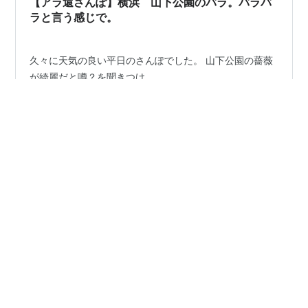
【アラ還さんぽ】横浜 山下公園のバラ。バラバ
ラと言う感じで。
久々に天気の良い平日のさんぽでした。 山下公園の薔薇
が綺麗だと噂？を聞きつけ....