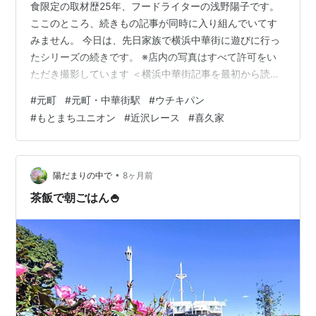
食限定の取材歴25年、フードライターの浅野陽子です。
ここのところ、続きもの記事が同時に入り組んでいてす
みません。 今日は、先日家族で横浜中華街に遊びに行っ
たシリーズの続きです。 ※店内の写真はすべて許可をい
ただき撮影しています ＜横浜中華街記事を最初から読む
なら＞ ★【横浜中華街】東京から 一瞬でアジア旅行気
#
元町
#
元町・中華街駅
#
ウチキパン
分！フードライターが久しぶりに街歩きしてきました
#
もとまちユニオン
#
近沢レース
#
喜久家
★【横浜中華街】 平成初期創業でドラマ・映画の舞台に
もなった「四五六菜館」（別館）でランチ 中華街に行く
前に、なつかしの元町を歩く 横浜中華街に行く前、夫と
娘は後でランチ場にゆっくり来てもらい、私はひと足先
•
陽だまりの中で
8ヶ月前
に行って、少し一人で歩きました。…
茶飯で朝ごはん🍚