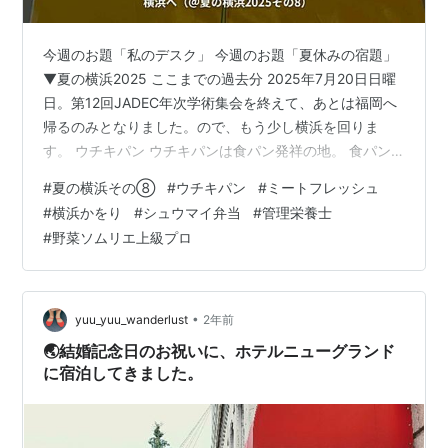
今週のお題「私のデスク」 今週のお題「夏休みの宿題」
▼夏の横浜2025 ここまでの過去分 2025年7月20日日曜
日。第12回JADEC年次学術集会を終えて、あとは福岡へ
帰るのみとなりました。ので、もう少し横浜を回りま
す。 ウチキパン ウチキパンは食パン発祥の地。 食パン
発祥の地といわれる横浜の元町で130年以上親しまれ続け
#
夏の横浜その⑧
#
ウチキパン
#
ミートフレッシュ
る伝説のベーカリー♪「ウチキパン」明治時代に文明開化
#
横浜かをり
#
シュウマイ弁当
#
管理栄養士
に沸く横浜で創業した「ウチキパン」。創業130年以上の
#
野菜ソムリエ上級プロ
伝統を受け継ぎ、日本人が初めて開いた食パンのお店と
もいわれています。今も変わることなくホップを使った
発酵種で生地を発酵させて焼く山型のイギリス食パン
は、モチモチとして…
•
yuu_yuu_wanderlust
2年前
🌏結婚記念日のお祝いに、ホテルニューグランド
に宿泊してきました。