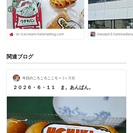
ot-icecream.hatenablog.com
masapn3.hatenadiar
関連ブログ
•
今日のころころこころ
2ヶ月前
２０２６・６・１１ ま。あんぱん。