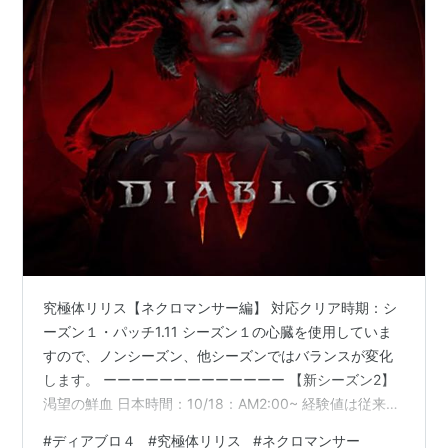
究極体リリス【ネクロマンサー編】 対応クリア時期：シ
ーズン１・パッチ1.11 シーズン１の心臓を使用していま
すので、ノンシーズン、他シーズンではバランスが変化
します。 ーーーーーーーーーーーーー 【新シーズン2】
渇望の鮮血 日本時間：10/18：AM2:00~ 経験値は従来の
40％早く上がる S1は心臓→S2は吸血力 エンドゲームボ
#
ディアブロ４
#
究極体リリス
#
ネクロマンサー