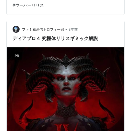
ス5体追加＝ユニークマラソン？ 宝石の所持管理が便利
#
ウーバーリリス
に 前回キャラのパラゴンレベル・スキルポイント・ポー
ションのチャージ・オポール容量が引き継がれるように
脆弱・オーバーパワー・クリダメ・耐性の仕様変更。こ
の辺はやってみないとですね ーーーーーーーーーーーー
•
ファミ蔵通信トロフィー部
3年前
ー クラ…
ディアブロ４ 究極体リリスギミック解説