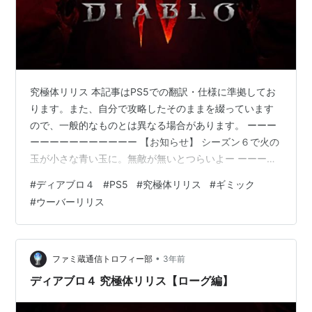
究極体リリス 本記事はPS5での翻訳・仕様に準拠してお
ります。また、自分で攻略したそのままを綴っています
ので、一般的なものとは異なる場合があります。 ーーー
ーーーーーーーーーーー 【お知らせ】 シーズン６で火の
玉が小さな青い玉に。無敵が無いとつらいよー ーーーー
ーーーーーーーーーー 第一形態のリリスの攻撃 血のコブ
#
ディアブロ４
#
PS5
#
究極体リリス
#
ギミック
（不安定な血）落とす 一定時間内に倒さなければ爆発し
#
ウーバーリリス
て即死する。P（フェーズ）1~2は血のコブは１つ、P3で
は２つ落とすようになる。この処理中にリリスが何をす
るかの先読みが必要になります。 近接回転攻撃 2回転す
る近接攻撃。前方の範囲は広いので回避はリリスの後ろ
•
ファミ蔵通信トロフィー部
3年前
に回り込むようにする。…
ディアブロ４ 究極体リリス【ローグ編】