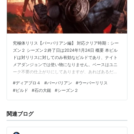
究極体リリス【バーバリアン編】 対応クリア時期：シー
ズン２ シーズン２終了日は2024年1月24日 概要 本ビル
ドは対リリスに対してのみ有効なビルドであり、ナイト
メアダンジョンでは使い物になりません。ベースはユニ
ーク不要の仕上がりにしてありますが、あればあるだけ
強くなります。特にアミュレット「追放された領主のタ
#
ディアブロ４
#
バーバリアン
#
ウーバーリリス
リスマン」は相性がいい グリフに関しては15レベル程度
#
ビルド
#
石の大鎚
#
シーズン２
まで成長させれば十分リリスを倒すだけの火力が確保で
きます。 ーーーーーーーーーーーーーーー クラス：バー
バリアン レベル：100 ビルド：古の大鎚オーバーパワー
関連ブログ
エリクサー：攻撃速度もしくはリソース最大値50 人数：
ソロ ーーーーーー…