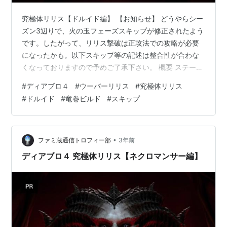
究極体リリス【ドルイド編】 【お知らせ】 どうやらシー
ズン3辺りで、火の玉フェーズスキップが修正されたよう
です。したがって、リリス撃破は正攻法での攻略が必要
になったかも。以下スキップ等の記述は整合性が合わな
くなっておりますので予めご了承下さい。 概要 ステータ
ス 宝石 装備 兜 胸当て 手袋 ズボン ブーツ アミュレット
#
ディアブロ４
#
ウーバーリリス
#
究極体リリス
指輪１ 指輪２ 片手（斧推奨） トーテム 紋章の恩恵 アク
#
ドルイド
#
竜巻ビルド
#
スキップ
ションセット スキルツリー パラゴンボード start 2枚目 3
枚目 4枚目 5枚目 6枚目 対リリス攻略 リリスのギミック
解説 クラス別攻略 関連記事 概要 究極体リリス用で、後
半開幕スキップするだけの瞬間火力が期…
•
ファミ蔵通信トロフィー部
3年前
ディアブロ４ 究極体リリス【ネクロマンサー編】