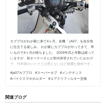
カブプロがわが家に来て4ヶ月。名機「JA07」を自分色
に仕立てる楽しみ。 わが家にカブプロがやってきて、早
いもので4ヶ月が経ちました。 2009年式と年数は経って
いますが、前オーナーさんが室内保管されていたおかげ
で、15年前のバイクとは思えないほど綺麗な個体です。
今日は、ロングツーリングをより快適にする「ハンドル
#
ja07カブプロ
#
スーパーカブ
#
メンテナンス
周りのカスタム」と、基本のメンテナンス「エアクリー
#
バイクスマホホルダー
#
エアクリフィルター交換
ナーエレメント交換」の様子をお届けします。 1. 快適な
ツーリングを支える「ハンドル周り」の三種の神器 長距
離を走るなら、スマホナビと時計は欠かせません。今回
関連ブログ
導入して正解だったアイテムたちがこちらです。 スマホ
ホルダー：Lamical…