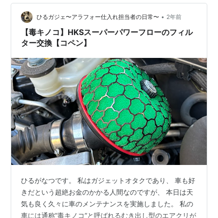
•
ひるガジェ〜アラフォー仕入れ担当者の日常〜
2年前
【毒キノコ】HKSスーパーパワーフローのフィル
ター交換【コペン】
ひるがなつです。 私はガジェットオタクであり、 車も好
きだという超絶お金のかかる人間なのですが、 本日は天
気も良く久々に車のメンテナンスを実施しました。 私の
車には通称”毒キノコ”と呼ばれるむき出し型のエアクリが