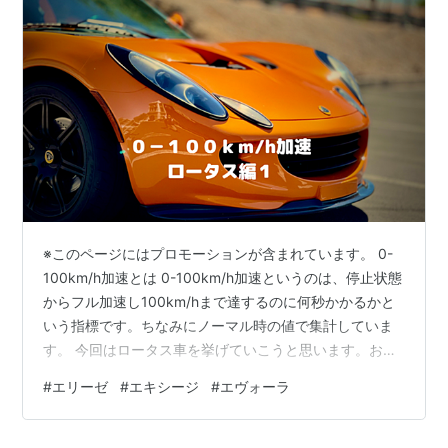
※このページにはプロモーションが含まれています。 0-
100km/h加速とは 0-100km/h加速というのは、停止状態
からフル加速し100km/hまで達するのに何秒かかるかと
いう指標です。ちなみにノーマル時の値で集計していま
す。 今回はロータス車を挙げていこうと思います。およ
そ2010年ぐらいの海外モデルについて資料がありました
#
エリーゼ
#
エキシージ
#
エヴォーラ
ので列挙していきます。 ロータス ELISE 1.6 1.6 136PS
876kg： 6.5秒ELISE R 1.8 192PS 860kg： 5.4秒ELISE
SC 1.8SC 222PS 870kg： 4.6秒 ロータスのミッドシッ