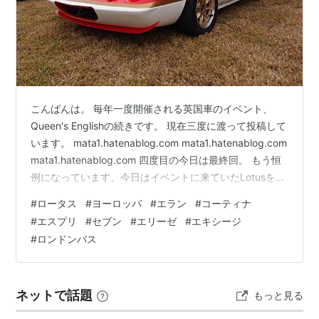
こんばんは。 毎年一度開催される英国車のイベント、
Queen's Englishの続きです。 現在三度に渡って投稿して
います。 mata1.hatenablog.com mata1.hatenablog.com
mata1.hatenablog.com 四度目の今日は最終回。 もう恒
例になっています、今日はイベントに来ていたLotusを集
めましたが、例年と比べてちょっぴり少な目でした。 最
#
ロータス
#
ヨーロッパ
#
エラン
#
コーティナ
初は、コッテコテに改造されたEuropaから。 私が好きな
#
エスプリ
#
セブン
#
エリーゼ
#
エキシージ
ヨーロッパのカラーリングは、JPSか、この車両に施さ
#
ロンドンバス
れているGold Leafカラーです。 こうやって見ると、塗装
に凝ったヨーロッパS2にしか見えない…
ネットで話題
もっと見る