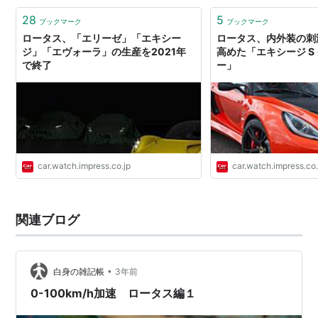
28
5
ブックマーク
ブックマーク
ロータス、「エリーゼ」「エキシー
ロータス、内外装の刺
ジ」「エヴォーラ」の生産を2021年
高めた「エキシージ S
で終了
ー」
car.watch.impress.co.jp
car.watch.impress.co.
関連ブログ
•
白身の雑記帳
3年前
0-100km/h加速 ロータス編１