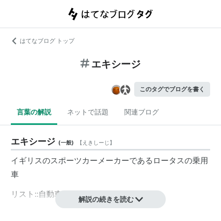
はてなブログ トップ
エキシージ
このタグでブログを書く
言葉の解説
ネットで話題
関連ブログ
エキシージ
(
一般
)
【
えきしーじ
】
イギリスのスポーツカーメーカーであるロータスの乗用
車
リスト::自動車
解説の続きを読む