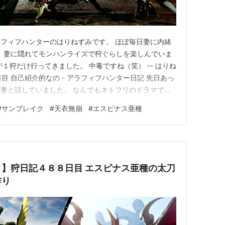
フィフハンターのはりねずみです。 ほぼ毎日妻に内緒
tchで、妻に隠れてモンハンライズで狩ぐらしを楽しんでいま
１狩だけ行ってきました。 中毒ですね（笑） -- はりね
日目 自己紹介的なの - アラフィフハンター日記 先日あっ
妻と話していました。 なんでもネトフリのドラマでで
てエジプトからクレームが入ったって話なのですが、クレ
#
サンブレイク
#
天衣無崩
#
エスピナス亜種
白人ですしアフリカでも北部はそれほど黒人ではなかった
】狩日記４８８日目 エスピナス亜種の太刀
作り