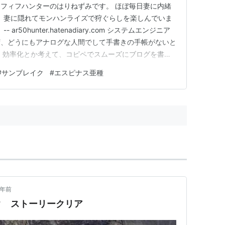
フィフハンターのはりねずみです。 ほぼ毎日妻に内緒
tchで、妻に隠れてモンハンライズで狩ぐらしを楽しんでいま
ar50hunter.hatenadiary.com システムエンジニア
ず、どうにもアナログな人間でして手書きの手帳がないと
 効率化とか考えて、コピペでスムーズにブログを書け
かを使うのですが、ブログの更新頻度が下がってしまいま
#
サンブレイク
#
エスピナス亜種
りも強いかと思う次第です（笑）
3年前
ク ストーリークリア