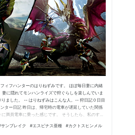
フィフハンターのはりねずみです。 ほぼ毎日妻に内緒
tchで、妻に隠れてモンハンライズで狩ぐらしを楽しんでいま
りました。 -- はりねずみはこんな人。-- 狩日記０日目
フハンター日記 昨日は、帰宅時の電車が遅延していた関係
々に満員電車に乗った感じです。 そうしたら、私のすぐ
いたピンクのグラデーションの髪の毛の可愛い若い女の子
#
サンブレイク
#
エスピナス亜種
#
カクトスヒンメル
申し訳なくなりました。 「ごめんよ〜加齢臭がするお