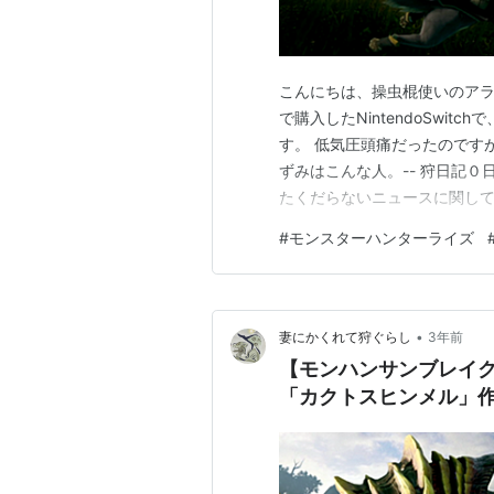
こんにちは、操虫棍使いのアラ
で購入したNintendoSwi
す。 低気圧頭痛だったのですが
ずみはこんな人。-- 狩日記０
たくだらないニュースに関して
クレオパトラを黒人を起用し
#
モンスターハンターライズ
オパトラはギリシャ人なので
そうなんです。 まぁひと…
•
妻にかくれて狩ぐらし
3年前
【モンハンサンブレイク
「カクトスヒンメル」