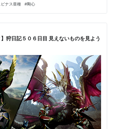
緊急クエストが解放されました。傀異化アオアシラ、渾沌
スピナス亜種
#
剛心
分一気に来たのでどこから手をつけたら良いか迷うかと思
種を真っ先に狩りに行きま…
】狩日記５０６日目 見えないものを見よう