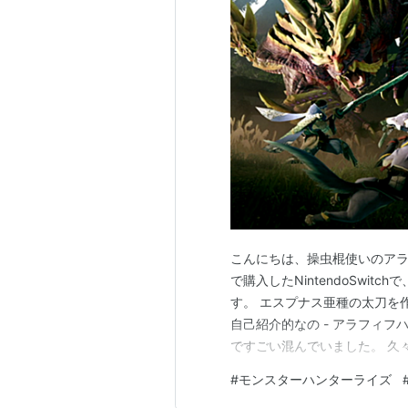
こんにちは、操虫棍使いのアラ
で購入したNintendoSwi
す。 エスプナス亜種の太刀を作
自己紹介的なの - アラフィ
ですごい混んでいました。 久
後ろにちょっと小柄の落ち着
#
モンスターハンターライズ
が立っていたのですが、なんか