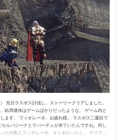
） 先日ラスボス討伐し、ストーリークリアしました。
。結局連休はゲームばかりだったような。 ゲーム内と
します。 フィオレーネ、お疲れ様。 ラスボス二週目で
にセルバジーナとラパーチェが来ていたんですね。何し
ったの私とフィオレーネ、オトモだったし。 クリア後