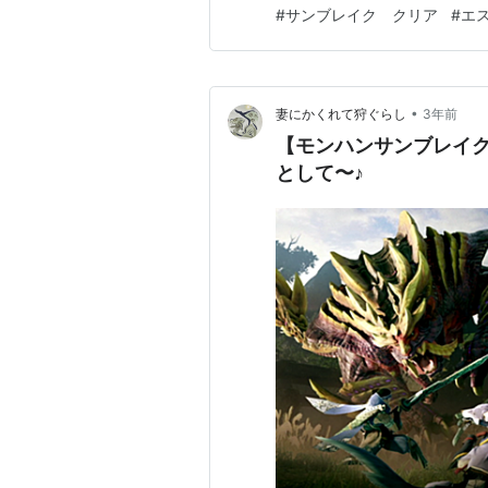
ＭＲが１０に上がったら色々
#
サンブレイク クリア
#
エ
ゴア、紅蓮バゼル等。アプデ
われますが、私はエスピナス亜
•
妻にかくれて狩ぐらし
3年前
【モンハンサンブレイク
として〜♪