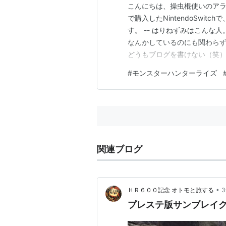
こんにちは、操虫棍使いのアラ
で購入したNintendoSwi
す。 -- はりねずみはこんな人。-- 
なんかしているのにも関わら
どうもブログを書けない（笑）
るように、スマホのメモなん
#
モンスターハンターライズ
した。 やはり、ペンは電子よ
関連ブログ
•
ＨＲ６００記念 オトモと旅する
プレステ版サンブレイ