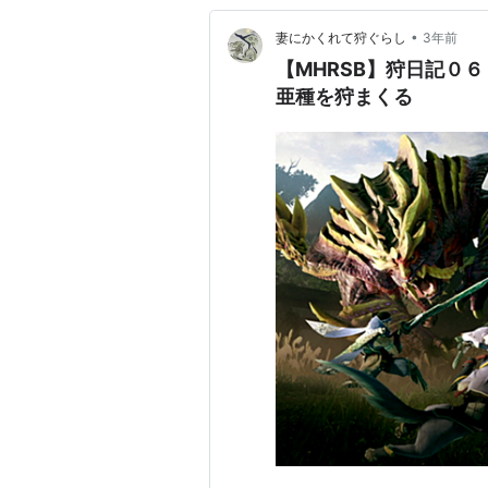
•
妻にかくれて狩ぐらし
3年前
【MHRSB】狩日記０
亜種を狩まくる