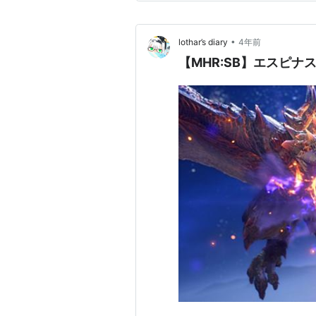
っさんが目の前に立ってし…
•
lothar’s diary
4年前
【MHR:SB】エスピ