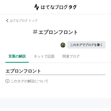
はてなブログ トップ
エプロンフロント
このタグでブログを書く
言葉の解説
ネットで話題
関連ブログ
エプロンフロント
このタグの解説について