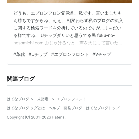
どうも、エプロンフロン党党首、私です。言い出したも
ん勝ちですからね、えぇ。 相変わらず私のブログの流入
に関する検索ワードを分析しているのですが…ま～だい
る様ですね。 Uチップダサいと思うてる民 fuku-no-
hosomichi.com ぷじゃけるなと、声を大にして言いた
い。近所迷惑どころか、窓ガラスが割れるレベルの音量
#
革靴
#
Uチップ
#
エプロンフロント
#
Vチップ
で叫びたいです。何をお前Uチップの魅力を活かせず靴の
せいにしとんじゃ(放送禁止用語の嵐)。 というわけで、
新顔もいることですし、今回はモカ縫い部分の各製法に
関連ブログ
ついても言及しつつ、Ｕチップの素晴らしさを語ってい
きます。皆さんもこの記事を読んで、そのままエプロン
フロン党のUチッパーと…
はてなブログ
>
未指定
>
エプロンフロント
はてなブログ タグとは
ヘルプ
開発ブログ
はてなブログトップ
Copyright (C) 2001-
2026
Hatena.