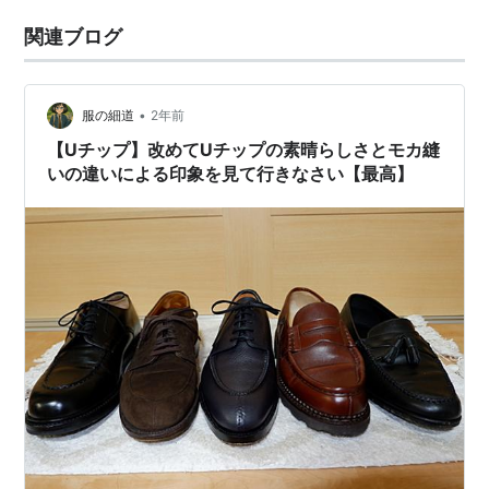
関連ブログ
•
服の細道
2年前
【Uチップ】改めてUチップの素晴らしさとモカ縫
いの違いによる印象を見て行きなさい【最高】