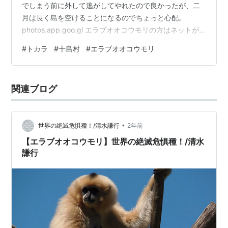
でしまう前に外して逃がしてやれたので良かったが、二
月は長く島を空けることになるのでちょっと心配。
photos.app.goo.gl エラブオオコウモリの方はネットが
ガチガチにからんでいて外すのが厄介だったため、とり
#
トカラ
#
十島村
#
エラブオオコウモリ
あえずネットから切り離して絡んだ状態のまま軽トラま
で持っていき、そこで少しずつハサミでネットを切って
ようやく外せた次第。 荷台にパラパラ落ちている赤い糸
関連ブログ
が、絡んでいた防鳥ネット。 コウモリなのでぶら下がっ
た姿勢が落ち着くらしく、荷台の扉に掴まらせて逆さの
状態にしてネットを外したのだ…
•
世界の絶滅危惧種！/清水謙行
2年前
【エラブオオコウモリ】世界の絶滅危惧種！/清水
謙行