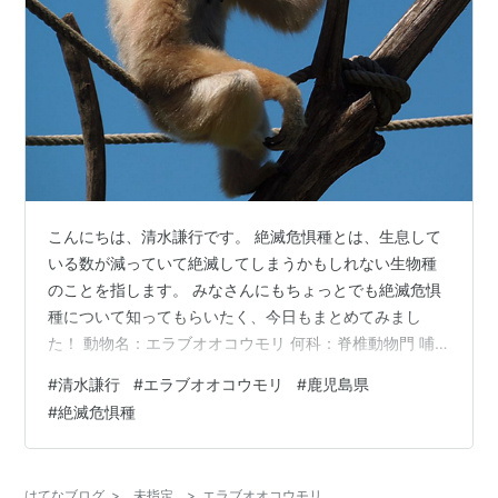
こんにちは、清水謙行です。 絶滅危惧種とは、生息して
いる数が減っていて絶滅してしまうかもしれない生物種
のことを指します。 みなさんにもちょっとでも絶滅危惧
種について知ってもらいたく、今日もまとめてみまし
た！ 動物名：エラブオオコウモリ 何科：脊椎動物門 哺
乳綱 翼手目 オオコウモリ科分布：鹿児島県（口永良部
#
清水謙行
#
エラブオオコウモリ
#
鹿児島県
島・中之島・平島・悪石島・宝島）体長：19～25cm 程
#
絶滅危惧種
度 詳しい生息状況は不明ですが、各島での確認生息数は
非常に少なく、全体でも200頭以下と推定されていま
す。 まだまだたくさんの絶滅危惧種の動物たちがいます
はてなブログ
>
未指定
>
エラブオオコウモリ