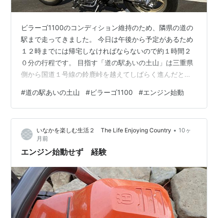
ビラーゴ1100のコンディション維持のため、隣県の道の
駅まで走ってきました。 今日は午後から予定があるため
１２時までには帰宅しなければならないので約１時間２
０分の行程です。 目指す「道の駅あいの土山」は三重県
側から国道１号線の鈴鹿峠を越えてしばらく進んだとこ
ろにあります。 建替え工事を行っていたことは知ってい
#
道の駅あいの土山
#
ビラーゴ1100
#
エンジン始動
たけど、完成してからは初めての訪問となりました。 木
材をふんだんに使った和モダンな雰囲気の建物です。 エ
ントランス前には甲賀忍者に扮した信楽焼きのタヌキが
•
いなかを楽しむ生活２ The Life Enjoying Country
10ヶ
お迎えしてくれます。 内部にはお物販コーナー、おこわ
月前
をメインにしたレストラン、抹茶アイスなどのスイー
エンジン始動せず 経験
ツ、豆大福のお店などが出店していまし…