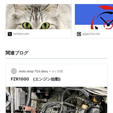
セント完備。これをEVに転用できたの
でEVが使えてますが日本はそのインフ
ラはありません あと、意外に知られて
ないですが、日本の雪国の降雪量は人
類居… https://t.co/bW2kRA0Nac"
twitter.com
gigazine.net
関連ブログ
•
moto shop TG’s diary
4ヶ月前
FZR1000 (エンジン始動)