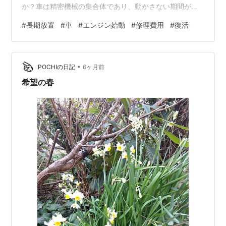
か？車は精密機械の集合体であり、動かさない期間が長
ければ長いほど、目に見えない部分での劣化が深刻に進
#
長期放置
#
車
#
エンジン始動
#
修理費用
#
復活
んでいきます。軽い気持ちでキーを回した瞬間、エンジ
ンに致命的なダメージを与えてしまい、廃車を余儀なく
されるケースも少なくありません。この記事では、長期
•
放置 車 エンジン始動をテーマに、修理費用の相場や、放
POCHIの日記
6ヶ月前
置期間ごとのリスク、そして1年以上の放置で最も警戒す
希望の春
べきドライスタートの回避方法について、専門的…