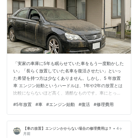
「実家の車庫に5年も眠らせていた車をもう一度動かした
い」「長らく放置していた名車を復活させたい」といっ
た希望を持つ方は少なくありません。しかし、5 年放置
車 エンジン始動というハードルは、1年や2年の放置とは
比較にならないほど高く、過酷なものです。車にとって
の5年間は、多くの部品がその寿命を迎え、油脂類が完全
#
5年放置
#
車
#
エンジン始動
#
復活
#
修理費用
に変質し、金属部分の腐食が深刻化するのに十分すぎる
時間です。この記事では、5年間放置された車を復活させ
る際にかかる修理費用の目安から、始動前に行うべき必
•
【車の放置】エンジンかからない場合の修理費用は？
4ヶ
須の整備項目、そして無理に動かそうとした際のリスク
月前
まで、詳細に解説します。愛車を再び公道へ戻すための