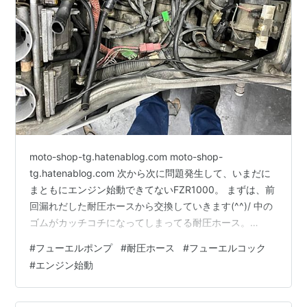
moto-shop-tg.hatenablog.com moto-shop-
tg.hatenablog.com 次から次に問題発生して、いまだに
まともにエンジン始動できてないFZR1000。 まずは、前
回漏れだした耐圧ホースから交換していきます(^^)/ 中の
ゴムがカッチコチになってしまってる耐圧ホース。
FZR1000はフューエルポンプで加圧するため、耐圧ホー
#
フューエルポンプ
#
耐圧ホース
#
フューエルコック
スが使用されてます♪ もちろん純正部品は廃番でしたので
#
エンジン始動
社外の耐圧ホースを使用して組みました(^^)/ これで、出
来上がりか？ エンジン始動して確かめようとしました
ら、 今度はフューエルポンプが動かないじゃないです