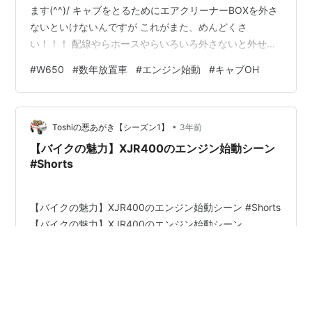
ます(^^)/ キャブをとるためにエアクリーナーBOXを外さ
ないといけないんですが これがまた、めんどくさ
い！！！ 配線やらホースやらいろいろ外さないと外せな
く 元に戻せるか不安になりますよ。。。(;^ω^) 取り外し
#
W650
#
数年放置車
#
エンジン始動
#
キャブOH
たキャブレターです♪ 分解していく前に、 インシュレー
ターとの接続部分が激しく腐食していたので まずは腐食
を取り除きました(;^ω^) そして、キャブレターを分解♪
•
思ってたよりキレイでしたので、洗浄して組んでいきま
Toshiの悪あがき【シーズン1】
3年前
す(^^)/ フロートバルブシートもキレイキレイしてます
【バイクの魅力】XJR400のエンジン始動シーン
よ…
#Shorts
【バイクの魅力】XJR400のエンジン始動シーン #Shorts
【バイクの魅力】XJR400のエンジン始動シーン
www.youtube.com
#
エンジン始動
#
バイク
#
ヤマハ
#
バイクサウンド
#
マイバイク
#
バイクライフ
#
エンジン音
#
モーターサイクル