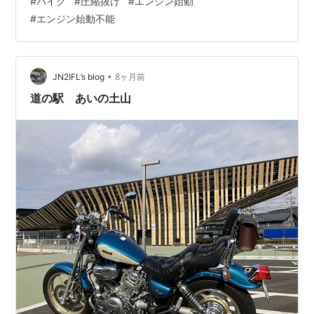
#
バイク
#
圧縮抜け
#
エンジン始動
#
エンジン始動不能
•
JN2IFL’s blog
8ヶ月前
道の駅 あいの土山