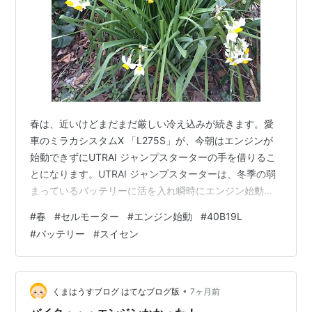
春は、近いけどまだまだ厳しい冷え込みが続きます。愛
車のミラカシスタムX 「L275S」が、今朝はエンジンが
始動できずにUTRAI ジャンプスターターの手を借りるこ
とになります。UTRAI ジャンプスターターは、冬季の弱
まっているバッテリーに活を入れ瞬時にエンジン始動へ
と導いてくれます。物は小さいが、パワーは凄いものが
#
春
#
セルモーター
#
エンジン始動
#
40B19L
あります。 UTRAI ジャンプスターターで、始動後車庫か
#
バッテリー
#
スイセン
ら車を出してバッテリー交換をしました。約3年使うバッ
テリーですが、セルモーターを作動させることが困難の
ようです。この際新品と思うも移動運用で、使っていた3
年もののバッテリーを交換品として利用します。無線用
•
くまはうすブログ はてなブログ版
7ヶ月前
としての負荷しかかけ…