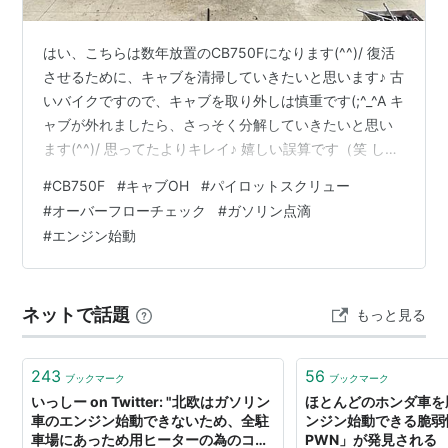
はい、こちらは数年放置のCB750Fになります(^^)/ 復活
させるために、キャブを清掃していきたいと思います♪ 古
いバイクですので、キャブを取り外しは慎重です(;^_^A キ
ャブが外れましたら、さっそく分解していきたいと思い
ます(^^)/ 思ってたよりキレイ♪ 嬉しい誤算です（笑 しか
し、パイロットスクリューのネジが4本中3本ダメになっ
#
CB750F
#
キャブOH
#
パイロットスクリュー
てます(´；ω；`) ここの通路は、アイドリング付近の燃調
#
オーバーフローチェック
#
ガソリン点滴
に一番重要な部分！！ 頑張れば外せないことはないと思
#
エンジン始動
いますが、かなり頑張らないと外せません！ よって、
「外さなくても通路がキチンと清掃できれば大丈夫か
な？ｗ」 っと方向転換( ´艸｀) ちょっと特殊な工…
ネットで話題
もっと見る
243
56
ブックマーク
ブックマーク
いっしー on Twitter: "北欧はガソリン
ほとんどのホンダ車を
車のエンジン始動できないため、全駐
ンジン始動できる脆弱性「
車場にあっため用ヒーターの為のコン
PWN」が発見される