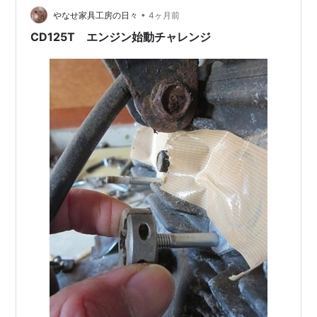
か。。。。。。 一難去…
•
やなせ家具工房の日々
4ヶ月前
CD125T エンジン始動チャレンジ