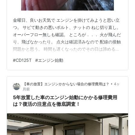
金曜日、良いお天気で エンジンを掛けてみようと思い立
つ。 サビて動きの悪いボルト、ナットの ねじ切り直し。
オーバーフロー無しも確認。 ところが．．． 火が飛んだ
り、飛ばなかったり。 点火は確認済みなので 配線の接触
問題かと思う。 時間も遅くなったのでその日は諦める。
かたずけようとキャブのドレンを開けると、 ガソリンが
#
CD125T
#
エンジン始動
出てこない？？？ 燃料が入っていない？？？ そんなこと
もまた今度。 それで、本日（日曜日）。 アースやコネク
タの接点を磨いて 復活材なんかも吹いておく。 配線をチ
•
【車の放置】エンジンかからない場合の修理費用は？
4ヶ
ェックして点火を確認。（OK） 問題のフロート室に燃料
月前
が行っていない問題。 フロート室の深さとフロートの下
5年放置した車のエンジン始動にかかる修理費用
端（閉じた…
は？復活の注意点を徹底調査！