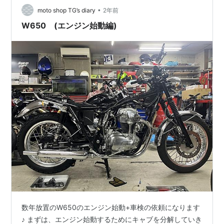
•
moto shop TG’s diary
2年前
W650 (エンジン始動編)
数年放置のW650のエンジン始動+車検の依頼になります
♪ まずは、エンジン始動するためにキャブを分解していき