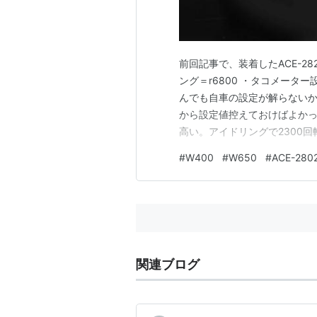
前回記事で、装着したACE-28
ング＝r6800 ・タコメーター設
んでも自車の設定が解らないか
から設定値控えておけばよかっ
高い。アイドリングで2300回
度は笑えるほど遅い。50〜60
#
W400
#
W650
#
ACE-280
シフトワーニングをr7500に
関連ブログ