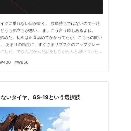
イクに乗れない日が続く。 腰痛持ちではないので一時
どうも肥立ちが悪い。 ま、こう言う時もあるよね。
し始めた。初めは正直舐めてかかってたが、こちらの問い
。 あまりの精度に、すぐさまサブスクのアップグレー
うにした。でなんだかんだ話をしながらふと思いついた。
」だ！ 意外と多いこの乗り方。シフトチェンジやブレ
W400
#
W650
テップに土踏まずは乗せず、つま先だけちょこんと乗せと
はわかんないけど、気がつ…
ないタイヤ、GS-19という選択肢