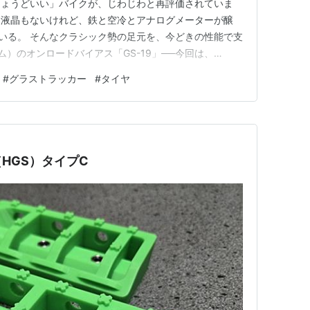
ちょうどいい」バイクが、じわじわと再評価されていま
ー液晶もないけれど、鉄と空冷とアナログメーターが醸
ている。 そんなクラシック勢の足元を、今どきの性能で支
ム）のオンロードバイアス「GS-19」──今回は、
-18 の前後セット（W400/W650・グラストラッカー系サイズ）
#
グラストラッカー
#
タイヤ
びながら紹介していきます。 はじめに：クラシックブ
HGS）タイプC