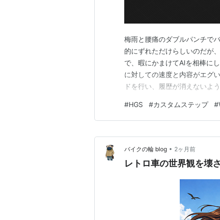
梅雨と腰痛のダブルパンチでバ
的にずれただけらしいのだが、
で、暇にかまけてAIを相棒に
に対しての速度と内容がエグい
ドを行い、履歴が消えないよ
次のコンセプトは「つま先乗り
#
HGS
#
カスタムステップ
#
ーキ操作などが不要の時、ス
く感じ。なんでこれが楽なのか
•
バイクの輪 blog
2ヶ月前
レトロ車の世界観を壊さ