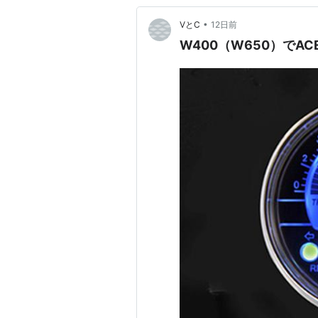
•
VとC
12日前
W400（W650）でA