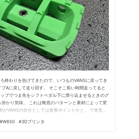
ろ終わりを告げてきたので、いつものVANSに戻ってき
イプAに戻して走り回す。 そこそこ長い時間走ってると
アップでつま先をシフトペダル下に滑り込ませるときのグ
っ掛かり気味。 これは靴底のパターンと素材によって変
割がVANSの自分としては改善ポイントかと。 で改良し
の動きを妨げないように横からはするっと入りつつ、前後
#
W650
#
3Dプリンタ
いつも白とかサンド系の色で試作してるので、試しにグ
トなグリーン …