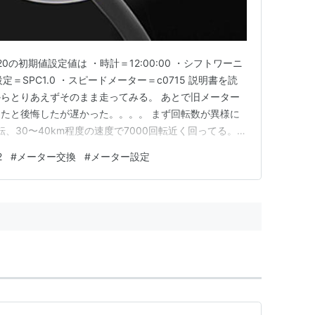
20の初期値設定値は ・時計＝12:00:00 ・シフトワーニ
定＝SPC1.0 ・スピードメーター＝c0715 説明書を読
らとりあえずそのまま走ってみる。 あとで旧メーター
たと後悔したが遅かった。。。。 まず回転数が異様に
転、30〜40km程度の速度で7000回転近く回ってる。速
km程度のはずなのに25kmぐらいしか出てない！ww ・
2
#
メーター交換
#
メーター設定
変更、タコメーター設定を2.0に変更 →結果：回転数…