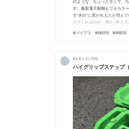
のような「ちょっと古くて、
す。最新電子制御もフルカラ
す“余白”に惹かれる人が増え
えてくれるのが、IRC（井上ゴ
100/90-19 & 130/80
#
バイアス
#
W650
#
W800
をテーマに、じっくり言葉で遊
ームと足元事情 GS…
•
VとC
5ヶ月前
ハイグリップステップ（