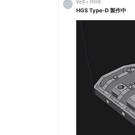
•
VとC
25日前
HGS Type-D 製作中