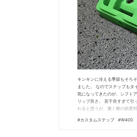
キンキンに冷える季節もそろそ
ました。 なのでステップもタ
気になってきたのが、シフト
リップ良さ。 若干良すぎて引
わると思うが、履く靴の頻度9
たのが「タイプC」。 つま先
#
カスタムステップ
#
W400
の引っ掛かりは残した感じ？ 
リーンで制作。 かなりビビッ