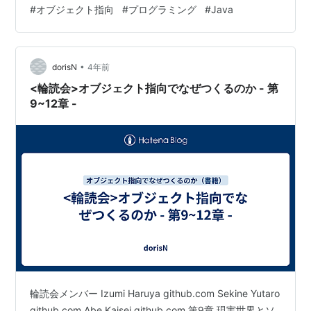
#
オブジェクト指向
#
プログラミング
#
Java
グ」になります。 トランザクションスクリプト方式が
「防御的プログラミング」 ドメインモデル方式が「契約
プログラミング」 増田さんのお話ではクラス設計におい
て変更容易性を…
•
dorisN
4年前
<輪読会>オブジェクト指向でなぜつくるのか - 第
9~12章 -
輪読会メンバー Izumi Haruya github.com Sekine Yutaro
github.com Abe Kaisei github.com 第9章 現実世界とソ