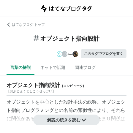
はてなブログ トップ
オブジェクト指向設計
このタグでブログを書く
言葉の解説
ネットで話題
関連ブログ
オブジェクト指向設計
(
コンピュータ
)
【
おぶじぇくとしこうせっけい
】
オブジェクトを中心とした設計手法の総称。オブジェク
ト指向プログラミングとの名前の類似性により、それら
に関係があるとよく誤解されるが実際にはあまり関係は
解説の続きを読む
ない。