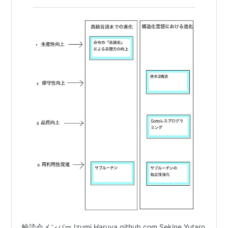
歴史にあり -
輪読会メンバー Izumi Haruya github.com Sekine Yutaro