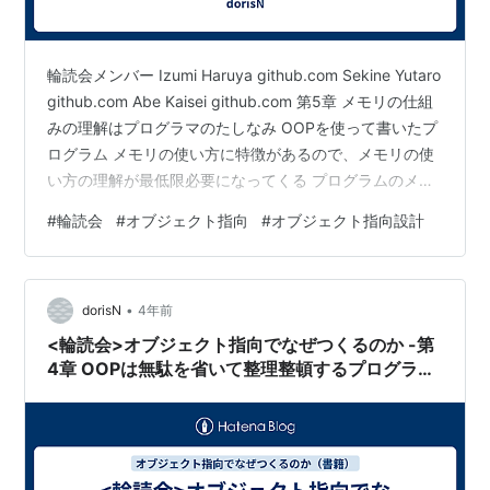
輪読会メンバー Izumi Haruya github.com Sekine Yutaro
github.com Abe Kaisei github.com 第5章 メモリの仕組
みの理解はプログラマのたしなみ OOPを使って書いたプ
ログラム メモリの使い方に特徴があるので、メモリの使
い方の理解が最低限必要になってくる プログラムのメモ
リ領域 メソッドエリア(静的領域) OOPで書いたプログラ
#
輪読会
#
オブジェクト指向
#
オブジェクト指向設計
ムは、有限のメモリ領域であるヒープ領域を大量に使う
静的領域は、従来のメモリ領域で管理する方法 メソッド
エリアとは上記で説明した、ヒープ領域で管理する方法
•
ヒープ領域 スタック領域 ガレージコレクションとは…
dorisN
4年前
<輪読会>オブジェクト指向でなぜつくるのか -第
4章 OOPは無駄を省いて整理整頓するプログラミ
ング技術-