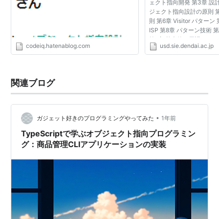
ェクト指向開発 第3章 設計
ジェクト指向設計の原則 第
則 第6章 Visitor パターン
ISP 第8章 パターン技術 
第1章 基本的な用語 クラ
codeiq.hatenablog.com
usd.sie.dendai.ac.jp
違い 第2章 オブジェクト
ト指...
関連ブログ
•
ガジェット好きのプログラミングやってみた
1年前
TypeScriptで学ぶオブジェクト指向プログラミン
グ：商品管理CLIアプリケーションの実装