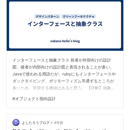
インターフェースと抽象クラス 前者が外部向けの設計
図、後者が内部向けの設計図と表現されることが多い。
Javaで使われる用語だが、rubyにもインターフェースや
ダックタイピング、ポリモーフィズム等通ずるところが
多いため、学習する価値はあると思う。 【詳解】抽象ク
ラスとインタフェースを使いこなそう！！ - Qiita インタ
#
オブジェクト指向設計
ーフェース CAN DOの関係あるといえる。 テレビcan 音
量調節、テレビcan 電源消し付け 継承先に対して、定義
したものの実装を強制することができる 「Inputする値と
•
Outputされる値が同じ」という規約がインターフェー
よしたろうブログ
4年前
ス。と認識している。 このインターフェースを継…