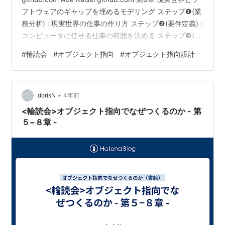
フトウェアのギャップを埋めるモデリング ステップ❶(業
務分析) : 現実世界の仕事の作り方 ステップ❷(要件定義) :
コンピュータに任せる仕事の範囲を決める ステップ❸(設
計) : ソフトウェアをどう作るかを決める 第10章 擬人化
#
輪読会
#
オブジェクト指向
#
オブジェクト指向設計
して役割分担されるオブジェクト指向設計 設計の目標 重
複を排除する ポリモーフィズム・継承・ダックタイピン
グ DRY 部品の独立性を高める(疎結合にする) クラスの機
•
能やメソッド命名を適切…
dorisN
4年前
<輪読会>オブジェクト指向でなぜつくるのか - 第
５−８章 -