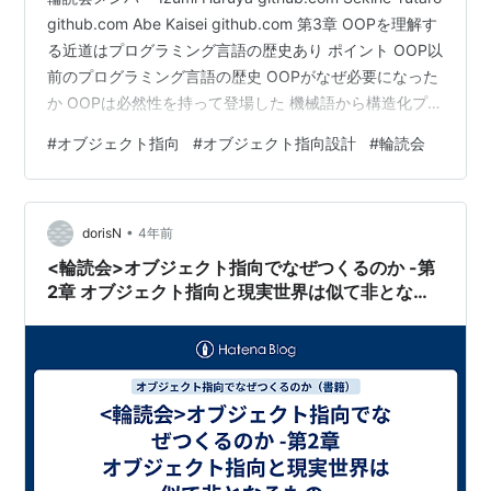
github.com Abe Kaisei github.com 第3章 OOPを理解す
る近道はプログラミング言語の歴史あり ポイント OOP以
前のプログラミング言語の歴史 OOPがなぜ必要になった
か OOPは必然性を持って登場した 機械語から構造化プロ
グラミングまでの進化の歴史を振り返る なぜOOPが必要
#
オブジェクト指向
#
オブジェクト指向設計
#
輪読会
になったか 1940年代~ 黎明期には機械語でプログラムを
書いていた このときコンピュータは、2進数で書いた機
械語しか解釈できなかった 以下は算術計算を実行する命
•
令であり、これを見ても直感的にわからな…
dorisN
4年前
<輪読会>オブジェクト指向でなぜつくるのか -第
2章 オブジェクト指向と現実世界は似て非となる
もの-