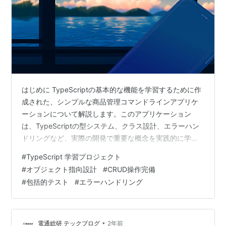
はじめに TypeScriptの基本的な機能を学習するために作
成された、シンプルな商品管理コマンドラインアプリケ
ーションについて解説します。このアプリケーション
は、TypeScriptの型システム、クラス設計、エラーハン
ドリングなど、実際の開発で重要な概念を実践的に学べ
る構成になっています。
#
TypeScript 学習プロジェクト
#
オブジェクト指向設計
#
CRUD操作完備
#
包括的テスト
#
エラーハンドリング
•
電通総研 テックブログ
2年前