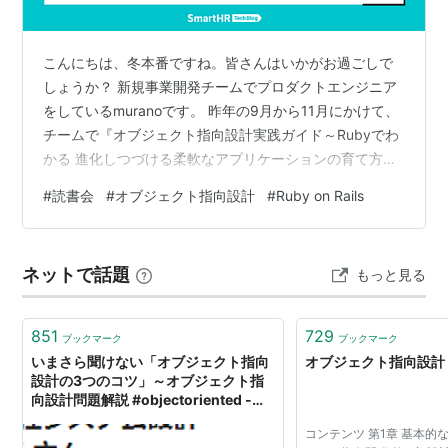
こんにちは、冬本番ですね。皆さんはいかがお過ごしで
しょうか？ 新規事業開発チームでプロダクトエンジニア
をしているmuranoです。 昨年の9月から11月にかけて、
チームで『オブジェクト指向設計実践ガイド～Rubyでわ
かる 進化しつづける柔軟なアプリケーションの育て方』
の読書会を実施しました。今回は、その読書会で学んだ
#
読書会
#
オブジェクト指向設計
#
Ruby on Rails
ことをご紹介したいと思います。 Railsで開発をしている
中で、「チームで良いコードの基準が共有できていな
い」「オブジェクト指向なプログラミングがなかなかで
ネットで話題
もっと見る
きない」「すぐにif文が増えてどんどん複雑になってしま
う」といったお悩みをお持ちの方に、少しでも参考にな
れば嬉しいです。 この…
851
729
ブックマーク
ブックマーク
いまさら聞けない「オブジェクト指向
オブジェクト指向設計（
設計の3つのコツ」～オブジェクト指
向設計問題解説 #objectoriented -
CodeIQ Blog
コンテンツ 第1章 基本的な