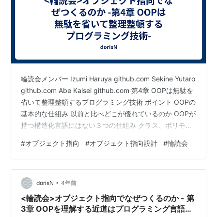
輪読会メンバー Izumi Haruya github.com Sekine Yutaro
github.com Abe Kaisei github.com 第4章 OOPは無駄を
省いて整理整頓するプログラミング技術 ポイント OOPの
基本的な仕組み 以前と比べどこが優れているのか OOPが
持つ構造化言語にはない３つの仕組み クラス、ポリモー
フィズム、継承がある 重複した無駄なロジックを排除
#
オブジェクト指向
#
オブジェクト指向設計
#
輪読会
し、必要な機能を整理整頓する仕組み 3つの仕組みは、
構造化言語で解決できなかった「グローバル変数」と
「貧弱な再利用」という2つの問題を解決するためのもの
•
である 三代要素１ークラスに関わる３つの仕組み クラ
dorisN
4年前
ス…
<輪読会>オブジェクト指向でなぜつくるのか - 第
3章 OOPを理解する近道はプログラミング言語の