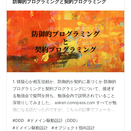
防御的プログラミングと契約プログラミング
1. 猜疑心か相互信頼か、防御的か契約に基づくか 防御的
プログラミングと契約プログラミングについて、後述す
る勉強会で疑問を持ち、勉強会内で説明されていること
深堀りしてみました。 asken.connpass.com すべてが勉
強になる話だったのですが、こちらの記事でフォーカス
するのは「クラス設計スタイル」におけるふたつの選択
#
DDD
#
ドメイン駆動設計（DDD）
肢 トランザクションスクリプト方式 ドメインモデル方式
#
ドメイン駆動設計
#
オブジェクト指向設計
に登場する「防御的プログラミングと契約プログラミン