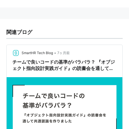
関連ブログ
•
SmartHR Tech Blog
7ヶ月前
チームで良いコードの基準がバラバラ？ 『オブジ
ェクト指向設計実践ガイド』の読書会を通して共
通認識を作りました