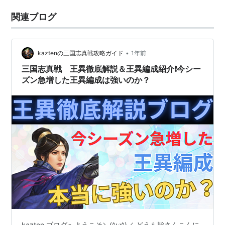
関連ブログ
•
kaztenの三国志真戦攻略ガイド
1年前
三国志真戦 王異徹底解説＆王異編成紹介❗️今シー
ズン急増した王異編成は強いのか？
kazten ブログへようこそ＼(^ω^)／ どうも皆さんこんに