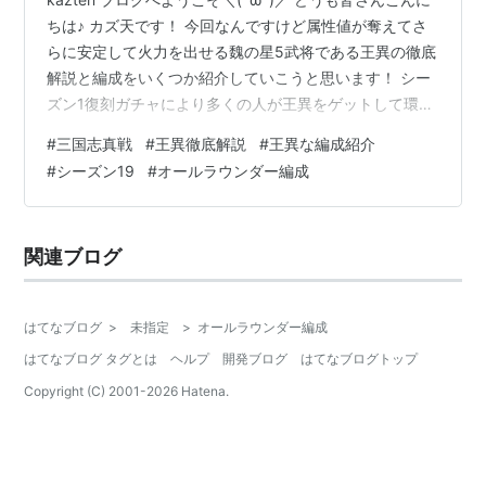
ちは♪ カズ天です！ 今回なんですけど属性値が奪えてさ
らに安定して火力を出せる魏の星5武将である王異の徹底
解説と編成をいくつか紹介していこうと思います！ シー
ズン1復刻ガチャにより多くの人が王異をゲットして環境
で激増した王異。そんな王異の強い編成や実際の使用
#
三国志真戦
#
王異徹底解説
#
王異な編成紹介
感、また対策方法などを徹底的にみていこうかなと思い
#
シーズン19
#
オールラウンダー編成
ます！ それではやっていきましょう👍 < 目次 > １ 王異
とはどんな武将？ ・ 王異概要解説 ・ 継承戦法解説 ２ 王
異編成は本当に強いのか？ ・ 代表的な王異編成紹介 ・
関連ブログ
得意編成・苦手編成解説 ・ 富王弓戦報紹介 ３ その…
はてなブログ
>
未指定
>
オールラウンダー編成
はてなブログ タグとは
ヘルプ
開発ブログ
はてなブログトップ
Copyright (C) 2001-
2026
Hatena.