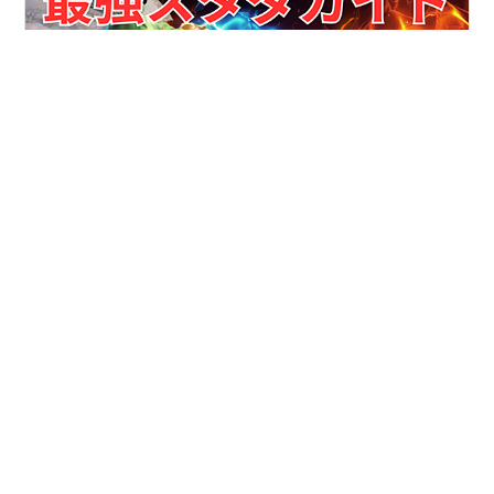
kazten ブログへようこそ＼(^ω^)／ どうも皆さんこんに
ちは♪ カズ天です。 ということで今回なんですけど久々
にスタダの徹底解説をしていこうかなと思います。 今回
はスタダの基礎的な部分の解説とガッツリやりたい人向
けのスタダの根本的な解説を分けて見やすくしたり、こ
れまで以上に詳しくわかりやすい解説でスタダについて
#
三国志真戦
#
スタダ徹底解説
#
全PKシーズン対応
書いていこうかなと思います。 それでは早速やっていき
#
テンプレスタダ編成
#
自爆編成
ましょう👍 < 目次 > １ スタダ基礎知識解説❗️ ・ スタダ前
#
2アタッカー分割解説
の準備事項 ・ 保管庫システム解説 ・ スタダの主な流れ
・ 一軍移行後の内政の育て方 ・ 最近のスタダの傾向解