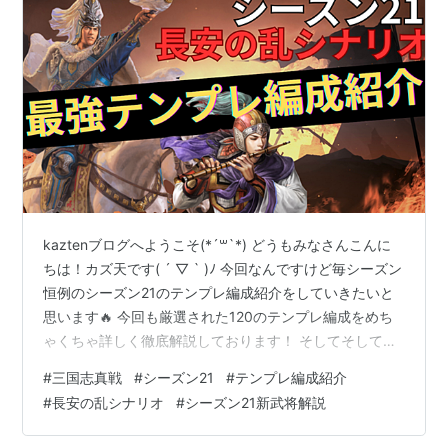
kaztenブログへようこそ(*´꒳`*) どうもみなさんこんに
ちは！カズ天です( ´ ▽ ` )ﾉ 今回なんですけど毎シーズン
恒例のシーズン21のテンプレ編成紹介をしていきたいと
思います🔥 今回も厳選された120のテンプレ編成をめち
ゃくちゃ詳しく徹底解説しております！ そしてそして１
つここで告知を挟ませていただきたいのですが、知って
#
三国志真戦
#
シーズン21
#
テンプレ編成紹介
る方も多いと思いますがカズ天はYouTubeもやっており
#
長安の乱シナリオ
#
シーズン21新武将解説
ます。 ガチャ動画やYouTubeでしか解説してない編成の
解説などブログだけでは見れないコンテンツがあるので