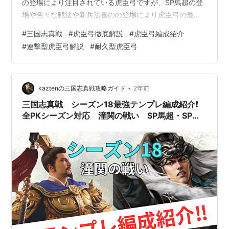
の登場により注目されている虎臣弓ですが、SP馬超の登
場や色々な戦法や新兵法書のの登場により虎臣弓の最適
解や考え方も変わってきました。 なので今回は虎臣弓に
#
三国志真戦
#
虎臣弓徹底解説
#
虎臣弓編成紹介
ついて全て洗いざらいしていけたらなと思います❗️ それで
#
連撃型虎臣弓解説
#
耐久型虎臣弓
はやっていきましょう👍 < 目次 > １ 虎臣弓概要解説 ・
虎臣弓とはどんな編成？ ・ 虎臣弓の強さの秘密解説 ２
SP馬超環境の虎臣弓徹底分析 ・ 周泰を主将にする理由
・ 白馬義従型があまり強くない理由 ・ 連撃…
•
kaztenの三国志真戦攻略ガイド
2年前
三国志真戦 シーズン18最強テンプレ編成紹介❗️
全PKシーズン対応 潼関の戦い SP馬超・SP許
褚解説 万軍奪師・志操堅固解説