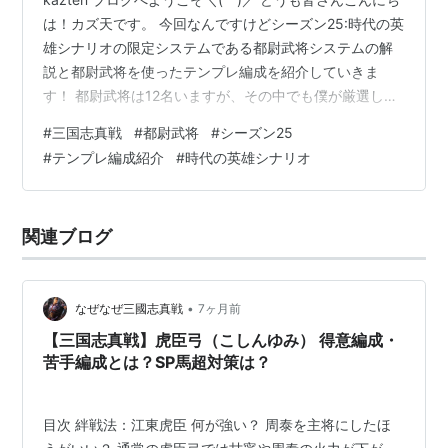
は！カズ天です。 今回なんですけどシーズン25:時代の英
雄シナリオの限定システムである都尉武将システムの解
説と都尉武将を使ったテンプレ編成を紹介していきま
す！ 都尉武将は12名いますが、その中でも僕が厳選した
17個のテンプレ編成を詳しく解説するのでぜひとも最後
#
三国志真戦
#
都尉武将
#
シーズン25
までご覧ください！ ということで早速やっていきましょ
#
テンプレ編成紹介
#
時代の英雄シナリオ
う👍 < 目次 > １ 都尉武将システムとは？ ・ 都尉武将シ
ステム概要解説 ・ 全都尉武将解説 ・ 都尉武将システム
の注意点 ２ 都尉武将使用テンプレ編成紹介❗️ ・ T0編成
関連ブログ
・ T0.5編成 ・ 無課金・微課金者おすす…
•
なぜなぜ三國志真戦
7ヶ月前
【三国志真戦】虎臣弓（こしんゆみ） 得意編成・
苦手編成とは？SP馬超対策は？
目次 絆戦法：江東虎臣 何が強い？ 周泰を主将にしたほ