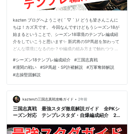
kazten ブログへようこそ( ´ ▽ ` )ﾉ どうも皆さんこんに
ちは！カズ天です。 今回なんですけどもうシーズン18が
始まるということで、シーズン18環境のテンプレ編成紹
介をしていこうと思います✨ 新武将のSP馬超を加わって
どんな環境になるのか？や編成の組み方まで触れつつ 今
までよりもさらにパワーアップした解説をしていくので
#
シーズン18テンプレ編成紹介
#
三国志真戦
ぜひシーズン18もこのブログを愛用してもらえると嬉し
#
潼関の戦い
#
SP馬超・SP許褚解説
#
万軍奪師解説
いです☺️ ということでやっていきましょう👍 < 目次 > １
#
志操堅固解説
シーズン18新要素解説 ・ SP馬超解説 ・ SP許褚解説 ・
万軍奪師解説 ・ 志操堅固解説 ２ シーズン18環境解説 ・
SP馬超対策解説 ・ 耐久…
•
kaztenの三国志真戦攻略ガイド
2年前
三国志真戦 最強スタダ徹底解説ガイド 全PKシ
ーズン対応 テンプレスタダ・自爆編成紹介 2
アタッカー分割方法解説 任務・建築一覧