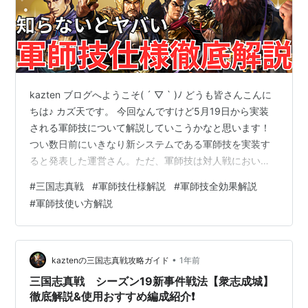
kazten ブログへようこそ( ´ ▽ ` )ﾉ どうも皆さんこんに
ちは♪ カズ天です。 今回なんですけど5月19日から実装
される軍師技について解説していこうかなと思います！
つい数日前にいきなり新システムである軍師技を実装す
ると発表した運営さん。ただ、軍師技は対人戦において
とても重要なものとなると思います。 なのでぜひともこ
#
三国志真戦
#
軍師技仕様解説
#
軍師技全効果解説
のブログを最後まで見て軍師技をマスターして欲しいで
#
軍師技使い方解説
す！ ということで早速やっていきましょう👍 < 目次 > １
軍師技システムとは？ ・ 軍師技概要解説 ・ 軍師技使用
方法解説 ・ 軍師技の詳細システム解説 ２ 全軍師技効果
徹底解説 ３ 終わりに〜 ・ 日記 １ 軍師技…
•
kaztenの三国志真戦攻略ガイド
1年前
三国志真戦 シーズン19新事件戦法【衆志成城】
徹底解説&使用おすすめ編成紹介❗️