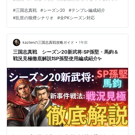
ひ編成を組む時に愛用して欲しいです😊 そしてそして１
#
三国志真戦
#
シーズン20
#
テンプレ編成紹介
つここで告知を挟ませていただきたいのですが、知って
#
乱世の狼煙シナリオ
#
全PKシーズン対応
る方も多いと思いますがカズ天はYouTubeもやっており
ます。 ガチャ動画やYouTubeでしか解説してない編成の
解説などブログだけでは見れないコンテンツがあるので
ぜひkaztenのYouTubeチャンネル登録をして動画…
•
kaztenの三国志真戦攻略ガイド
1年前
三国志真戦 シーズン20新武将:SP孫堅・馬鈞＆
戦況見極徹底解説❗️SP孫堅使用編成紹介✨