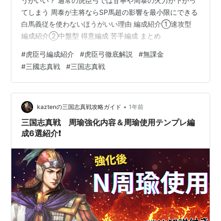
うがいい？ 通常の虎臣弓では甘寧や周泰の火力が下がっ
てしまう 周泰が主将ならSP馬超の影響を最小限にできる
白馬義従を使わないほうがいい理由 編成紹介①速攻型
編成紹介②中盤型 得意編成 苦手編成 まとめ
#
虎臣弓編成紹介
#
虎臣弓徹底解説
#
無課金
#
三國志真戦
#
三国志真戦
•
kaztenの三国志真戦攻略ガイド
1年前
三国志真戦 周瑜強化内容＆周瑜使用テンプレ編
成6選紹介❗️