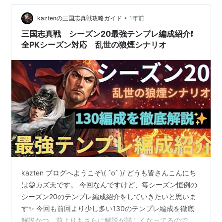
ぜひkaztenのYouTubeチャンネル登録して動画を待って
て欲しいです！ ということで告知を挟み…
•
kaztenの三国志真戦攻略ガイド
1年前
三国志真戦 シーズン20最強テンプレ編成紹介❗️
全PKシーズン対応 乱世の狼煙シナリオ
kazten ブログへようこそ\( ˆoˆ )/ どうも皆さんこんにち
は😀カズ天です。 今回なんですけど、毎シーズン恒例の
シーズン20のテンプレ編成紹介をしていきたいと思いま
す✨ 今回も前回より少し多い130のテンプレ編成を徹底
解説かつ、前よりもさらに解説が詳しくなってるのでぜ