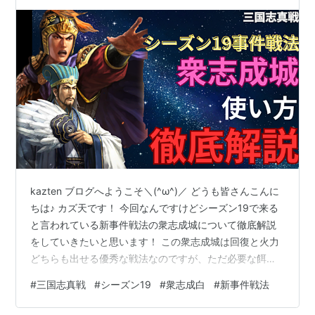
kazten ブログへようこそ＼(^ω^)／ どうも皆さんこんに
ちは♪ カズ天です！ 今回なんですけどシーズン19で来る
と言われている新事件戦法の衆志成城について徹底解説
をしていきたいと思います！ この衆志成城は回復と火力
どちらも出せる優秀な戦法なのですが、ただ必要な餌が
重い。 餌が重くてきつくても作るはどの価値があるの
#
三国志真戦
#
シーズン19
#
衆志成白
#
新事件戦法
か？や衆志成城の使い方や編成も解説していくのでぜひ
最後までご覧ください❗️ ということで早速やっていきまし