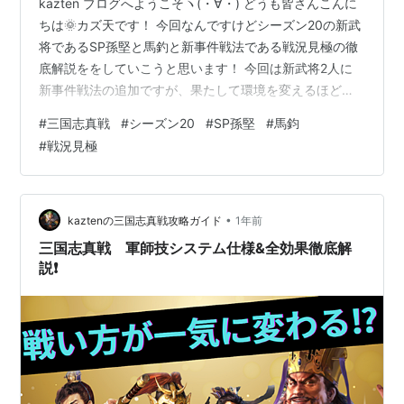
kazten ブログへようこそヽ(・∀・) どうも皆さんこんに
ちは🌞カズ天です！ 今回なんですけどシーズン20の新武
将であるSP孫堅と馬釣と新事件戦法である戦況見極の徹
底解説ををしていこうと思います！ 今回は新武将2人に
新事件戦法の追加ですが、果たして環境を変えるほどの
武将なのか？ ぜひ最後まで見てシーズン20の新要素をマ
#
三国志真戦
#
シーズン20
#
SP孫堅
#
馬鈞
スターして行ってください✨ それではやっていきましょ
#
戦況見極
う👍 < 目次 > １ SP孫堅とはどんな武将？ ・ SP孫堅概
要解説 ・ SP孫堅継承戦法解説 ２ 馬鈞とはどんな武将？
・ 馬鈞概要解説 ・ 馬鈞継承戦法解説 ３ 新事件戦法:戦況
見極解説 ４ SP孫堅使用編成紹介❗️ …
•
kaztenの三国志真戦攻略ガイド
1年前
三国志真戦 軍師技システム仕様&全効果徹底解
説❗️