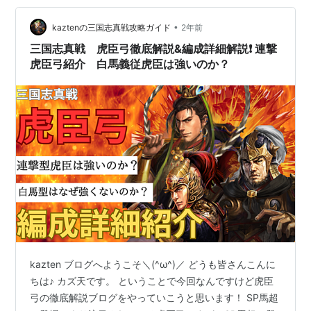
ょう👍 <目次> １ 衆志成城概要解説 ・ 衆志成城ってどん
•
な戦法？ ・ 詳しい仕様分析 ・ 衆志成城の使い方 ２ 衆志
kaztenの三国志真戦攻略ガイド
2年前
成城使用おすすめ編成紹介❗️ ３ 終わりに〜 ・ 日…
三国志真戦 虎臣弓徹底解説&編成詳細解説❗️ 連撃
虎臣弓紹介 白馬義従虎臣は強いのか？
kazten ブログへようこそ＼(^ω^)／ どうも皆さんこんに
ちは♪ カズ天です。 ということで今回なんですけど虎臣
弓の徹底解説ブログをやっていこうと思います！ SP馬超