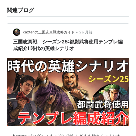
関連ブログ
•
kaztenの三国志真戦攻略ガイド
2ヶ月前
三国志真戦 シーズン25:都尉武将使用テンプレ編
成紹介❗️ 時代の英雄シナリオ
kazten ブログへようこそ＼(^^)／ どうも皆さんこんにち