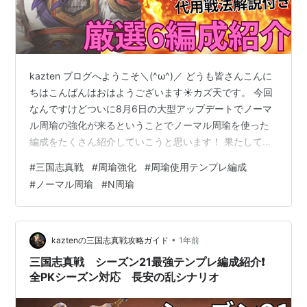
kazten ブログへようこそ＼(^ω^)／ どうも皆さんこんに
ちはこんばんはおはようございます☀カズ天です。 今回
なんですけどついに8月6日の大型アップデートでノーマ
ル周瑜の強化が来るということでノーマル周瑜を使った
編成をたくさん紹介していこうと思います！ 果たして強
化されたN周瑜はどんな編成で組めるのか？最後まで必見
#
三国志真戦
#
周瑜強化
#
周瑜使用テンプレ編成
です！ それではやっていきましょう👍 < 目次 > １ ノー
#
ノーマル周瑜
#
N周瑜
マル周瑜の強化内容解説 ・ 強化内容概要解説 ・ 燃焼武
将と組み合わせずに組めるのか？ ２ ノーマル周瑜編成紹
介❗️ ・ T0ノーマル周瑜編成 ・ T0.5ノーマル周瑜編成 ３
終わりに〜 ・ 日記 １ ノーマル周瑜の…
•
kaztenの三国志真戦攻略ガイド
1年前
三国志真戦 シーズン21最強テンプレ編成紹介❗️
全PKシーズン対応 長安の乱シナリオ