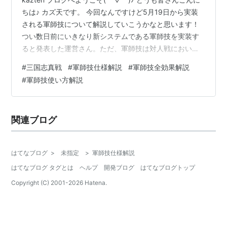
ちは♪ カズ天です。 今回なんですけど5月19日から実装
される軍師技について解説していこうかなと思います！
つい数日前にいきなり新システムである軍師技を実装す
ると発表した運営さん。ただ、軍師技は対人戦において
とても重要なものとなると思います。 なのでぜひともこ
#
三国志真戦
#
軍師技仕様解説
#
軍師技全効果解説
のブログを最後まで見て軍師技をマスターして欲しいで
#
軍師技使い方解説
す！ ということで早速やっていきましょう👍 < 目次 > １
軍師技システムとは？ ・ 軍師技概要解説 ・ 軍師技使用
方法解説 ・ 軍師技の詳細システム解説 ２ 全軍師技効果
関連ブログ
徹底解説 ３ 終わりに〜 ・ 日記 １ 軍師技…
はてなブログ
>
未指定
>
軍師技仕様解説
はてなブログ タグとは
ヘルプ
開発ブログ
はてなブログトップ
Copyright (C) 2001-
2026
Hatena.