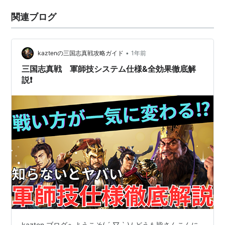
関連ブログ
•
kaztenの三国志真戦攻略ガイド
1年前
三国志真戦 軍師技システム仕様&全効果徹底解
説❗️
kazten ブログへようこそ( ´ ▽ ` )ﾉ どうも皆さんこんに