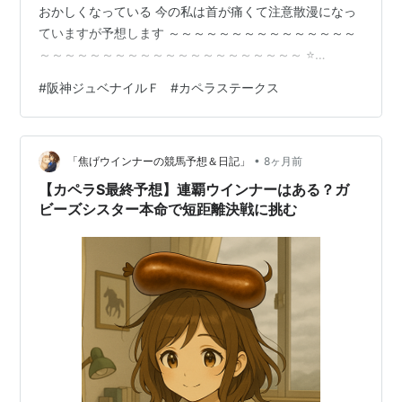
おかしくなっている 今の私は首が痛くて注意散漫になっ
ていますが予想します ～～～～～～～～～～～～～～～
～～～～～～～～～～～～～～～～～～～～～ ⭐
12/14（日） 第77回阪神ＪＦ(ＧⅠ) 阪神競馬場 1,600m １
#
阪神ジュベナイルＦ
#
カペラステークス
８頭 ・ 過去データ（過去１０年）より ① 新種牡馬産駒
に期待 ・ ベンバトル産駒＝１４スタニングレディ ・ イ
ンディチャンプ産駒＝１７タイセイボーグ ② １番人気
•
はイチかバチか（5.0.0.5）４アランカール、枠も悪くな
「焦げウインナーの競馬予想＆日記」
8ヶ月前
い ③ 前走新馬・未勝利戦は分が悪い．条件戦なら優勝…
【カペラS最終予想】連覇ウインナーはある？ガ
ビーズシスター本命で短距離決戦に挑む