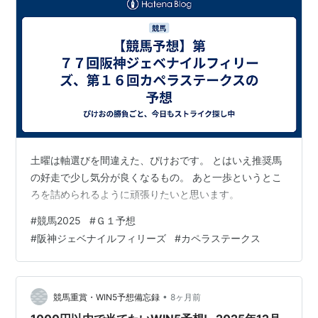
土曜は軸選びを間違えた、ぴけおです。 とはいえ推奨馬
の好走で少し気分が良くなるもの。 あと一歩というとこ
ろを詰められるように頑張りたいと思います。
#
競馬2025
#
Ｇ１予想
#
阪神ジェベナイルフィリーズ
#
カペラステークス
•
競馬重賞・WIN5予想備忘録
8ヶ月前