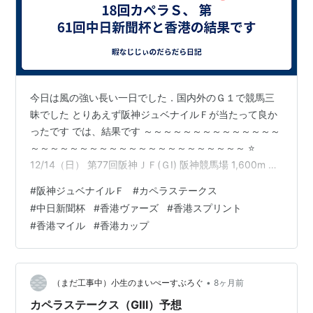
今日は風の強い長い一日でした．国内外のＧ１で競馬三
昧でした とりあえず阪神ジュベナイルＦが当たって良か
ったです では、結果です ～～～～～～～～～～～～～～
～～～～～～～～～～～～～～～～～～～～～～ ⭐
12/14（日） 第77回阪神ＪＦ(ＧⅠ) 阪神競馬場 1,600m １
８頭 【結果】 優勝 ９スターアニス ２着 ５ギャラボーグ
#
阪神ジュベナイルＦ
#
カペラステークス
３着 １７タイセイボーグ 【結論】 ◎ ５ギャラボーグ２
#
中日新聞杯
#
香港ヴァーズ
#
香港スプリント
着 〇 ９スターアニス優勝 ▲ ６アルバンヌ６着 △ ３ミツ
#
香港マイル
#
香港カップ
カネベネラ１２着・４アランカール５着・７マーゴット
ラヴミー８着 ８ヒズマスターピース１５着・１１スウィ
ートハピネス４着 ※ １７タイセイボーグ３着…
•
（まだ工事中）小生のまいぺーすぶろぐ
8ヶ月前
カペラステークス（GⅢ）予想