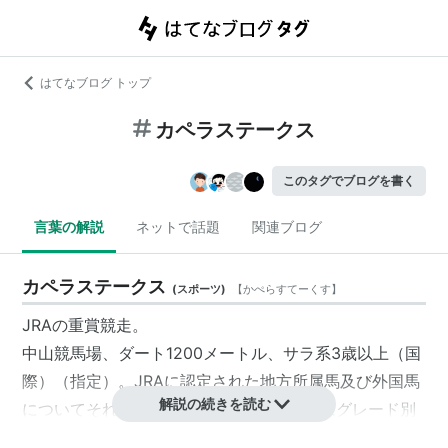
はてなブログ トップ
カペラステークス
このタグでブログを書く
言葉の解説
ネットで話題
関連ブログ
カペラステークス
(
スポーツ
)
【
かぺらすてーくす
】
JRAの重賞競走。
中山競馬場、ダート1200メートル、サラ系3歳以上（国
際）（指定）。JRAに認定された地方所属馬及び外国馬
解説の続きを読む
についてそれぞれ4頭まで出走可能。斤量はグレード別
定の条件。格付けはJpnIII。2009年からGIII。