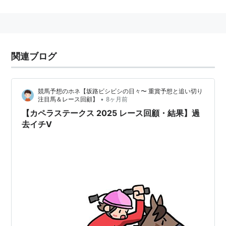
1着賞金は3500万円（2012年）。
歴代優勝馬一覧
関連ブログ
回
年月日
距離
優勝馬
性
騎手
数
齢
競馬予想のホネ【坂路ビシビシの日々〜 重賞予想と追い切り
•
注目馬＆レース回顧】
8ヶ月前
第1
2008年12月
中山 ダ
ビクトリーテツ
牡
横山典弘
回
14日
1200
ニー
4
【カペラステークス 2025 レース回顧・結果】過
去イチV
第2
2009年12月
中山 ダ
ミリオンディス
牡
村田一誠
回
13日
1200
ク
5
第3
2010年12月
中山 ダ
セイクリムズン
牡
幸英明
回
12日
1200
4
第4
2011年12月
中山 ダ
ケイアイガーベ
牝
秋山真一
回
11日
1200
ラ
5
郎