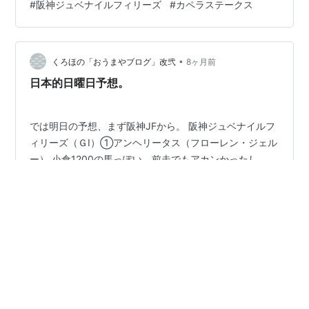
#
阪神ジュベナイルフィリーズ
#
カペラステークス
カペラステークス ダート1200m 前日馬場想定：稍重～重
◎ 9番ガビーズシスター ○ 5番サンライズアムール 他候
補 15番ニットウバジル 中京11R 知立ステークス 芝
1200m 前日馬場想定…
•
くろほの「おうまやブログ」改弐
8ヶ月前
日本的日曜日予想。
では明日の予想、まず阪神JFから。 阪神ジュベナイルフ
ィリーズ（ＧⅠ）①アンヘリータス（フローレン・ジェル
ー） 小倉1200の馬っぽい、前走でもアカンかったし…。
②レディーゴール（松若 風馬） マイルは微妙に長いか
も？地力も微妙だし…。③ミツカネベネラ（津村 明秀）
前走は地力か否か、ここで判断出来ると思うが果てさ
#
阪神ジュベナイルフィリーズ
#
カペラステークス
て…。④アランカール（北村 友一） 前走完勝、現状の面
子では力抜けてるとは思う。⑤ギャラボーグ（川田 将
雅） 阪神の未勝利勝ち上がる、短縮ハマって来るかも？
•
⑥アルバンヌ（坂井 瑠星） 未勝利から連勝、も右回り
馬券生活☆競馬で生きていく
8ヶ月前
大丈夫なのかが気になる…。⑦マーゴットラヴミー（武
【カペラS(G3)2025競馬偏差値】1位はテーオー
豊） 京都で連勝、詰めロ…