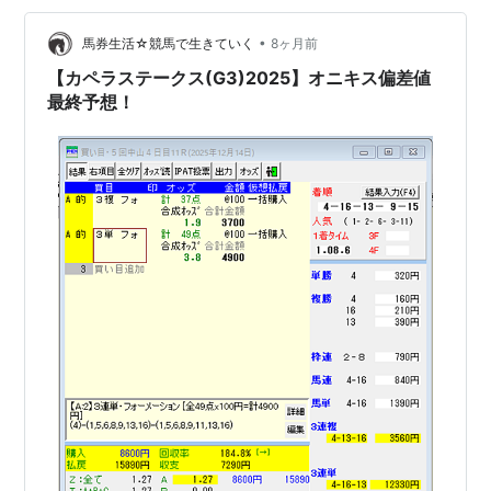
からズドンや。」 焦げウインナーちゃん「つまり…“ちゃ
んと考えないと全部焦げる”ってことだね？」 焦げウイン
•
馬券生活☆競馬で生きていく
8ヶ月前
ナー「……うまいこと…
【カペラステークス(G3)2025】オニキス偏差値
最終予想！