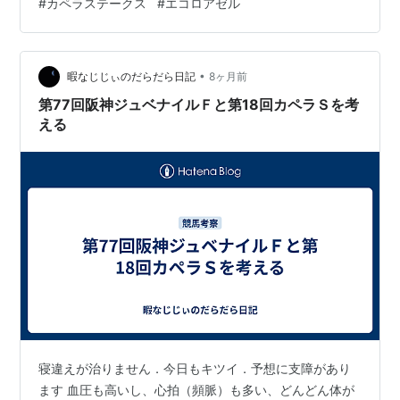
#
カペラステークス
#
エコロアゼル
まで。 相手にテーオーエルビス。 ダート1200ｍで強い
競馬を見せ続けている馬。 ここは昇級戦ですが、競馬ぶ
りが安定しており通用すると思います。 後は脚抜きの良
•
い馬場がどうか。 続いてドンアミティエ。 ダート重賞で
暇なじじぃのだらだら日記
8ヶ月前
も芝重賞でも好走しているように芝スタートの中山1200
第77回阪神ジュベナイルＦと第18回カペラＳを考
ｍは良さそうです。 後は相…
える
寝違えが治りません．今日もキツイ．予想に支障があり
ます 血圧も高いし、心拍（頻脈）も多い、どんどん体が