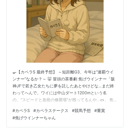
🍳【カペラS 最終予想】 ～短距離G3、今年は“連覇ウイ
ンナー”なるか？～ 🐷 冒頭の茶番劇 焦げウインナー「阪
神JFで若き乙女たちに夢を託したあとやけどな…まだ終
わってへんで。ワイには中山ダート1200mという名
の、“スピードと血統の修羅場”が残ってるんや…🌭」 焦
げウインナーちゃん「修羅場って言わないの💦でもカペ
#
カペラS
#
カペラステークス
#
競馬予想
#
重賞
ラSって、速くて・荒れて・当たると気持ちいいレースだ
#
焦げウインナーちゃん
よね🐎✨」 焦げウインナー「せや。芝スタートで33秒
台、前が飛ばしすぎたら坂で止まって、気付いたら後ろ