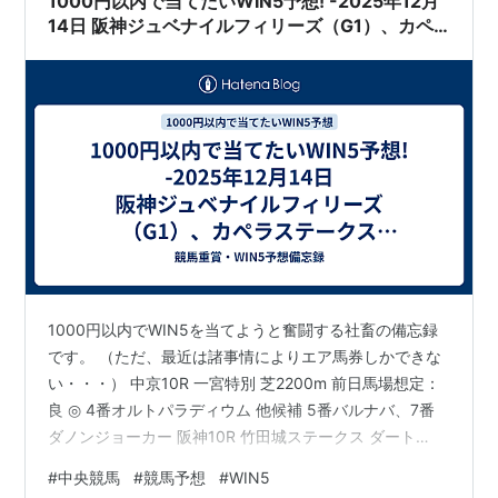
1000円以内で当てたいWIN5予想! -2025年12月
14日 阪神ジュベナイルフィリーズ（G1）、カペ
ラステークス（G3）他WIN5対象レース
1000円以内でWIN5を当てようと奮闘する社畜の備忘録
です。 （ただ、最近は諸事情によりエア馬券しかできな
い・・・） 中京10R 一宮特別 芝2200m 前日馬場想定：
良 ◎ 4番オルトパラディウム 他候補 5番バルナバ、7番
ダノンジョーカー 阪神10R 竹田城ステークス ダート
2000m 前日馬場想定：良 ◎ 9番シャルクハフト 他候補
#
中央競馬
#
競馬予想
#
WIN5
2番テスティモーネ、10番ジャスパーグレイト 中山11R