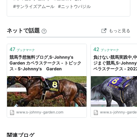
馬名 タイム 上3F 1 テーオーエルビス 1:08.6 34.8 2 ヤマ
#
サンライズアムール
#
ニットウバジル
ニンチェルキ 1:09.5 36.0 …
ネットで話題
もっと見る
47
42
ブックマーク
ブックマーク
競馬予想無料ブログ,S-Johnny's
負けない競馬実践中,中
Garden カペラステークス - トピック
ジまぐ競馬,S-Johnny's
ス - S-Johnny's Garden
ペラステークス - 2022
S-Johnny's Garde
www.s-johnny-garden.com
www.s-johnny-garde
関連ブログ