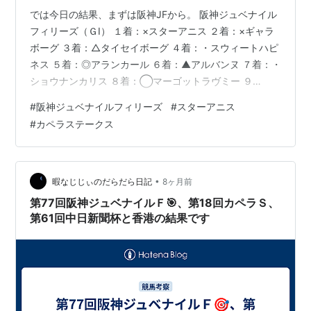
では今日の結果、まずは阪神JFから。 阪神ジュベナイル
フィリーズ（ＧⅠ） １着：×スターアニス ２着：×ギャラ
ボーグ ３着：△タイセイボーグ ４着：・スウィートハピ
ネス ５着：◎アランカール ６着：▲アルバンヌ ７着：・
ショウナンカリス ８着：◯マーゴットラヴミー ９
着：・レディーゴール 10着：・イヌボウノウタゴエ 11
#
阪神ジュベナイルフィリーズ
#
スターアニス
着：・スタニングレディ 12着：☆ミツカネベネラ 13
#
カペラステークス
着：・ローズカリス 14着：・メイプルハッピー 15着：
☆ヒズマスターピース 16着：・ラスティングスノー 17
着：・フロムレイブン 18着：・アンヘリータス感想 と言
うわけで勝ったのはスターアニス、正直距離持たないと
•
暇なじじぃのだらだら日記
8ヶ月前
思っ…
第77回阪神ジュベナイルＦ🎯、第18回カペラＳ、
第61回中日新聞杯と香港の結果です