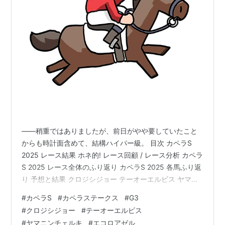
――稍重ではありましたが、前日がやや要していたこと
からも時計面含めて、結構ハイパー級。 目次 カペラS
2025 レース結果 ホネ的! レース回顧 / レース分析 カペラ
S 2025 レース全体のふり返り カペラS 2025 各馬ふり返
り 予想と結果 クロジシジョー テーオーエルビス ヤマニ
ンチェルキ / エコロアゼル / △サンライズアムール / ニッ
#
カペラS
#
カペラステークス
#
G3
トウバジル www.yosounohone.com
#
クロジシジョー
#
テーオーエルビス
www.yosounohone.com カペラS 2025 レース結果 着順
#
ヤマニンチェルキ
#
エコロアゼル