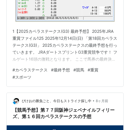
1【2025カペラステークス(G3) 最終予想】 2025年JRA
重賞ファイル125 2025年12月14日(日) 「第18回カペラス
テークス(G3)」 2025カペラステークスの最終予想を行っ
ていきます。 JRAダートスプリントG3重賞競争です！ フ
ルゲート16頭の激戦となります。 ここで馬券の最終決断
を下していきます。 カペラステークスの勝負馬券(3連複･
#
カペラステークス
#
最終予想
#
競馬
#
重賞
3連単馬券)をレース当日午前中に完全無料で公開です！
#
スポーツ
【2025カペラステークス＠馬券生活プロジェクト】 ▼こ
のブログの読者になる▼ ▼2025/12/14(日)「展開穴
馬！」はこちらから▼ 展開に恵まれる馬を全レースから
セレクト 中央競…
•
ぴけおの勝負ごと、今日もストライク探し中
8ヶ月前
【競馬予想】第７７回阪神ジェベナイルフィリー
ズ、第１６回カペラステークスの予想