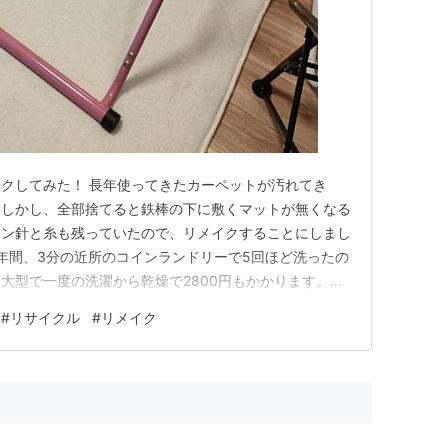
クしてみた！ 長年使ってきたカーペットが汚れてき
。しかし、全部捨てると鉄棒の下に敷くマットが無くなる
シン針と糸も残っていたので、リメイクすることにしまし
数年間、3分の近所のコインランドリーで5回ほど洗ったの
大型で一度の洗濯から乾燥で2800円もかかります。ベ
たのですが、ベビーカーを買い替えたことで移動も大変に
#
リサイクル
#
リメイク
ペットは洗濯可能なものではなかったので、自己責任で洗
ワ感の質感は落ちまし…