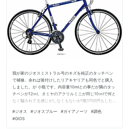
我が家のジオスミストラル号のキズを純正のタッチペン
で補修。余れば後付けしたリアキヤリアも同色でと購入
しました。が 小瓶です。内容量10mlとの事だが隣のタッ
チペンが12ｍⅼ。タミヤのアクリルミニが同じ10ｍⅼで何と
なく騙されてる感じがしなくもないが1瓶1700円もした
ので中身移して調べる気にはならない。さらにこの塗料
#
ジオス
#
ジオスブルー
#
ガイアノーツ
#
調色
乾きが悪いと言うか乾かない1週間しても触手すると指紋
#
GIOS
痕が付くくらい。レビューでも耳にしていたので覚悟し
ていたけどこれではキャリアに吹いても何時乾くのか分