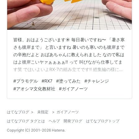
皆様、おはようございます☀️ 毎日暑いですね〜 「暑さ寒
さも彼岸まで」 と言いますね 暑いのも寒いのも彼岸まで
の辛抱だよと おばあちゃんに教えられました なので私は
はよ彼岸こいヤァぁぁぁぁ‼️ って 叫びながら仕事してま
す笑 ではいよいよRX-7の組み立てです‼️ 総集編の様に今
までの作業を軽く振り返ります✨ パテ塗って パテ削って
#
プラモデル
#
RX7
#
塗ってみた
#
チャレンジ
全体のヒケや傷を確認 サーフェイサーを塗装して 「サン
#
アオシマ文化教材社
#
ガイアノーツ
シャインイエロー」を塗りました ボンネットをマスキン
グして カーボンボンネット風に塗装して 下回りも塗り込
んで 内装も塗って マフラーやら色々塗り込んで ツヤツ
はてなブログ
>
未指定
>
ガイアノーツ
ヤなクリアを吹いたら・・・‼️ RX-7 FD3S…
はてなブログ タグとは
ヘルプ
開発ブログ
はてなブログトップ
Copyright (C) 2001-
2026
Hatena.