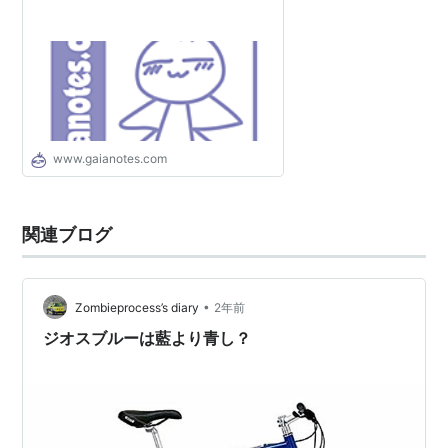
www.gaianotes.com
関連ブログ
•
Zombieprocess’s diary
2年前
ジオスブルーは藍より青し？