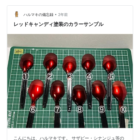
からないし何本も使って試す財もないので身近に近い色
はないかと探します アプリとか試してみたりしたけど良
•
ハルマキの備忘録
2年前
く分からないのでヤマダやジョ…
レッドキャンディ塗装のカラーサンプル
こんにちは、ハルマキです。 サザビー・シナンジュ等の