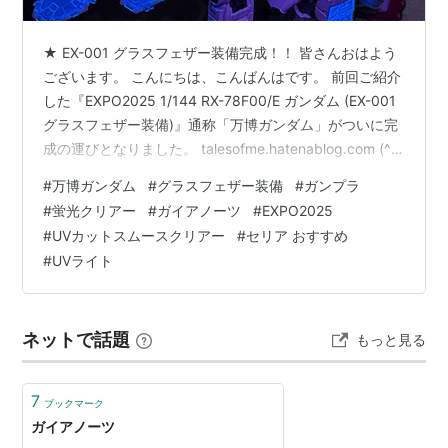
★ EX-001 グラスフェザー装備完成！！ 皆さんおはよう
ございます。 こんにちは、こんばんはです。 前回ご紹介
した『EXPO2025 1/144 RX-78F00/E ガンダム (EX-001
グラスフェザー装備)』通称「万博ガンダム」がついに完
成の運びとなりました。 talesofme.hatenablog.com (^-
^)//""ぱちぱち 塗り分け地獄にデカール無双と通常ガンプ
#
万博ガンダム
#
グラスフェザー装備
#
ガンプラ
ラの実に5倍以上の作業時間を費やした(ある意味)大作で
#
蛍光クリアー
#
ガイアノーツ
#
EXPO2025
す。 （ー。一）ｸﾞｯﾀﾘ・・・ 特徴的なグラスフェザー装
#
UVカットスムースクリアー
#
セリア おすすめ
備のソーラーパネル部分は、シルバーのシールを貼った
#
UVライト
後、ブルーのクリアパーツをはめ込みます。 ■「グ…
ネットで話題
もっと見る
7
ブックマーク
ガイアノーツ