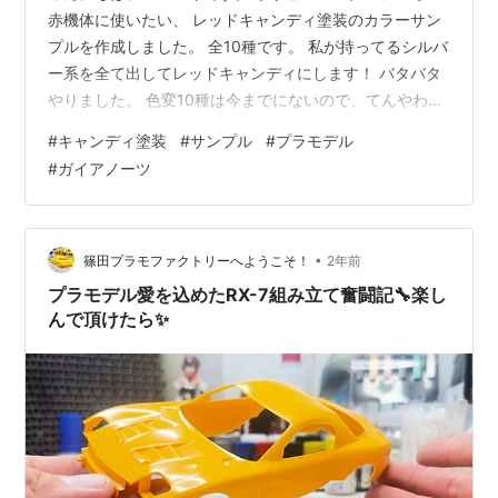
赤機体に使いたい、 レッドキャンディ塗装のカラーサン
プルを作成しました。 全10種です。 私が持ってるシルバ
ー系を全て出してレッドキャンディにします！ バタバタ
やりました。 色変10種は今までにないので、てんやわん
やでした。塗装部屋寒いし。 ハンドピースの洗浄不足と
#
キャンディ塗装
#
サンプル
#
プラモデル
かで、色味が違う？！とかありそうです。 キャンディ塗
#
ガイアノーツ
装の工程 使用したもの キャンディ塗装の下地(メタリッ
ク) クリア塗装 結果 ①フレームメタリック1 ②フレーム
メタリック2 ③EX-シルバー ④スターブライトアイアン
⑤スターブライトシルバー ⑥サーフェイサーEVOシル
•
篠田プラモファクトリーへようこそ！
2年前
バー ⑦…
プラモデル愛を込めたRX-7組み立て奮闘記🔧楽し
んで頂けたら✨