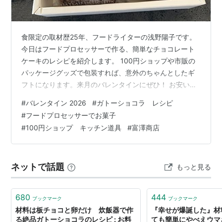
食限定の取材歴25年、フードライターの浅野陽子です。
今日はフードプロセッサーで作る、簡単なチョコレート
ケーキのレシピを紹介します。 100円ショップや市販の
パッケージグッズで包装すれば、意外のちゃんとしたギ
フトになります。来月のバレンタインにぜひ！ お安いパ
ッケージグッズが充実の現代 ネットでも包装は売ってい
#
バレンタイン 2026
#
ガトーショコラ レシピ
ますが、お店で良さそうなサイズを先に探しておきまし
#
フードプロセッサーでお菓子
た 毎回お土産交換するのが慣習になっている集まりがあ
#
100円ショップ キッチン道具
#
富澤商店
り、今回は買わないで手作りしてみました。 令和の今
は、100円ショップや富澤商店のお菓子用プレゼント包装
などがすごく充実しているので、ちょっと工夫するとギ
ネットで話題
もっと見る
フトにして人に差し上げてもよさそ…
680
444
ブックマーク
ブックマーク
材料は板チョコと卵だけ 炊飯器で作
『幸せが爆誕した』材
る絶品ガトーショコラのレシピ : お料
ても簡単にやべえウマ