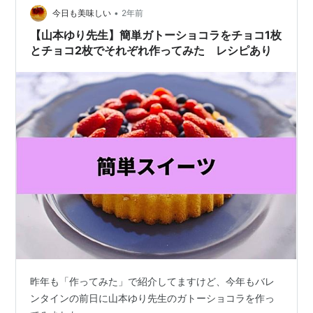
•
凍庫に入れておきます。 卵黄3つ（Lサイズ） 砂糖30gを
今日も美味しい
2年前
入れて 電気ハンドミキサーで4分間混ぜました。 …
【山本ゆり先生】簡単ガトーショコラをチョコ1枚
とチョコ2枚でそれぞれ作ってみた レシピあり
昨年も「作ってみた」で紹介してますけど、今年もバレ
ンタインの前日に山本ゆり先生のガトーショコラを作っ