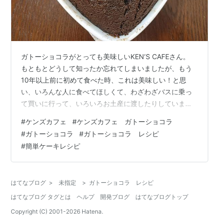
ガトーショコラがとっても美味しいKEN’S CAFEさん。
もともとどうして知ったか忘れてしまいましたが、もう
10年以上前に初めて食べた時、これは美味しい！と思
い、いろんな人に食べてほしくて、わざわざバスに乗っ
て買いに行って、いろいろお土産に渡したりしていまし
た。 その後、そんなKEN’S CAFEさんのガトーショコ
#
ケンズカフェ
#
ケンズカフェ ガトーショコラ
ラ、なんとレシピが公開されていると知ったのも、もう
#
ガトーショコラ
#
ガトーショコラ レシピ
何年前になるでしょうか。 見てみたら、難しそうな工程
#
簡単ケーキレシピ
はなく、とにかく混ぜるだけ、そして材料も４品だけ。
これなら私もできる、と思って作ってみたら、ちゃんと
美味しい。 それから毎年、作っています。 今年も１年ぶ
はてなブログ
>
未指定
>
ガトーショコラ レシピ
りですが、焼いてみました…
はてなブログ タグとは
ヘルプ
開発ブログ
はてなブログトップ
Copyright (C) 2001-
2026
Hatena.