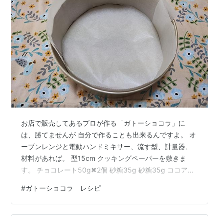
お店で販売してあるプロが作る「ガトーショコラ」に
は、勝てませんが 自分で作ることも出来るんですよ。 オ
ーブンレンジと電動ハンドミキサー、流す型、計量器、
材料があれば。 型15cm クッキングペーパーを敷きま
す。 チョコレート50g✖2個 砂糖35g 砂糖35g ココア
30g 薄力粉小麦粉25g 無塩バター40g チョコレートを砕
#
ガトーショコラ レシピ
きます。 無塩バター40gを入れます。 水を沸騰させま
す。 沸騰したら、火を止めボウルを鍋の上にのせて 蓋を
してゆっくり溶かしていきます。 卵白3つ（Lサイズ） 冷