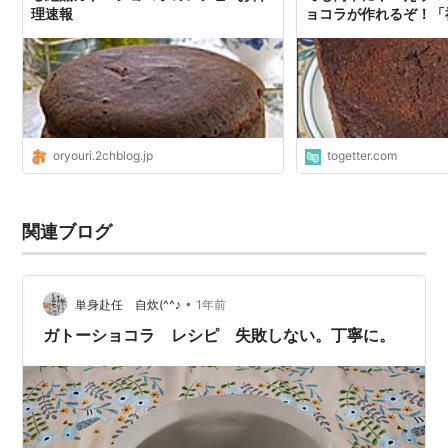
理速報
ョコラが作れるぞ！「
してしまった」
oryouri.2chblog.jp
togetter.com
関連ブログ
•
単身赴任 自炊(^^♪
1年前
ガトーショコラ レシピ 失敗しない。丁寧に。