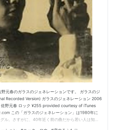
佐野元春のガラスのジェネレーションです。 ガラスのジ
nal Recorded Version) ガラスのジェネレーション 2006
on) 佐野元春 ロック ¥255 provided courtesy of iTunes
.spotify.com この「ガラスのジェネレーション」は1980年に
グル。さすがに、40年近く前の曲だから若い人は知ら
たら いきなり、最近のアイドル・グル…