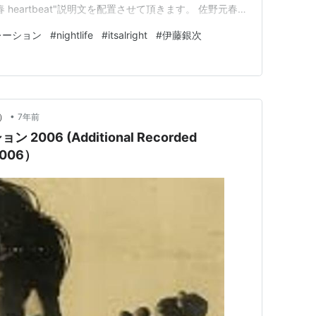
heartbeat"説明文を配置させて頂きます。 佐野元春の
t」は、1981年2月25日にE…
レーション
#
nightlife
#
itsalright
#
伊藤銀次
•
s）
7年前
06 (Additional Recorded
006）