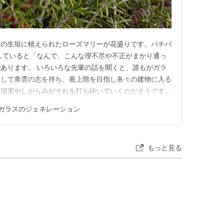
ンの生垣に植えられたローズマリーが花盛りです。パチパ
していると「なんで、こんな理不尽や不正がまかり通っ
あります。 いろいろな先輩の話を聞くと、誰もがガラ
として青雲の志を持ち、最上階を目指し各々の建物に入る
、現実やしがらみがそれを打ち砕いていくのだそうです。
を流してお金を手に入れるが、手に入れたお金が夢や理想
ガラスのジェネレーション
なあと。 今夜ここで Get happy！
もっと見る