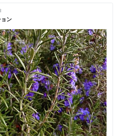
前
ション