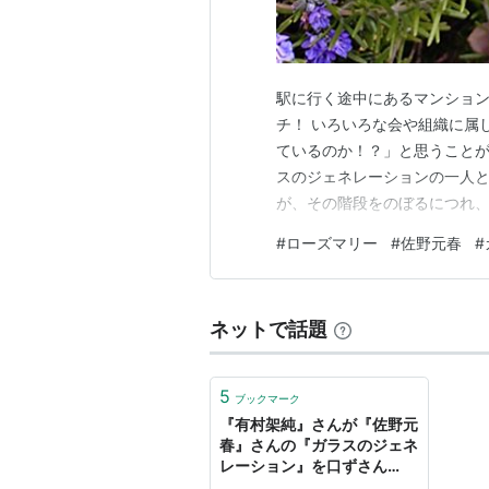
駅に行く途中にあるマンショ
チ！ いろいろな会や組織に属
ているのか！？」と思うことが
スのジェネレーションの一人
が、その階段をのぼるにつれ
夢や理想を実現するために汗
#
ローズマリー
#
佐野元春
#
を捻じ曲げていくことにも似ている
ネットで話題
5
ブックマーク
『有村架純』さんが『佐野元
春』さんの『ガラスのジェネ
レーション』を口ずさん
だ！？ - sugarless time