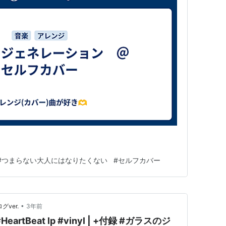
#
つまらない大人にはなりたくない
#
セルフカバー
•
グver.
3年前
artBeat lp #vinyl | +付録 #ガラスのジ