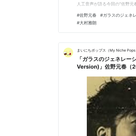
人工音声が語る今回の"佐野元春 
2枚目のアルバム「Heart Bea
#
佐野元春
#
ガラスのジェネ
#
大村雅朗
まいにちポップス（My Niche Pop
「ガラスのジェネレーション 20
Version)」佐野元春（2