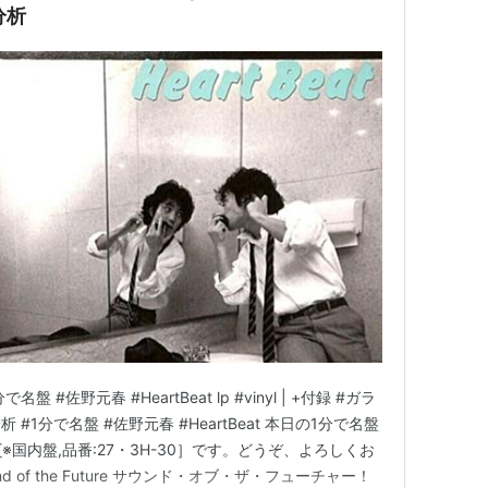
分析
#1分で名盤 #佐野元春 #HeartBeat lp #vinyl | +付録 #ガラ
析 #1分で名盤 #佐野元春 #HeartBeat 本日の1分で名盤
t[※国内盤,品番:27・3H-30］です。どうぞ、よろしくお
und of the Future サウンド・オブ・ザ・フューチャー！