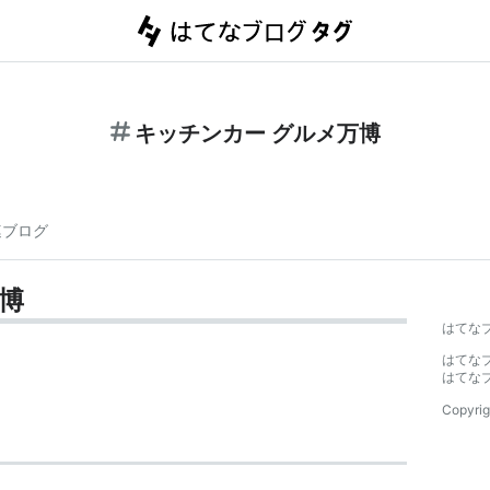
キッチンカー グルメ万博
連ブログ
博
はてな
はてな
はてな
Copyrig