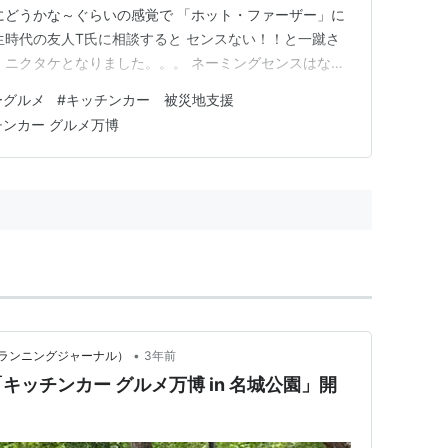
にどうかな～ぐらいの感覚で 「ホット・ファーザー」に
生時代の友人T氏に相談すると センスない！！と一蹴さ
、ニクタケとなりました。。。 ネーミングセンスはない
ったペットは文鳥で 当時サッカー選手のロベルト・バッ
ーグルメ
#
キッチンカー 被災地支援
ルト・ピッチョにしてました。。 まぁ、こうして新しい
チンカー グルメ万博
人・先輩・…
•
ランニングジャーナル）
3年前
ッチンカー グルメ万博 in 名城公園」開