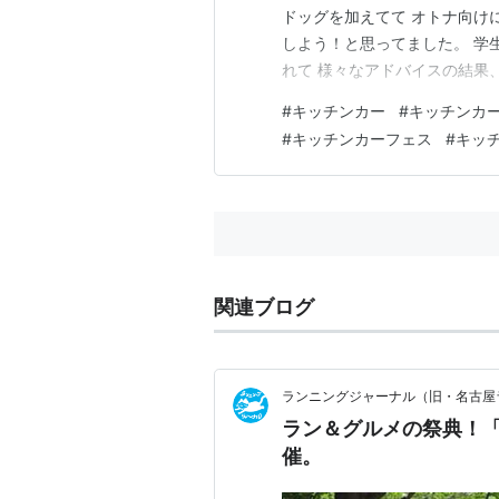
ドッグを加えてて オトナ向け
しよう！と思ってました。 学
れて 様々なアドバイスの結果
と自覚してます。。 初めて飼
#
キッチンカー
#
キッチンカ
ジョが好きで 文鳥の名はロベ
#
キッチンカーフェス
#
キッ
出発点に立てるのも 友人・知
関連ブログ
ランニングジャーナル（旧・名古屋
ラン＆グルメの祭典！「キ
催。