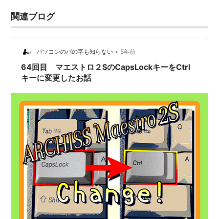
関連ブログ
•
パソコンのパの字も知らない
5年前
64回目 マエストロ２SのCapsLockキーをCtrl
キーに変更したお話