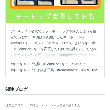
アーキサイト公式でカラーキートップを購入しようか悩
んでいます。 今回は前回紹介したキーボードの
Arcchiss（アーキス）「マエストロ２S」というキーボー
ドのCapsLockキーを変更しただけのお話です。 ちなみ
にどうでもいいと思いますが、Googleアナリティクスに
よると僕のこのブログでの最近の人気記事は「ハードウ
#
キーキャップ交換
#
CapsLockキー
#
Ctrlキー
ェア」カテゴリの中で↓この『Maestoro2S』について書
#
キーキャップ引き抜き工具
#
Maestoro2S
#
ARCHISS
いた記事です。 hajaks.hatenablog.jp 〇ほかのキーボー
ドの操作時に影響するHHKBキーボードのCtrlキー HHKB
を使い始めてからというもの、キーボードの左側のShift
関連ブログ
キーの上の段に位置するキーがC…
はてなブログ
>
未指定
>
キーキャップ引き抜き工具