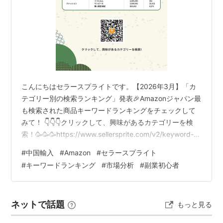
こんにちはセラースプライトです。【2026年3月】「カ
テゴリー別の検索ランキング」発表🎉Amazonジャパン最
も検索された商品キーワードランキングをチェックして
みて！ 👇👇👇クリックして、興味があるカテゴリーを検
索！🥳🥳🥳https://www.sellersprite.com/v2/keyword-
research セラースプライト拡張機能-ご利用ガイド：セラ
#
中国輸入
#
Amazon
#
セラースプライト
ースプライト拡張機能-ご利用ガイド ★170万人が使って
#
キーワードランキング
#
市場分析
#
副業初心者
いるセラースプライトAmazonキーワード最適化、ビッグ
データを用いた商品リサーチ分析ツール日本セラーに人
気NO.1のアマゾンツール！★ ★セラースプライト
ネットで話題
もっと見る
HPhttps://ww…