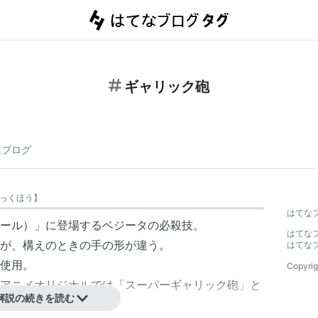
ギャリック砲
連ブログ
っくほう
】
はてな
ゴンボール）」に登場するベジータの必殺技。
はてな
が、構えのときの手の形が違う。
はてな
使用。
Copyrig
アニメオリジナルでは「スーパーギャリック砲」と
解説の続きを読む