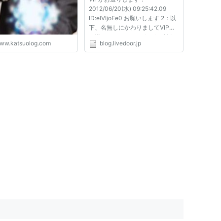
2012/06/20(水) 09:25:42.09
ID:elVIjoEe0 お願いします 2：以
下、名無しにかわりましてVIPが
お送りします：2012/06/20(水)
ww.katsuolog.com
blog.livedoor.jp
09:28:24.26 ID:NC8d8T0T0 ハ
ルヒ「かめはめ波ー！」 長門
「私のギャリック砲に酷似。」
以下、名無しにかわりましてVIP
がお送りします：2012/...