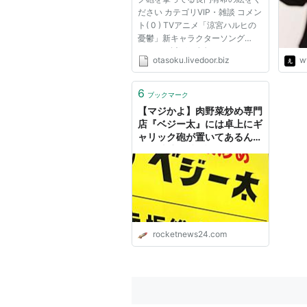
ださい カテゴリVIP・雑談 コメン
ト( 0 ) TVアニメ「涼宮ハルヒの
憂鬱」新キャラクターソング
Vol.2 1：以下、名無しにかわりま
otasoku.livedoor.biz
w
してVIPがお送りします：
2012/06/20(水) 09:25:42.09
ID:elVIjoEe0 お願いします 5：以
6
ブックマーク
下、名無しにかわりましてVIPが
【マジかよ】肉野菜炒め専門
お送りしま...
店『ベジー太』には卓上にギ
ャリック砲が置いてあるんだ
ぞ！ 東京・赤坂
rocketnews24.com