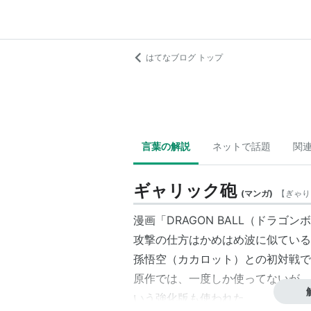
はてなブログ トップ
言葉の解説
ネットで話題
関
ギャリック砲
(
マンガ
)
【
ぎゃり
漫画「DRAGON BALL（ドラ
攻撃の仕方はかめはめ波に似ている
孫悟空（カカロット）との初対戦で
原作では、一度しか使ってないが、
いう強化版も使われた。