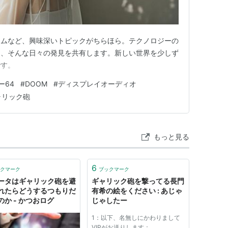
ームなど、興味深いトピックがちらほら。テクノロジーの
ぐ、そんな日々の発見を共有します。新しい世界を少しず
です。
ー64
#
DOOM
#
ディスプレイオーディオ
ャリック砲
もっと見る
6
クマーク
ブックマーク
ータはギャリック砲を避
ギャリック砲を撃ってる長門
れたらどうするつもりだ
有希の絵をください : あじゃ
のか - かつおログ
じゃしたー
1：以下、名無しにかわりまして
VIPがお送りします：