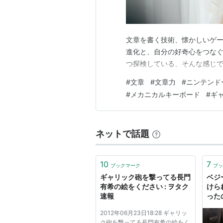
文章を書く技術、懐かしいゲ
進化と、自分の好奇心をつな
つ探検している、そんな感じ
#
文章
#
文章力
#
ニンテンド
#
メカニカルキーボード
#
ギ
ネットで話題
10
7
ブックマーク
ブッ
ギャリック砲を撃ってる長門
ベジ
有希の絵をください : ヲタク
けら
速報
った
2012年06月23日18:28 ギャリッ
ク砲を撃ってる長門有希の絵をく