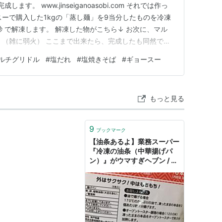
す。 www.jinseiganoasobi.com それでは作っ
スーで購入した1kgの「蒸し麺」を9当分したものを冷凍
0秒 で解凍します。 解凍した物がこちら↓ お次に、マル
 （雑に弱火） ここまで出来たら、完成したも同然で
すちん。↓ 雑にほぐします。↓ ここで今回のメイン、調
ルチグリドル
#
塩だれ
#
塩焼きそば
#
ギョースー
ーで売っている「塩だれ」です。 これがあまりにも優秀
もっと見る
9
ブックマーク
【油条あるよ】業務スーパー
『冷凍の油条（中華揚げパ
ン）』がウマすぎヘブン / ギ
ョースー、中華食材に有能す
ぎて涙でる