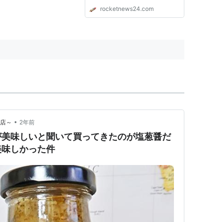
rocketnews24.com
•
本店～
2年前
が美味しいと聞いて買ってきたのが塩葱醤だ
美味しかった件