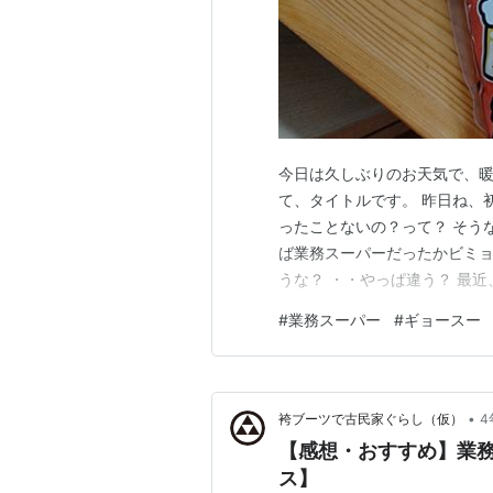
今日は久しぶりのお天気で、暖
て、タイトルです。 昨日ね、
ったことないの？って？ そう
ば業務スーパーだったかビミョ
うな？ ・・やっぱ違う？ 最
冷凍野菜とか、冷凍フライとか
#
業務スーパー
#
ギョースー
ョーに遠いんだけど、チャリン
早速店内へ。 ここは、やっぱ
•
袴ブーツで古民家ぐらし（仮）
4
【感想・おすすめ】業
ス】