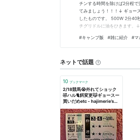
チンする時間を除けば2分程で完成しま
てみましょう！！！↓ ギョー
したものです。 500W 2分4
チグリドルに油をひきます。↓
す。 チンした麺をぶちまけま
#
キャンプ飯
#
雑に紹介
#
マ
味料の登場です。↓ ギョース
すぎる。…
ネットで話題
10
ブックマーク
2/18競馬😭外れてショック
🤣ハル🐈餌変更😽ギョースー
買いだめetc - hajimerie’s
diary