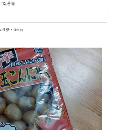
#
塩葱醤
•
約生活
4年前