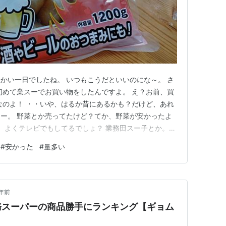
かい一日でしたね。 いつもこうだといいのにな～。 さ
初めて業スーでお買い物をしたんですよ。 え？お前、買
なのよ！ ・・いや、はるか昔にあるかも？だけど、あれ
ー。 野菜とか売ってたけど？てか、野菜が安かったよ
近、よくテレビでもしてるでしょ？ 業務田スー子とか。
いい！っていうんで、行ったのよ。 ま、家からもビミ
#
安かった
#
量多い
コあるから行けない距離ではない。 で、かっ飛ばして
り野菜は売ってな…
年前
務スーパーの商品勝手にランキング【ギョム