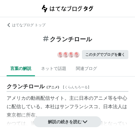
はてなブログ トップ
クランチロール
このタグでブログを書く
言葉の解説
ネットで話題
関連ブログ
クランチロール
(
アニメ
)
【
くらんちろーる
】
アメリカの動画配信サイト。主に日本のアニメ等を中心
に配信している。本社はサンフランシスコ、日本法人は
東京都に所在。
解説の続きを読む
かつては、違法動画等のアップロードが問題となってい
たが、現在は、東映、テレビ東京、GONZOなどと正規