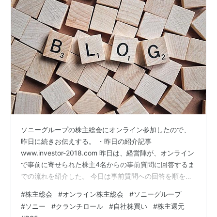
ソニーグループの株主総会にオンライン参加したので、
昨日に続きお伝えする。 ・昨日の紹介記事
www.investor-2018.com 昨日は、経営陣が、オンライン
で事前に寄せられた株主4名からの事前質問に回答するま
での流れを紹介した。 今日は事前質問への回答を順を追
って紹介をする。 Q1. PS5の品薄続いているが、供給状
#
株主総会
#
オンライン株主総会
#
ソニーグループ
況はどうなっているか A. 社長が回答。世界中の顧客から
#
ソニー
#
クランチロール
#
自社株買い
#
株主還元
強い需要ありがたい。 部品調達の制約あるが、780万台