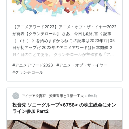
【アニメアワード2023】アニメ・オブ・ザ・イヤー2022
が発表【クランチロール】 さあ、今日も戯れ言《 記事
（ ゴト ） 》を始めますからね この記事は2023年7月05
日が初アップだ 2023年のアニメアワードは日本開催 ３
月４日のことである。 クランチロールが主催する『アニ
メアワード』が、初めてジャパニメーション発祥である
#
アニメアワード2023
#
アニメ・オブ・ザ・イヤー
国――日本（東京）にて開催された。ここ数年で海外サ
#
クランチロール
イトをメインとした国際的な評価に対して、日本のアニ
メファンも注目する様になっている。 まとめサイトで
も、海外（の配信サイトを主）での作品人気およびキャ
ラ人気のランキングが載せられていたりする。こんな感
•
アイデア投資家 資産運用と生活一工夫
5年前
じ。 そんなアニメ…
投資先 ソニーグループ<6758> の株主総会にオン
ライン参加 Part2