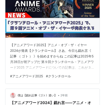
【アニメアワード2025】アニメ・オブ・ザ・イヤー
2024が発表【クランチロール】 さあ、今日も戯れ言《
記事 （ ゴト ） 》を始めますからね この記事は2025年5
月28日が初アップだ 第９回クランチロール・アニメアワ
ード2025 アニメアワードについての記事は、これが３回
目だ。 とはいっても、過去の２回とは記事にした時期が
#
アニメアワード2025
#
クランチロール
明らかに異なっている。前回は３月１２日にアップして
いた。つまりクランチロール・アニメアワード2024は３
月上旬のイベントであり、今年の同アニメアワード2025
•
は５月下旬のイベントであった。 ◆合わせて読みたい◆
僕は【戯れ記事《ゴト》遣い】
2年前
選考期間が今年の第９回から「前年９月末⇒１２月末の
【アニメアワード2024】戯れ言――アニメ・オ