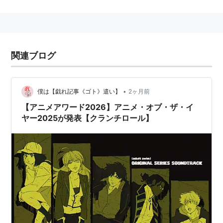
に契約を結び、「NARUTO」「銀魂」などをオフィシャ
ルに配信している。
配信は、日本放映の1時間後（英語字幕）
関連ブログ
概要
2006年、サービス開始（創業者：クン・ガオ）
•
僕は【戯れ記事《ゴト》遣い】
2ヶ月前
2008年9月、日本法人設立（代表取締役：ビンセン
【アニメアワード2026】アニメ・オブ・ザ・イ
ト・ショーティノ）
ヤー2025が発表【クランチロール】
2008年11月、テレビ東京と提携
2009年 2月、日本動画協会に所属。
2012年9月、有料会員が10万人を超える
*1
料金
無料
配信1週間後から視聴可能、広告付き