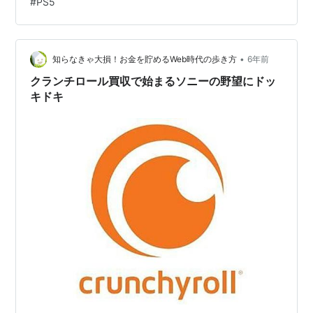
#
PS5
を昨年販売した。 今年は1480万台を届けるのが現時点目
標。 来年度は供給加速し、過去最大の2260万台の販売を
実現したい。 需要には応えられていないが、全力で取
り…
•
知らなきゃ大損！お金を貯めるWeb時代の歩き方
6年前
クランチロール買収で始まるソニーの野望にドッ
キドキ