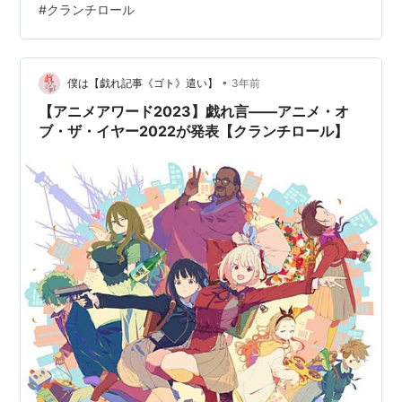
#
クランチロール
で、興味がある方はリンクから過去へ遡って欲しい。意
気込みとしては、これから毎年の恒例として記録してい
く所存だ。チェックをよろしく。 ◆合わせて読みたい◆
最初の記事で盛大な勘違いをかましていたのが、この記
•
僕は【戯れ記事《ゴト》遣い】
3年前
事というか２度目の…
【アニメアワード2023】戯れ言――アニメ・オ
ブ・ザ・イヤー2022が発表【クランチロール】