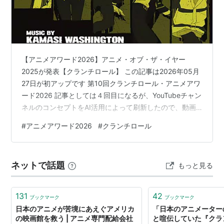
有料（月額7ドル）
同日配信、高画質
関連
アニメを日本での放送とほぼ同時配信することで違法ダ
【アニメアワード2026】アニメ・オブ・ザ・イヤー
ウンロードが7割減少したクランチロールのビジネスモ
2025が発表【クランチロール】 この記事は2026年05月
デル - GIGAZINE
27日が初アップです 第10回クランチロール・アニメアワ
クランチロールは海外アニメビジネスを変えるか（1）
ード2026 記事としては４回目になるが、YouTubeチャン
テレ東との提携の衝撃 | アニメ！アニメ！
ネルのコンセプトをAI活用によって刷新したので、動画
クランチロールは海外アニメビジネスを変えるか（2）
は作っていない。過去３回の動画も非公開処理済みだ
#
アニメアワード2026
#
クランチロール
何が問題だったのか | アニメ！アニメ！
が。 というわけで、叩き台として流用できる動画シナリ
オがないのでサクッと結果だけを備忘録的に残そう。 残
クランチロールは海外アニメビジネスを変えるか（3）
念なことに今年に入ってから海外アニメ人気とクランチ
有料配信の成果に注目 | アニメ！アニメ！
ネットで話題
もっと見る
ロールの総ＰＶが明らかな減少傾向にある様なので、こ
のアワードも永続しない可能性が出てきている。
*1
:
All episodes of ‘Madoka Magica’ now available on
KADOKAWAのアニメ…
131
42
ブックマーク
ブックマーク
conventional and Android phones – ページ 129112 –
日本のアニメが苦境にあえぐアメリカ
「日本のアニメーター
アニメ！アニメ！ビズ
の映画館を救う | アニメ専門配給会社
と喧伝していた『クラ