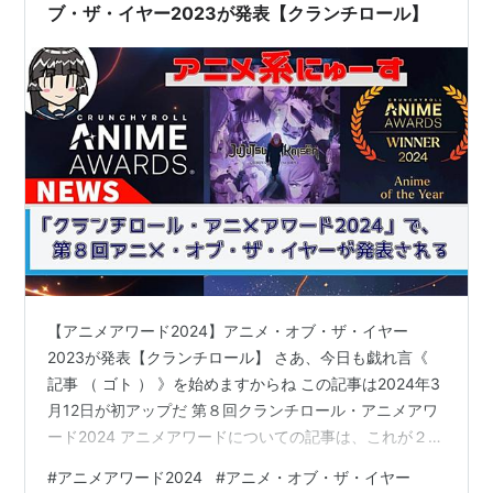
放映作」…
ブ・ザ・イヤー2023が発表【クランチロール】
【アニメアワード2024】アニメ・オブ・ザ・イヤー
2023が発表【クランチロール】 さあ、今日も戯れ言《
記事 （ ゴト ） 》を始めますからね この記事は2024年3
月12日が初アップだ 第８回クランチロール・アニメアワ
ード2024 アニメアワードについての記事は、これが２回
目だ。 最初の記事は勝手が分からずに、ちょっと苦労も
#
アニメアワード2024
#
アニメ・オブ・ザ・イヤー
している。１年前の記事のリンクを下に貼っておくの