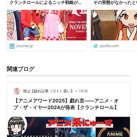
クランチロールによるニッチ戦略が成
その実態がなかったと
功
になっているもよう／
けものフレンズの製作
ランチロールが入ってま
Togetter
courrier.jp
posfie.com
関連ブログ
•
僕は【戯れ記事《ゴト》遣い】
1年前
【アニメアワード2025】戯れ言――アニメ・オ
ブ・ザ・イヤー2024が発表【クランチロール】